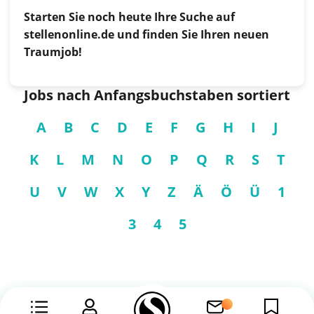
Starten Sie noch heute Ihre Suche auf
stellenonline.de und finden Sie Ihren neuen
Traumjob!
Jobs nach Anfangsbuchstaben sortiert
A
B
C
D
E
F
G
H
I
J
K
L
M
N
O
P
Q
R
S
T
U
V
W
X
Y
Z
Ä
Ö
Ü
1
3
4
5