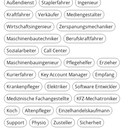
Außendienst
Staplerfahrer
Ingenieur
Kraftfahrer
Verkäufer
Mediengestalter
Wirtschaftsingenieur
Zerspanungsmechaniker
Maschinenbautechniker
Berufskraftfahrer
Sozialarbeiter
Call Center
Maschinenbauingenieur
Pflegehelfer
Erzieher
Kurierfahrer
Key Account Manager
Empfang
Krankenpfleger
Elektriker
Software Entwickler
Medizinische Fachangestellte
KFZ-Mechatroniker
Koch
Altenpfleger
Einzelhandelskaufmann
Support
Physio
Zusteller
Sicherheit