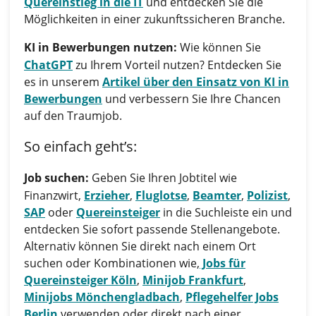
Quereinstieg in die IT
und entdecken Sie die
Möglichkeiten in einer zukunftssicheren Branche.
KI in Bewerbungen nutzen:
Wie können Sie
ChatGPT
zu Ihrem Vorteil nutzen? Entdecken Sie
es in unserem
Artikel über den Einsatz von KI in
Bewerbungen
und verbessern Sie Ihre Chancen
auf den Traumjob.
So einfach geht’s:
Job suchen:
Geben Sie Ihren Jobtitel wie
Finanzwirt,
Erzieher
,
Fluglotse
,
Beamter
,
Polizist
,
SAP
oder
Quereinsteiger
in die Suchleiste ein und
entdecken Sie sofort passende Stellenangebote.
Alternativ können Sie direkt nach einem Ort
suchen oder Kombinationen wie,
Jobs für
Quereinsteiger Köln
,
Minijob Frankfurt
,
Minijobs Mönchengladbach
,
Pflegehelfer Jobs
Berlin
verwenden oder direkt nach einer