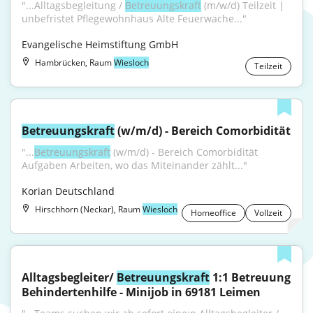
"...Alltagsbegleitung / 
Betreuungskraft
 (m/w/d) Teilzeit | 
unbefristet Pflegewohnhaus Alte Feuerwache..."
Evangelische Heimstiftung GmbH
Hambrücken, Raum
Wiesloch
Teilzeit
Betreuungskraft
 (w/m/d) - Bereich Comorbidität
"...
Betreuungskraft
 (w/m/d) - Bereich Comorbidität 
Aufgaben Arbeiten, wo das Miteinander zählt..."
Korian Deutschland
Hirschhorn (Neckar), Raum
Wiesloch
Homeoffice
Vollzeit
Alltagsbegleiter/ 
Betreuungskraft
 1:1 Betreuung 
Behindertenhilfe - Minijob in 69181 Leimen