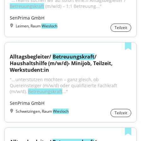
"...Teams suchen wir ab sofort eine:n Alltagsbegleiter / 
Betreuungskraft
 (m/w/d) – 1:1 Betreuung..."
SenPrima GmbH
Leimen, Raum
Wiesloch
Teilzeit
Alltagsbegleiter/ 
Betreuungskraft
/ 
Haushaltshilfe (m/w/d)- Minijob, Teilzeit, 
Werkstudent:in
"...unterstützen möchten – ganz gleich, ob 
Quereinsteiger (m/w/d) oder qualifizierte Fachkraft 
(m/w/d), 
Betreuungskraft
..."
SenPrima GmbH
Schwetzingen, Raum
Wiesloch
Teilzeit