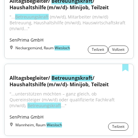
Alltagsbegleiter/ 
Betreuungskraft
/ 
Haushaltshilfe (m/w/d)- Minijob, Teilzeit
"...
Betreuungskraft
 (m/w/d), Mitarbeiter (m/w/d) 
Betreuung, Haushaltshilfe (m/w/d), Hauswirtschaftskraft 
(m/w/d..."
SenPrima GmbH
Neckargemünd, Raum
Wiesloch
Teilzeit
Vollzeit
Alltagsbegleiter/ 
Betreuungskraft
/ 
Haushaltshilfe (m/w/d)- Minijob, Teilzeit
"...unterstützen möchten – ganz gleich, ob 
Quereinsteiger (m/w/d) oder qualifizierte Fachkraft 
(m/w/d), 
Betreuungskraft
..."
SenPrima GmbH
Mannheim, Raum
Wiesloch
Teilzeit