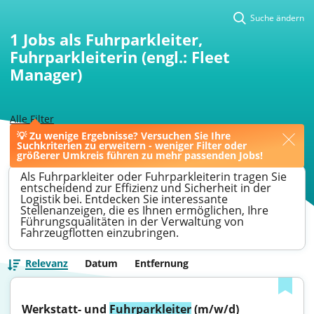
Suche ändern
1
Jobs als Fuhrparkleiter,
Fuhrparkleiterin (engl.: Fleet
Manager)
Alle Filter
💡 Zu wenige Ergebnisse? Versuchen Sie Ihre
>
Velten
>
Fuhrparkleiter
Suchkriterien zu erweitern - weniger Filter oder
größerer Umkreis führen zu mehr passenden Jobs!
Als Fuhrparkleiter oder Fuhrparkleiterin tragen Sie
entscheidend zur Effizienz und Sicherheit in der
Logistik bei. Entdecken Sie interessante
Stellenanzeigen, die es Ihnen ermöglichen, Ihre
Führungsqualitäten in der Verwaltung von
Fahrzeugflotten einzubringen.
Relevanz
Datum
Entfernung
Werkstatt- und 
Fuhrparkleiter
 (m/w/d)