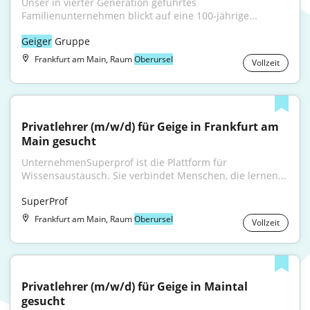
Unser in vierter Generation geführtes 
Familienunternehmen blickt auf eine 100-jährige...
Geiger
 Gruppe
Frankfurt am Main, Raum
Oberursel
Vollzeit
Privatlehrer (m/w/d) für Geige in Frankfurt am 
Main gesucht
UnternehmenSuperprof ist die Plattform für 
Wissensaustausch. Sie verbindet Menschen, die lernen...
SuperProf
Frankfurt am Main, Raum
Oberursel
Vollzeit
Privatlehrer (m/w/d) für Geige in Maintal 
gesucht