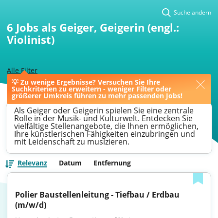
Suche ändern
6
Jobs als Geiger, Geigerin (engl.:
Violinist)
Alle Filter
💡 Zu wenige Ergebnisse? Versuchen Sie Ihre
>
Oberursel
>
Geiger
Suchkriterien zu erweitern - weniger Filter oder
größerer Umkreis führen zu mehr passenden Jobs!
Als Geiger oder Geigerin spielen Sie eine zentrale
Rolle in der Musik- und Kulturwelt. Entdecken Sie
vielfältige Stellenangebote, die Ihnen ermöglichen,
Ihre künstlerischen Fähigkeiten einzubringen und
mit Leidenschaft zu musizieren.
Relevanz
Datum
Entfernung
Polier Baustellenleitung - Tiefbau / Erdbau 
(m/w/d)