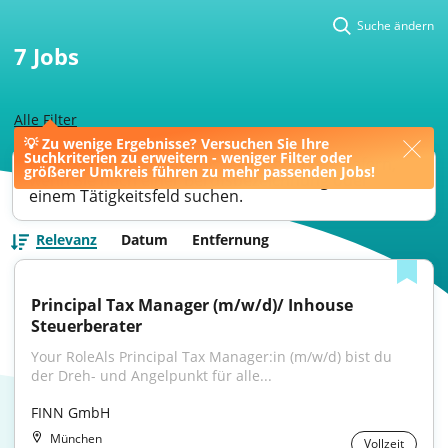
Suche ändern
7
Jobs
Alle Filter
💡 Zu wenige Ergebnisse? Versuchen Sie Ihre
Suchkriterien zu erweitern - weniger Filter oder
Ihre Jobsuche könnte bessere Ergebnisse liefern,
größerer Umkreis führen zu mehr passenden Jobs!
wenn Sie nach einer Berufsbezeichnung oder
einem Tätigkeitsfeld suchen.
Relevanz
Datum
Entfernung
Principal Tax Manager (m/w/d)/ Inhouse 
Steuerberater
Your RoleAls Principal Tax Manager:in (m/w/d) bist du 
der Dreh- und Angelpunkt für alle...
FINN GmbH
München
Vollzeit