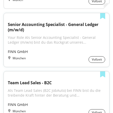
Vollzeit
Senior Accounting Specialist - General Ledger 
(m/w/d)
Your Role Als Senior Accounting Specialist - General 
Ledger (m/w/x) bist du das Rückgrat unseres...
FINN GmbH
München
Vollzeit
Team Lead Sales - B2C
Als Team Lead Sales (B2C JobAuto) bei FINN bist du die 
treibende Kraft hinter der Beratung und...
FINN GmbH
München
Vollzeit