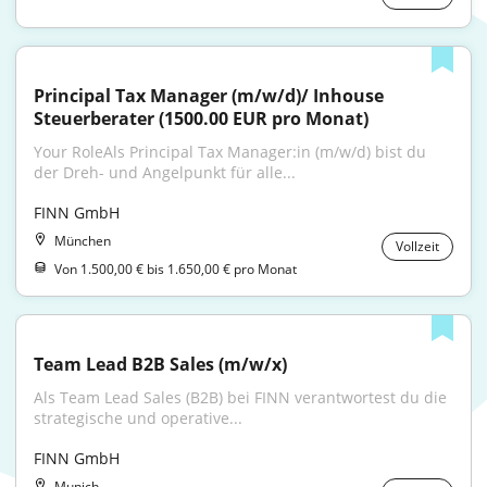
Principal Tax Manager (m/w/d)/ Inhouse 
Steuerberater (1500.00 EUR pro Monat)
Your RoleAls Principal Tax Manager:in (m/w/d) bist du 
der Dreh- und Angelpunkt für alle...
FINN GmbH
München
Vollzeit
Von 1.500,00 € bis 1.650,00 € pro Monat
Team Lead B2B Sales (m/w/x)
Als Team Lead Sales (B2B) bei FINN verantwortest du die 
strategische und operative...
FINN GmbH
Munich