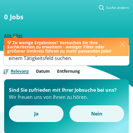
Suche ändern
0
Jobs
Alle Filter
💡 Zu wenige Ergebnisse? Versuchen Sie Ihre
Suchkriterien zu erweitern - weniger Filter oder
Ihre Jobsuche könnte bessere Ergebnisse liefern,
größerer Umkreis führen zu mehr passenden Jobs!
wenn Sie nach einer Berufsbezeichnung oder
einem Tätigkeitsfeld suchen.
Relevanz
Datum
Entfernung
Sind Sie zufrieden mit Ihrer Jobsuche bei uns?
Wir freuen uns von Ihnen zu hören.
Ja
Nein