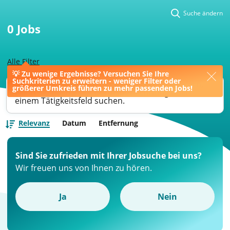
Suche ändern
0
Jobs
Alle Filter
💡 Zu wenige Ergebnisse? Versuchen Sie Ihre
Suchkriterien zu erweitern - weniger Filter oder
Ihre Jobsuche könnte bessere Ergebnisse liefern,
größerer Umkreis führen zu mehr passenden Jobs!
wenn Sie nach einer Berufsbezeichnung oder
einem Tätigkeitsfeld suchen.
Relevanz
Datum
Entfernung
Sind Sie zufrieden mit Ihrer Jobsuche bei uns?
Wir freuen uns von Ihnen zu hören.
Ja
Nein