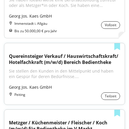
oder als Metzger*in oder Koch. Sie haben eine...
Georg Jos. Kaes GmbH
Immenstadt i. Allgäu
Vollzeit
Bis zu 50.000,00 € pro Jahr
Quereinsteiger Verkauf / Hauswirtschaftskraft/ 
Hotelfachkraft (m/w/d) Bereich Bedientheke
Sie stellen den Kunden in den Mittelpunkt und haben 
ein Gespür für deren Bedürfnisse....
Georg Jos. Kaes GmbH
Peiting
Teilzeit
Metzger / Küchenmeister / Fleischer / Koch 
(m/w/d) für Bedientheke im V-Markt 