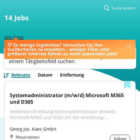
Suche ändern
14
Jobs
Alle Filter
💡 Zu wenige Ergebnisse? Versuchen Sie Ihre
Suchkriterien zu erweitern - weniger Filter oder
Ihre Jobsuche könnte bessere Ergebnisse liefern,
größerer Umkreis führen zu mehr passenden Jobs!
wenn Sie nach einer Berufsbezeichnung oder
einem Tätigkeitsfeld suchen.
Relevanz
Datum
Entfernung
Systemadministrator (m/w/d) Microsoft M365 
und D365
Stellenbeschreibung:Systemadministrator (m/w/d) 
Microsoft M365 und D365 Art der Anstellung:...
Georg Jos. Kaes GmbH
Mauerstetten
Vollzeit