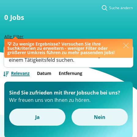
Suche ändern
0
Jobs
Alle Filter
💡 Zu wenige Ergebnisse? Versuchen Sie Ihre
Suchkriterien zu erweitern - weniger Filter oder
Ihre Jobsuche könnte bessere Ergebnisse liefern,
größerer Umkreis führen zu mehr passenden Jobs!
wenn Sie nach einer Berufsbezeichnung oder
einem Tätigkeitsfeld suchen.
Relevanz
Datum
Entfernung
Sind Sie zufrieden mit Ihrer Jobsuche bei uns?
Wir freuen uns von Ihnen zu hören.
Ja
Nein