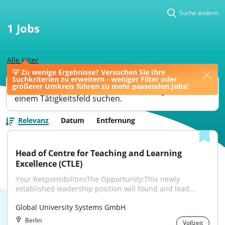
Suche ändern
1
Jobs
Alle Filter
💡 Zu wenige Ergebnisse? Versuchen Sie Ihre
Suchkriterien zu erweitern - weniger Filter oder
Ihre Jobsuche könnte bessere Ergebnisse liefern,
größerer Umkreis führen zu mehr passenden Jobs!
wenn Sie nach einer Berufsbezeichnung oder
einem Tätigkeitsfeld suchen.
Relevanz
Datum
Entfernung
Head of Centre for Teaching and Learning 
Excellence (CTLE)
Your ResponsibilitiesThe Opportunity:This newly 
established leadership position will found and lead...
Global University Systems GmbH
Berlin
Vollzeit