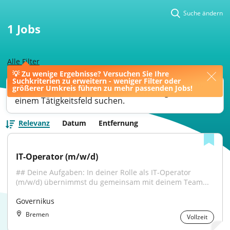
Suche ändern
1
Jobs
Alle Filter
💡 Zu wenige Ergebnisse? Versuchen Sie Ihre
Suchkriterien zu erweitern - weniger Filter oder
Ihre Jobsuche könnte bessere Ergebnisse liefern,
größerer Umkreis führen zu mehr passenden Jobs!
wenn Sie nach einer Berufsbezeichnung oder
einem Tätigkeitsfeld suchen.
Relevanz
Datum
Entfernung
IT-Operator (m/w/d)
## Deine Aufgaben: In deiner Rolle als IT-Operator 
(m/w/d) übernimmst du gemeinsam mit deinem Team...
Governikus
Bremen
Vollzeit