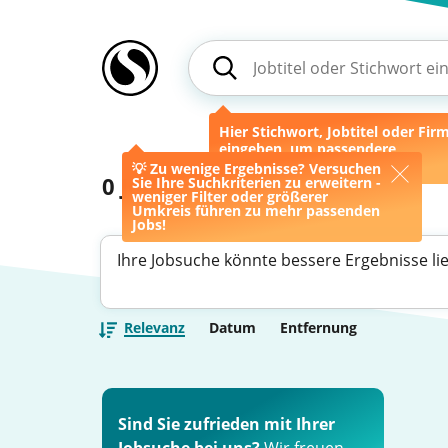
Hier Stichwort, Jobtitel oder Fir
eingeben, um passendere
Ergebnisse zu erhalten.
💡 Zu wenige Ergebnisse? Versuchen
0
Jobs
Sie Ihre Suchkriterien zu erweitern -
weniger Filter oder größerer
Umkreis führen zu mehr passenden
Jobs!
Ihre Jobsuche könnte bessere Ergebnisse li
Relevanz
Datum
Entfernung
Sind Sie zufrieden mit Ihrer