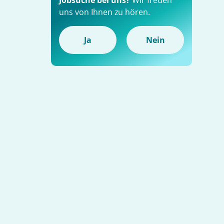
Jobsuche bei uns?
Wir freuen
uns von Ihnen zu hören.
Ja
Nein