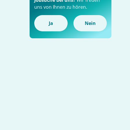
Jobsuche bei uns?
Wir freuen
uns von Ihnen zu hören.
Ja
Nein