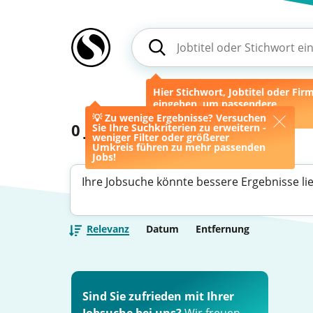
Hier Stichwort, Jobtitel oder Fir
eingeben, um passendere
Ergebnisse zu erhalten.
💡 Zu wenige Ergebnisse? Versuchen
0
Jobs
Sie Ihre Suchkriterien zu erweitern -
weniger Filter oder größerer
Umkreis führen zu mehr passenden
Jobs!
Ihre Jobsuche könnte bessere Ergebnisse li
Relevanz
Datum
Entfernung
Sind Sie zufrieden mit Ihrer