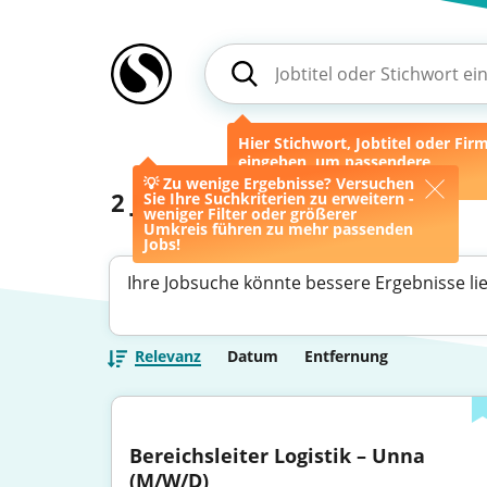
Hier Stichwort, Jobtitel oder Fir
eingeben, um passendere
Ergebnisse zu erhalten.
💡 Zu wenige Ergebnisse? Versuchen
2
Jobs
Sie Ihre Suchkriterien zu erweitern -
weniger Filter oder größerer
Umkreis führen zu mehr passenden
Jobs!
Ihre Jobsuche könnte bessere Ergebnisse li
Relevanz
Datum
Entfernung
Bereichsleiter Logistik – Unna 
(M/W/D)