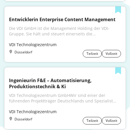
Entwicklerin Enterprise Content Management
Die VDI GmbH ist die Management Holding der VDI-
Gruppe. Sie hält und steuert einerseits die...
VDI Technologiezentrum
Düsseldorf
Teilzeit
Vollzeit
Ingenieurin F&E – Automatisierung, 
Produktionstechnik & Ki
VDI Technologiezentrum GmbHWir sind einer der 
führenden Projektträger Deutschlands und Spezialist...
VDI Technologiezentrum
Düsseldorf
Teilzeit
Vollzeit