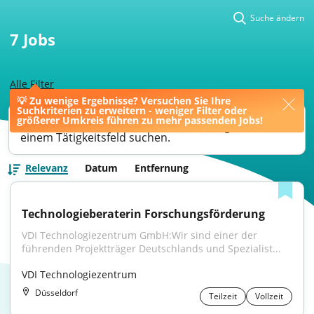
Suche ändern
7
Jobs
Alle Filter
💡 Zu wenige Ergebnisse? Versuchen Sie Ihre
Suchkriterien zu erweitern - weniger Filter oder
Ihre Jobsuche könnte bessere Ergebnisse liefern,
größerer Umkreis führen zu mehr passenden Jobs!
wenn Sie nach einer Berufsbezeichnung oder
einem Tätigkeitsfeld suchen.
Relevanz
Datum
Entfernung
Technologieberaterin Forschungsförderung
VDI Technologiezentrum GmbH:Wir sind einer der 
führenden Projektträger Deutschlands und Spezialist...
VDI Technologiezentrum
Düsseldorf
Teilzeit
Vollzeit