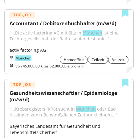
TOP-JOB
Accountant / Debitorenbuchhalter (m/w/d)
"...Die activ factoring AG mit Sitz in 
München
 ist eine 
Tochtergesellschaft der Raiffeisenlandesbank..."
activ factoring AG
München
Homeoffice
Teilzeit
Vollzeit
Von 45.000,00 € bis 52.000,00 € pro Jahr
TOP-JOB
Gesundheitswissenschaftler / Epidemiologe 
(m/w/d)
"...Krebs­registers (KR6) sucht in 
München
 oder Bad 
Kissingen zum nächst­möglichen Zeit­punkt eine/n..."
Bayerisches Landesamt für Gesundheit und 
Lebensmittelsicherheit