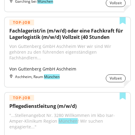
Garching bei
München
Vollzeit
TOP-JOB
Fachlagerist/in (m/w/d) oder eine Fachkraft für 
Lagerlogistik (m/w/d) Vollzeit (40 Stunden
Von Guttenberg GmbH Aschheim Wer wir sind Wir 
gehören zu den führenden eigenständigen 
Fachhändlern...
Von Guttenberg GmbH Aschheim
Aschheim, Raum
München
Vollzeit
TOP-JOB
Pflegedienstleitung (m/w/d)
"...Stellenangebot Nr. 3280 Willkommen im kbo Isar-
Amper-Klinikum Region 
München
! Wir suchen 
engagierte..."