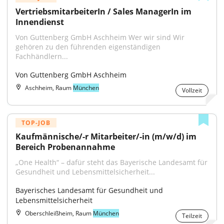
VertriebsmitarbeiterIn / Sales ManagerIn im 
Innendienst
Von Guttenberg GmbH Aschheim Wer wir sind Wir 
gehören zu den führenden eigenständigen 
Fachhändlern...
Von Guttenberg GmbH Aschheim
Aschheim, Raum
München
Vollzeit
TOP-JOB
Kaufmännische/-r Mitarbeiter/-in (m/w/d) im 
Bereich Probenannahme
„One Health“ – dafür steht das Bayerische Landesamt für 
Gesundheit und Lebensmittel­sicherheit...
Bayerisches Landesamt für Gesundheit und 
Lebensmittelsicherheit
Oberschleißheim, Raum
München
Teilzeit