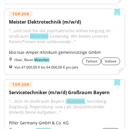
TOP-JOB
Meister Elektrotechnik (m/w/d)
"...und sind für die psychiatrische Vollversorgung im 
Großraum 
München
 zuständig. Wir bieten unseren 
Patient*innen eine umfassende..."
kbo-Isar-Amper-Klinikum gemeinnützige GmbH
Haar, Raum
München
Teilzeit
Vollzeit
Von 47.000,00 € bis 64.000,00 € pro Jahr
TOP-JOB
Servicetechniker (m/w/d) Großraum Bayern
"...dich im Großraum Bayern (
München
, Nürnberg, 
Augsburg, Regensburg, usw.) als Servicetechniker 
(m/w/d) Deine Aufgaben..."
Piller Germany GmbH & Co. KG