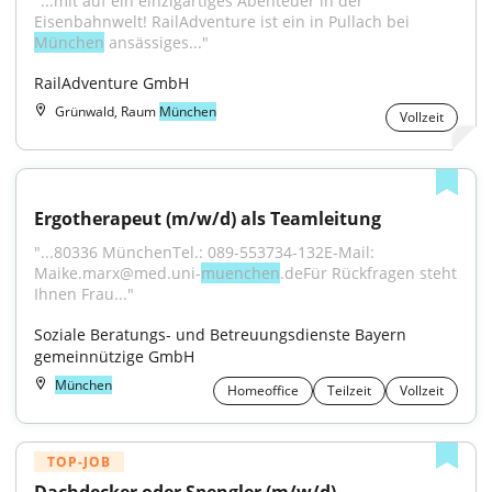
"...mit auf ein einzigartiges Abenteuer in der 
Eisenbahnwelt! RailAdventure ist ein in Pullach bei 
München
 ansässiges..."
RailAdventure GmbH
Grünwald, Raum
München
Vollzeit
Ergotherapeut (m/w/d) als Teamleitung
"...80336 MünchenTel.: 089-553734-132E-Mail: 
Maike.marx@med.uni-
muenchen
.deFür Rückfragen steht 
Ihnen Frau..."
Soziale Beratungs- und Betreuungsdienste Bayern 
gemeinnützige GmbH
München
Homeoffice
Teilzeit
Vollzeit
TOP-JOB