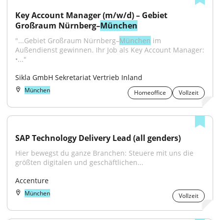
Key Account Manager (m/w/d) – Gebiet 
Großraum Nürnberg–
München
"...Gebiet Großraum Nürnberg–
München
 im 
Außendienst gewinnen. Ihr Job als Key Account Manager: 
•..."
Sikla GmbH Sekretariat Vertrieb Inland
München
Homeoffice
Vollzeit
SAP Technology Delivery Lead (all genders)
Hier bewegst du ganze Branchen: Steuere mit uns die 
größten digitalen und geschäftlichen...
Accenture
München
Vollzeit