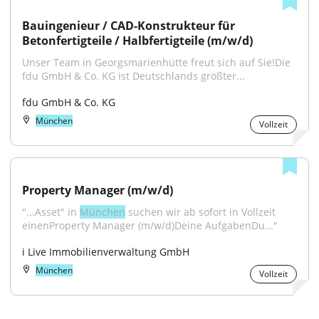
Bauingenieur / CAD-Konstrukteur für 
Betonfertigteile / Halbfertigteile (m/w/d)
Unser Team in Georgsmarienhütte freut sich auf Sie!Die 
fdu GmbH & Co. KG ist Deutschlands größter...
fdu GmbH & Co. KG
München
Vollzeit
Property Manager (m/w/d)
"...Asset" in 
München
 suchen wir ab sofort in Vollzeit 
einenProperty Manager (m/w/d)Deine AufgabenDu..."
i Live Immobilienverwaltung GmbH
München
Vollzeit