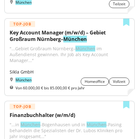
München
Teilzeit
TOP-JOB
Key Account Manager (m/w/d) – Gebiet 
Großraum Nürnberg–
München
"...Gebiet Großraum Nürnberg–
München
 im 
Außendienst gewinnen. Ihr Job als Key Account 
Manager..."
Sikla GmbH
München
Homeoffice
Vollzeit
Von 60.000,00 € bis 85.000,00 € pro Jahr
TOP-JOB
Finanzbuchhalter (w/m/d)
"...in 
München
-Bogenhausen und in 
München
-Pasing 
behandeln die Spezialisten der Dr. Lubos Kliniken pro 
Jahr insgesamt..."