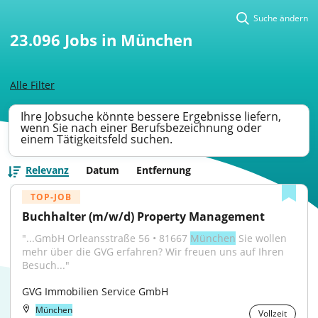
Suche ändern
23.096
Jobs in München
Alle Filter
Ihre Jobsuche könnte bessere Ergebnisse liefern,
wenn Sie nach einer Berufsbezeichnung oder
einem Tätigkeitsfeld suchen.
Relevanz
Datum
Entfernung
TOP-JOB
Buchhalter (m/w/d) Property Management
"...GmbH Orleansstraße 56 • 81667 
München
 Sie wollen 
mehr über die GVG erfahren? Wir freuen uns auf Ihren 
Besuch..."
GVG Immobilien Service GmbH
München
Vollzeit