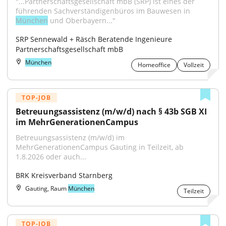
"...Partnerschaftsgesellschaft mbB (SRP) ist eines der 
führenden Sachverständigenbüros im Bauwesen in 
München
 und Oberbayern..."
SRP Sennewald + Räsch Beratende Ingenieure 
Partnerschaftsgesellschaft mbB
München
Homeoffice
Vollzeit
TOP-JOB
Betreuungsassistenz (m/w/d) nach § 43b SGB XI 
im MehrGenerationenCampus
Betreuungsassistenz (m/w/d) im 
MehrGenerationenCampus Gauting in Teilzeit, ab 
1.8.2026 oder auch...
BRK Kreisverband Starnberg
Gauting, Raum
München
Teilzeit
TOP-JOB