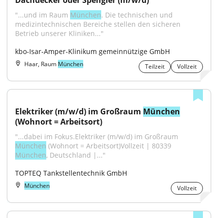
Dachdecker oder Spengler (m/w/d)
"...und im Raum 
München
. Die technischen und 
medizintechnischen Bereiche stellen den sicheren 
Betrieb unserer Kliniken..."
kbo-Isar-Amper-Klinikum gemeinnützige GmbH
Haar, Raum
München
Teilzeit
Vollzeit
Elektriker (m/w/d) im Großraum 
München
(Wohnort = Arbeitsort)
"...dabei im Fokus.Elektriker (m/w/d) im Großraum 
München
 (Wohnort = Arbeitsort)Vollzeit | 80339 
München
, Deutschland |..."
TOPTEQ Tankstellentechnik GmbH
München
Vollzeit