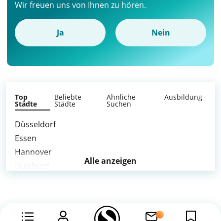
Wir freuen uns von Ihnen zu hören.
Ja
Nein
Top
Beliebte
Ähnliche
Ausbildung
Städte
Städte
Suchen
Düsseldorf
Essen
Hannover
Alle anzeigen
Duisburg
Gelsenkirchen
Krefeld
Oberhausen