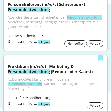
Personalreferent (m/w/d) Schwerpunkt 
Personalentwicklung
"...Große Gestaltungsfreiheit in der 
Personalentwicklung
Moderner, verkehrsgünstig gelegener Arbeitsplatz mit 
guter technischer..."
Lampe & Schwartze KG
Düsseldorf, Raum
Solingen
Homeoffice
Vollzeit
Praktikum (m/w/d) - Marketing & 
Personalentwicklung
 (Remote oder Kaarst)
"...Du möchtest Einblicke in moderne 
Personalentwicklung
, Karriereberatung und digitales 
Marketing..."
select if Personalberatung
Düsseldorf, Raum
Solingen
Vollzeit