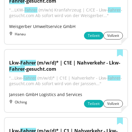
Fahrer
-gesucht.com
"...LKW-
Fahrer
 (m/w/x) Kranfahrzeug | C/CE - Lkw-
Fahrer
-
gesucht.com Ab sofort wird von der Weisgerber..."
Weisgerber Umweltservice GmbH
Hanau
Teilzeit
Vollzeit
Lkw-
Fahrer
 (m/w/d)* | C1E | Nahverkehr - Lkw-
Fahrer
-gesucht.com
"...Lkw-
Fahrer
 (m/w/d)* | C1E | Nahverkehr - Lkw-
Fahrer
-
gesucht.com Ab sofort wird von der Janssen..."
Janssen GmbH Logistics and Services
Olching
Teilzeit
Vollzeit
Lkw-
Fahrer
 (m/w/d)* | C1 | Nahverkehr - Lkw-