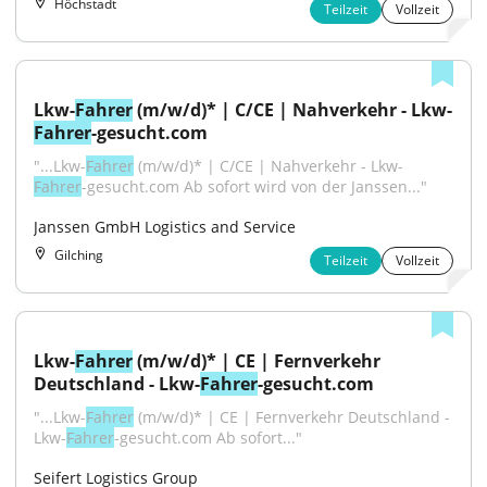
Höchstadt
Teilzeit
Vollzeit
Lkw-
Fahrer
 (m/w/d)* | C/CE | Nahverkehr - Lkw-
Fahrer
-gesucht.com
"...Lkw-
Fahrer
 (m/w/d)* | C/CE | Nahverkehr - Lkw-
Fahrer
-gesucht.com Ab sofort wird von der Janssen..."
Janssen GmbH Logistics and Service
Gilching
Teilzeit
Vollzeit
Lkw-
Fahrer
 (m/w/d)* | CE | Fernverkehr 
Deutschland - Lkw-
Fahrer
-gesucht.com
"...Lkw-
Fahrer
 (m/w/d)* | CE | Fernverkehr Deutschland - 
Lkw-
Fahrer
-gesucht.com Ab sofort..."
Seifert Logistics Group