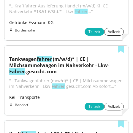
"...Kraftfahrer Auslieferung Handel (m/w/d) Kl. CE 
Nahverkehr *18,51 €/Std.* - Lkw-
Fahrer
..."
Getränke Essmann KG
Bordesholm
Teilzeit
Vollzeit
Tankwagen
fahrer
 (m/w/d)* | CE | 
Milchsammelwagen im Nahverkehr - Lkw-
Fahrer
-gesucht.com
"...Tankwagenfahrer (m/w/d)* | CE | Milchsammelwagen 
im Nahverkehr - Lkw-
Fahrer
-gesucht.com Ab sofort..."
Keil Transporte
Bendorf
Teilzeit
Vollzeit