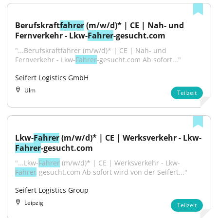
Berufskraft
fahrer
 (m/w/d)* | CE | Nah- und 
Fernverkehr - Lkw-
Fahrer
-gesucht.com
"...Berufskraftfahrer (m/w/d)* | CE | Nah- und 
Fernverkehr - Lkw-
Fahrer
-gesucht.com Ab sofort..."
Seifert Logistics GmbH
Ulm
Teilzeit
Lkw-
Fahrer
 (m/w/d)* | CE | Werksverkehr - Lkw-
Fahrer
-gesucht.com
"...Lkw-
Fahrer
 (m/w/d)* | CE | Werksverkehr - Lkw-
Fahrer
-gesucht.com Ab sofort wird von der Seifert..."
Seifert Logistics Group
Leipzig
Teilzeit