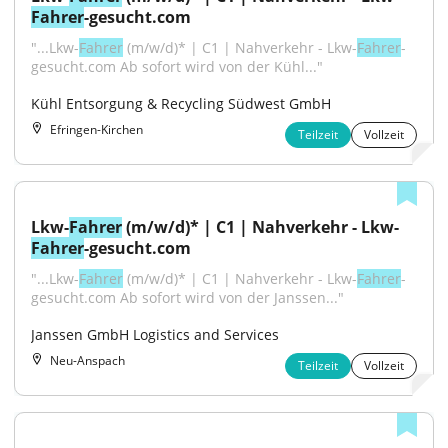
Fahrer
-gesucht.com
"...Lkw-
Fahrer
 (m/w/d)* | C1 | Nahverkehr - Lkw-
Fahrer
-
gesucht.com Ab sofort wird von der Kühl..."
Kühl Entsorgung & Recycling Südwest GmbH
Efringen-Kirchen
Teilzeit
Vollzeit
Lkw-
Fahrer
 (m/w/d)* | C1 | Nahverkehr - Lkw-
Fahrer
-gesucht.com
"...Lkw-
Fahrer
 (m/w/d)* | C1 | Nahverkehr - Lkw-
Fahrer
-
gesucht.com Ab sofort wird von der Janssen..."
Janssen GmbH Logistics and Services
Neu-Anspach
Teilzeit
Vollzeit