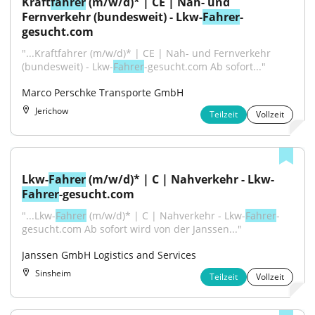
Kraft
fahrer
 (m/w/d)* | CE | Nah- und 
Fernverkehr (bundesweit) - Lkw-
Fahrer
-
gesucht.com
"...Kraftfahrer (m/w/d)* | CE | Nah- und Fernverkehr 
(bundesweit) - Lkw-
Fahrer
-gesucht.com Ab sofort..."
Marco Perschke Transporte GmbH
Jerichow
Teilzeit
Vollzeit
Lkw-
Fahrer
 (m/w/d)* | C | Nahverkehr - Lkw-
Fahrer
-gesucht.com
"...Lkw-
Fahrer
 (m/w/d)* | C | Nahverkehr - Lkw-
Fahrer
-
gesucht.com Ab sofort wird von der Janssen..."
Janssen GmbH Logistics and Services
Sinsheim
Teilzeit
Vollzeit