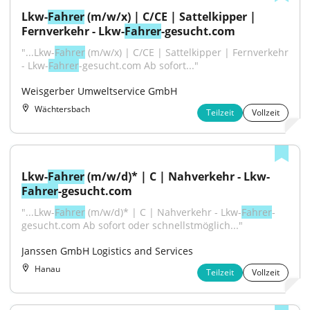
Lkw-
Fahrer
 (m/w/x) | C/CE | Sattelkipper | 
Fernverkehr - Lkw-
Fahrer
-gesucht.com
"...Lkw-
Fahrer
 (m/w/x) | C/CE | Sattelkipper | Fernverkehr 
- Lkw-
Fahrer
-gesucht.com Ab sofort..."
Weisgerber Umweltservice GmbH
Wächtersbach
Teilzeit
Vollzeit
Lkw-
Fahrer
 (m/w/d)* | C | Nahverkehr - Lkw-
Fahrer
-gesucht.com
"...Lkw-
Fahrer
 (m/w/d)* | C | Nahverkehr - Lkw-
Fahrer
-
gesucht.com Ab sofort oder schnellstmöglich..."
Janssen GmbH Logistics and Services
Hanau
Teilzeit
Vollzeit