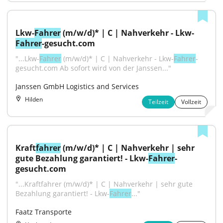
Lkw-
Fahrer
 (m/w/d)* | C | Nahverkehr - Lkw-
Fahrer
-gesucht.com
"...Lkw-
Fahrer
 (m/w/d)* | C | Nahverkehr - Lkw-
Fahrer
-
gesucht.com Ab sofort wird von der Janssen..."
Janssen GmbH Logistics and Services
Hilden
Teilzeit
Vollzeit
Kraft
fahrer
 (m/w/d)* | C | Nahverkehr | sehr 
gute Bezahlung garantiert! - Lkw-
Fahrer
-
gesucht.com
"...Kraftfahrer (m/w/d)* | C | Nahverkehr | sehr gute 
Bezahlung garantiert! - Lkw-
Fahrer
..."
Faatz Transporte