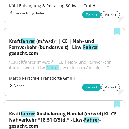
Kühl Entsorgung & Recycling Südwest GmbH
Lauda-Königshofen
Teilzeit
Vollzeit
Kraft
fahrer
 (m/w/d)* | CE | Nah- und 
Fernverkehr (bundesweit) - Lkw-
Fahrer
-
gesucht.com
"...Kraftfahrer (m/w/d)* | CE | Nah- und Fernverkehr 
(bundesweit) - Lkw-
Fahrer
-gesucht.com Ab sofort..."
Marco Perschke Transporte GmbH
Velten
Teilzeit
Vollzeit
Kraft
fahrer
 Auslieferung Handel (m/w/d) Kl. CE 
Nahverkehr *18,51 €/Std.* - Lkw-
Fahrer
-
gesucht.com