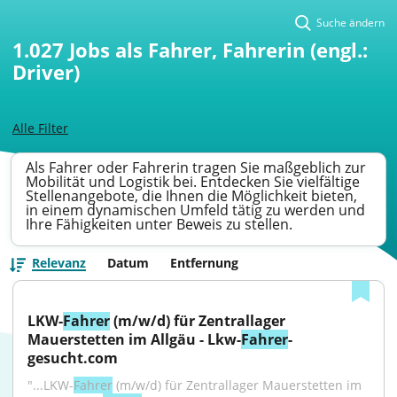
Suche ändern
1.027
Jobs als Fahrer, Fahrerin (engl.:
Driver)
Alle Filter
Als Fahrer oder Fahrerin tragen Sie maßgeblich zur
Mobilität und Logistik bei. Entdecken Sie vielfältige
Stellenangebote, die Ihnen die Möglichkeit bieten,
in einem dynamischen Umfeld tätig zu werden und
Ihre Fähigkeiten unter Beweis zu stellen.
Relevanz
Datum
Entfernung
LKW-
Fahrer
 (m/w/d) für Zentrallager 
Mauerstetten im Allgäu - Lkw-
Fahrer
-
gesucht.com
"...LKW-
Fahrer
 (m/w/d) für Zentrallager Mauerstetten im 