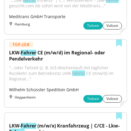
"...Lkw-
Fahrer
 (m/w/d)* | C | Werksverkehr - Lkw-
Fahrer
-
gesucht.com Ab sofort wird von der Meditrans..."
Meditrans GmbH Transporte
Hamburg
Teilzeit
Vollzeit
TOP-JOB
LKW-
Fahrer
 CE (m/w/d) im Regional- oder 
Pendelverkehr
"...oder Teilzeit (z. B. 6/3-Wochenlauf) mit täglicher 
Rückkehr zum Betriebssitz LKW-
Fahrer
 CE (m/w/d) im 
Regional..."
Wilhelm Schüssler Spedition GmbH
Heppenheim
Teilzeit
Vollzeit
LKW-
Fahrer
 (m/w/x) Kranfahrzeug | C/CE - Lkw-