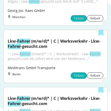
Allgäu - Lkw-
Fahrer
-gesucht.com RAUS AUF´S LAND..."
Georg Jos. Kaes GmbH
München
Teilzeit
Vollzeit
Lkw-
Fahrer
 (m/w/d)* | C | Werksverkehr - Lkw-
Fahrer
-gesucht.com
"...Lkw-
Fahrer
 (m/w/d)* | C | Werksverkehr - Lkw-
Fahrer
-
gesucht.com Ab sofort wird von der Meditrans..."
Meditrans GmbH Transporte
Berlin
Teilzeit
Vollzeit
Lkw-
Fahrer
 (m/w/d)* | C | Werksverkehr - Lkw-
Fahrer
-gesucht.com