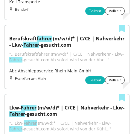
Keil Transporte
Bendorf
Teilzeit
Vollzeit
Berufskraft
fahrer
 (m/w/d)* | C/CE | Nahverkehr 
- Lkw-
Fahrer
-gesucht.com
"...Berufskraftfahrer (m/w/d)* | C/CE | Nahverkehr - Lkw-
Fahrer
-gesucht.com Ab sofort wird von der Abc..."
Abc Abschleppservice Rhein Main GmbH
Frankfurt am Main
Teilzeit
Vollzeit
Lkw-
Fahrer
 (m/w/d)* | C/CE | Nahverkehr - Lkw-
Fahrer
-gesucht.com
"...Lkw-
Fahrer
 (m/w/d)* | C/CE | Nahverkehr - Lkw-
Fahrer
-gesucht.com Ab sofort wird von der Kühl..."