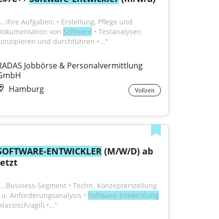
...Ihre Aufgaben: • Erstellung, Pflege und 
Dokumentation von 
Software
 • Testanalysen 
konzipieren und durchführen •..."
RADAS Jobbörse & Personalvermittlung 
GmbH
Hamburg
Vollzeit
SOFTWARE-ENTWICKLER
 (M/W/D) ab 
jetzt
"...Business-Segment • Techn. Konzepterstellung 
- u. Anforderungsanalysis • 
Software-Entwicklung
klassisch/agil) •..."