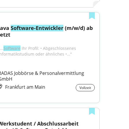
Java 
Software-Entwickler
 (m/w/d) ab 
jetzt
...
Software
 Ihr Profil: • Abgeschlossenes 
Informatikstudium oder ähnliches •..."
RADAS Jobbörse & Personalvermittlung 
GmbH
Frankfurt am Main
Vollzeit
Werkstudent / Abschlussarbeit 