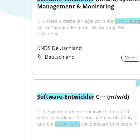
Management & Monitoring
"...unsere Mitarbeiter, egal ob in der 
Entwicklun
der Fertigung oder in der Verwaltung. Wir 
verbinden..."
KNDS Deutschland
Deutschland
Vollzeit
Software-Entwickler
 C++ (m/w/d)
"...Sie werden unsere Frameworks neu- und 
weiterentwickeln • Sie übernehmen die Analyse 
und die 
Entwicklung
 von Softwarefunktionen..."