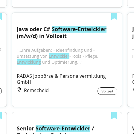
Java oder C# 
Software-Entwickler
(m/w/d) in Vollzeit
 
"...Ihre Aufgaben: • Ideenfindung und -
"
umsetzung von 
Entwickler
-Tools • Pflege, 
Entwicklung
 und Optimierung..."
RADAS Jobbörse & Personalvermittlung 
GmbH
Remscheid
Vollzeit
Senior 
Software-Entwickler
 / 