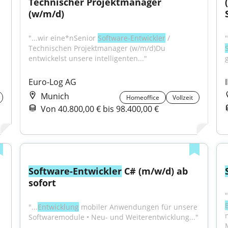
Technischer Projektmanager 
(w/m/d)
"...wir eine*nSenior 
Software-Entwickler
 / 
Technischen Projektmanager (w/m/d)Du 
entwickelst unsere intelligenten..."
Euro-Log AG
Munich
Homeoffice
Vollzeit
Von 40.800,00 € bis 98.400,00 €
Software-Entwickler
 C# (m/w/d) ab 
sofort
"...
Entwicklung
 mobiler Anwendungen für unsere 
Softwaremodule • Neu- und Weiterentwicklung..."
M