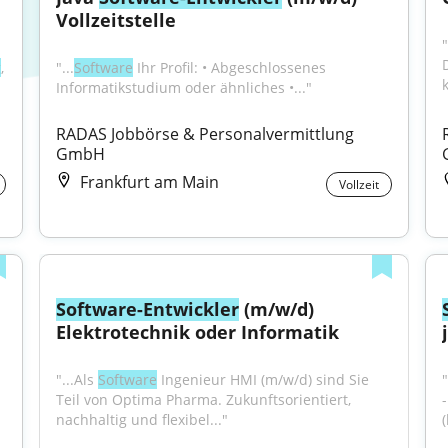
Vollzeitstelle
"
g
, 
"...
Software
 Ihr Profil: • Abgeschlossenes 
Informatikstudium oder ähnliches •..."
RADAS Jobbörse & Personalvermittlung 
GmbH
Frankfurt am Main
Vollzeit
Software-Entwickler
 (m/w/d) 
Elektrotechnik oder Informatik
"...Als 
Software
 Ingenieur HMI (m/w/d) sind Sie 
Teil von Optima Pharma. Zukunftsorientiert, 
nachhaltig und flexibel..."
(