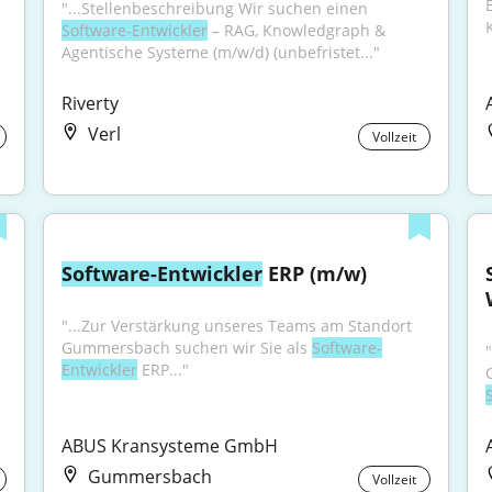
"...Stellenbeschreibung Wir suchen einen 
Software-Entwickler
 – RAG, Knowledgraph & 
Agentische Systeme (m/w/d) (unbefristet..."
Riverty
Verl
Vollzeit
Software-Entwickler
 ERP (m/w)
"...Zur Verstärkung unseres Teams am Standort 
Gummersbach suchen wir Sie als 
Software-
Entwickler
 ERP..."
ABUS Kransysteme GmbH
Gummersbach
Vollzeit