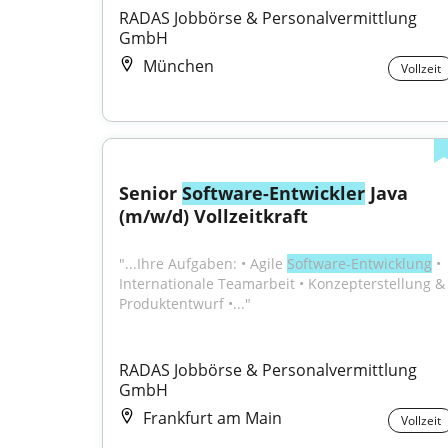
RADAS Jobbörse & Personalvermittlung 
GmbH
München
Vollzeit
Senior 
Software-Entwickler
 Java 
(m/w/d) Vollzeitkraft
"...Ihre Aufgaben: • Agile 
Software-Entwicklung
 • 
Internationale Teamarbeit • Konzepterstellung & 
Produktentwurf •..."
RADAS Jobbörse & Personalvermittlung 
GmbH
Frankfurt am Main
Vollzeit