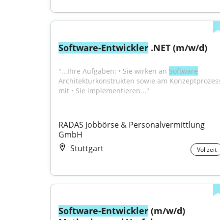
Software-Entwickler
 .NET (m/w/d)
"...Ihre Aufgaben: • Sie wirken an 
Software
-
Architekturkonstrukten sowie am Konzeptprozess
mit • Sie implementieren..."
RADAS Jobbörse & Personalvermittlung 
GmbH
Stuttgart
Vollzeit
Software-Entwickler
 (m/w/d) 