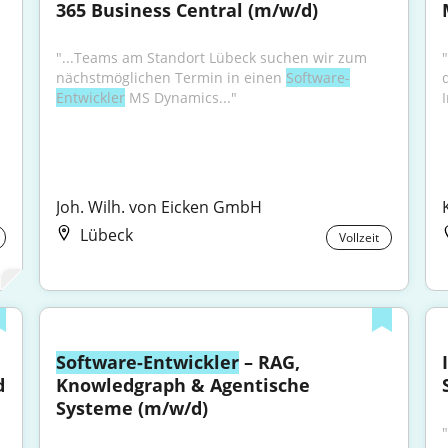
365 Business Central (m/w/d)
"...Teams am Standort Lübeck suchen wir zum 
"
nächstmöglichen Termin in einen 
Software-
Entwickler
 MS Dynamics..."
Joh. Wilh. von Eicken GmbH
Lübeck
Vollzeit
Software-Entwickler
 – RAG, 
 
Knowledgraph & Agentische 
Systeme (m/w/d)