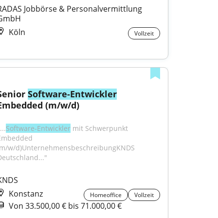
RADAS Jobbörse & Personalvermittlung 
GmbH
Köln
Vollzeit
Senior 
Software-Entwickler
Embedded (m/w/d)
...
Software-Entwickler
 mit Schwerpunkt 
Embedded 
(m/w/d)UnternehmensbeschreibungKNDS 
Deutschland..."
KNDS
Konstanz
Homeoffice
Vollzeit
Von 33.500,00 € bis 71.000,00 €