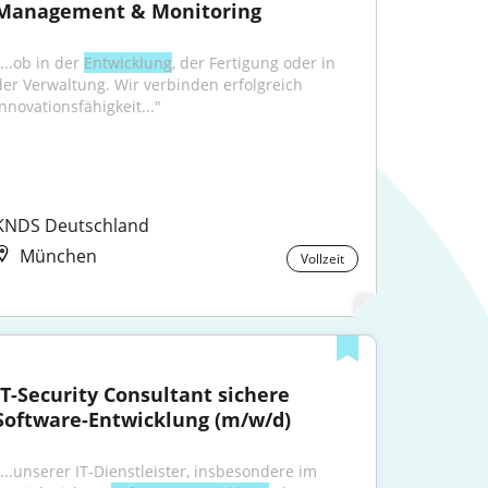
Management & Monitoring
...ob in der 
Entwicklung
, der Fertigung oder in 
der Verwaltung. Wir verbinden erfolgreich 
Innovationsfähigkeit..."
KNDS Deutschland
München
Vollzeit
IT-Security Consultant sichere 
Software-Entwicklung (m/w/d)
"...unserer IT-Dienstleister, insbesondere im 