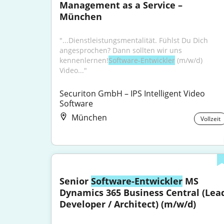
Management as a Service – 
München
"...Dienstleistungsmentalität. Fühlst Du Dich 
angesprochen? Dann sollten wir uns 
kennenlernen!
Software-Entwickler
 (m/w/d) 
Video..."
Securiton GmbH – IPS Intelligent Video 
Software
München
Vollzeit
Senior 
Software-Entwickler
 MS 
Dynamics 365 Business Central (Lead
Developer / Architect) (m/w/d)