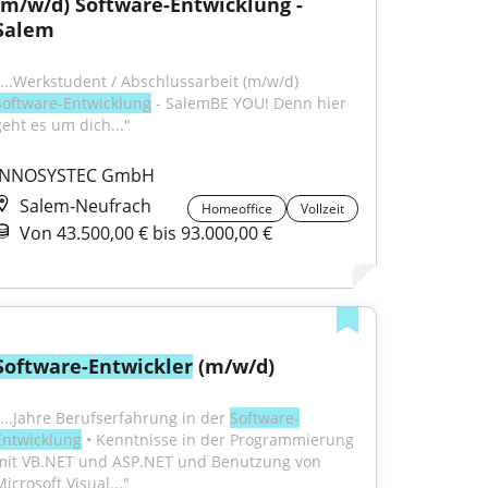
(m/w/d) Software-Entwicklung - 
Salem
"...Werkstudent / Abschlussarbeit (m/w/d) 
Software-Entwicklung
 - SalemBE YOU! Denn hier 
geht es um dich..."
INNOSYSTEC GmbH
Salem-Neufrach
Homeoffice
Vollzeit
Von 43.500,00 € bis 93.000,00 €
Software-Entwickler
 (m/w/d)
"...Jahre Berufserfahrung in der 
Software-
Entwicklung
 • Kenntnisse in der Programmierung 
mit VB.NET und ASP.NET und Benutzung von 
icrosoft Visual..."