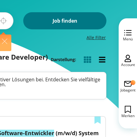
Job finden
Alle Filter
Menü
ware Developer)
Darstellung:
Account
iver Lösungen bei. Entdecken Sie vielfältige
en.
Jobagent
Merken
Software-Entwickler
 (m/w/d) System 