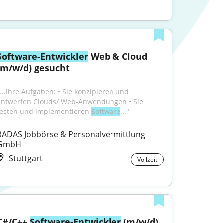
Software-Entwickler
 Web & Cloud 
(m/w/d) gesucht
"...Ihre Aufgaben: • Sie konzipieren und 
entwerfen Clouds/ Web-Anwendungen • Sie 
testen und implementieren 
Software
..."
RADAS Jobbörse & Personalvermittlung 
GmbH
Stuttgart
Vollzeit
C#/C++ 
Software-Entwickler
 (m/w/d)