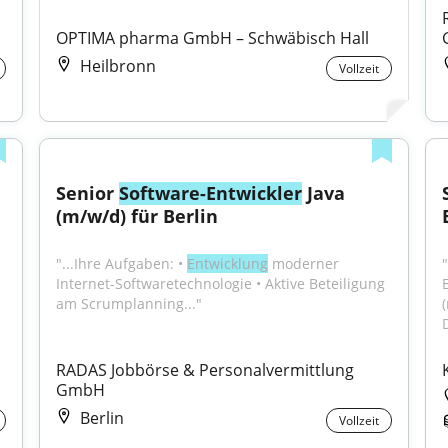
OPTIMA pharma GmbH – Schwäbisch Hall
Heilbronn
Vollzeit
Senior 
Software-Entwickler
 Java 
(m/w/d) für Berlin
"...Ihre Aufgaben: • 
Entwicklung
 moderner 
"
Internet-Softwaretechnologie • Aktive Beteiligung 
am Scrumplanning..."
RADAS Jobbörse & Personalvermittlung 
GmbH
Berlin
Vollzeit