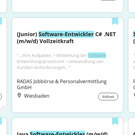
(Junior) 
Software-Entwickler
 C# .NET 
(m/w/d) Vollzeitkraft
"...Ihre Aufgaben: • Mitwirkung bei 
Software
-
Entwicklungsprozessen • Umwandlung von 
Kunden-Anforderungen..."
RADAS Jobbörse & Personalvermittlung 
GmbH
Wiesbaden
Vollzeit
Java 
Software-Entwickler
 (m/w/d) 