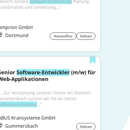
Bereich sichere 
Software-Entwicklung
 Planung, 
Koordination und Umsetzung..."
Amprion GmbH
Dortmund
Homeoffice
Vollzeit
Senior 
Software-Entwickler
 (m/w) für 
Web-Applikationen
"...Zur Verstärkung unseres Teams am Standort 
Gummersbach suchen wir Sie als Senior 
Software-Entwickler
..."
ABUS Kransysteme GmbH
Gummersbach
Vollzeit