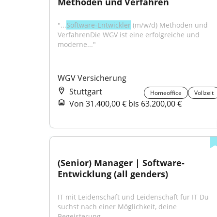
Methoden und Verfahren
"...
Software-Entwickler
 (m/w/d) Methoden und 
VerfahrenDie WGV ist eine erfolgreiche und 
moderne..."
WGV Versicherung
Stuttgart
Homeoffice
Vollzeit
Von 31.400,00 € bis 63.200,00 €
(Senior) Manager | Software-
Entwicklung (all genders)
IT mit Leidenschaft und Leidenschaft für IT Du 
suchst nach einer Möglichkeit, deine 
Begeisterung...