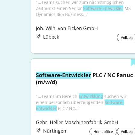
"...Teams suchen wir zum nächstmöglichen 
Zeitpunkt einen Senior 
Software-Entwickler
 MS 
Dynamics 365 Business..."
Joh. Wilh. von Eicken GmbH
Lübeck
Vollzeit
Software-Entwickler
 PLC / NC Fanuc 
(m/w/d)
"...Teams im Bereich 
Entwicklung
 suchen wir 
einen persönlich überzeugenden 
Software-
Entwickler
 PLC / NC..."
Gebr. Heller Maschinenfabrik GmbH
Nürtingen
Homeoffice
Vollzeit