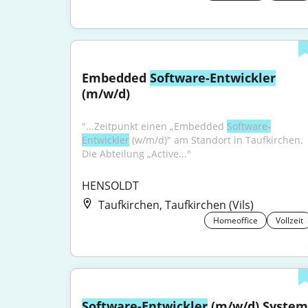
Embedded 
Software-Entwickler
(m/w/d)
"...Zeitpunkt einen „Embedded 
Software-
Entwickler
 (w/m/d)" am Standort in Taufkirchen. 
Die Abteilung „Active..."
HENSOLDT
Taufkirchen, Taufkirchen (Vils)
Homeoffice
Vollzeit
Software-Entwickler
 (m/w/d) System 