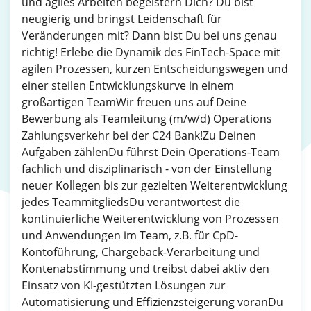
und agiles Arbeiten begeistern Dich? Du bist
neugierig und bringst Leidenschaft für
Veränderungen mit? Dann bist Du bei uns genau
richtig! Erlebe die Dynamik des FinTech-Space mit
agilen Prozessen, kurzen Entscheidungswegen und
einer steilen Entwicklungskurve in einem
großartigen TeamWir freuen uns auf Deine
Bewerbung als Teamleitung (m/w/d) Operations
Zahlungsverkehr bei der C24 Bank!Zu Deinen
Aufgaben zählenDu führst Dein Operations-Team
fachlich und disziplinarisch - von der Einstellung
neuer Kollegen bis zur gezielten Weiterentwicklung
jedes TeammitgliedsDu verantwortest die
kontinuierliche Weiterentwicklung von Prozessen
und Anwendungen im Team, z.B. für CpD-
Kontoführung, Chargeback-Verarbeitung und
Kontenabstimmung und treibst dabei aktiv den
Einsatz von KI-gestützten Lösungen zur
Automatisierung und Effizienzsteigerung voranDu