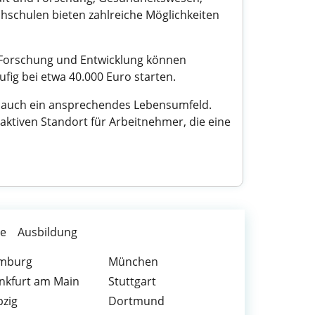
chschulen bieten zahlreiche Möglichkeiten
er Forschung und Entwicklung können
fig bei etwa 40.000 Euro starten.
ls auch ein ansprechendes Lebensumfeld.
ktiven Standort für Arbeitnehmer, die eine
te
Ausbildung
mburg
München
nkfurt am Main
Stuttgart
pzig
Dortmund