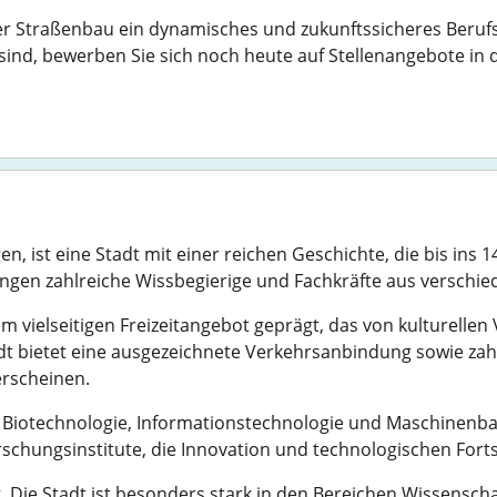
 Straßenbau ein dynamisches und zukunftssicheres Berufsfel
sind, bewerben Sie sich noch heute auf Stellenangebote in d
, ist eine Stadt mit einer reichen Geschichte, die bis ins 1
ttingen zahlreiche Wissbegierige und Fachkräfte aus versch
em vielseitigen Freizeitangebot geprägt, das von kulturellen
adt bietet eine ausgezeichnete Verkehrsanbindung sowie za
erscheinen.
r Biotechnologie, Informationstechnologie und Maschinenba
chungsinstitute, die Innovation und technologischen Forts
tig. Die Stadt ist besonders stark in den Bereichen Wissens