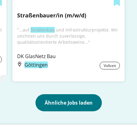
Straßenbauer/in (m/w/d)
t
"...auf 
Straßenbau
 und Infrastrukturprojekte. Wir 
zeichnen uns durch zuverlässige, 
qualitätsorientierte Arbeitsweise..."
DK GlasNetz Bau
Göttingen
Vollzeit
Ähnliche Jobs laden