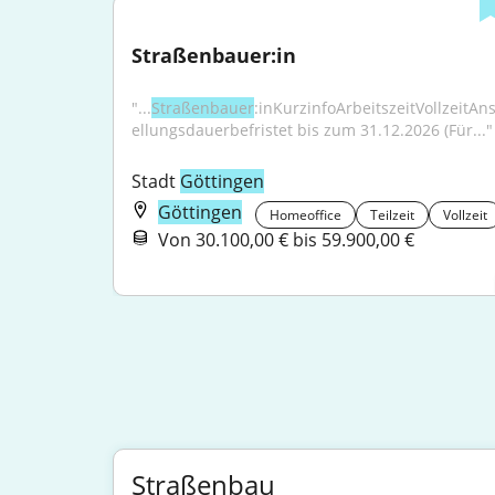
Straßenbauer:in
"...
Straßenbauer
:inKurzinfoArbeitszeitVollzeitAns
ellungsdauerbefristet bis zum 31.12.2026 (Für..."
Stadt 
Göttingen
Göttingen
Homeoffice
Teilzeit
Vollzeit
Von 30.100,00 € bis 59.900,00 €
Straßenbau