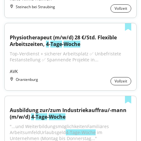
Steinach bei Straubing
Vollzeit
Physiotherapeut (m/w/d) 28 €/Std. Flexible 
Arbeitszeiten, 
4
-
Tage
-
Woche
Top-Verdienst + sicherer Arbeitsplatz ✅ Unbefristete 
Festanstellung ✅ Spannende Projekte in...
AVK
Oranienburg
Vollzeit
Ausbildung zur/zum Industriekauffrau/-mann 
(m/w/d) 
4
-
Tage
-
Woche
"...und WeiterbildungsmöglichkeitenFamiliäres 
ArbeitsumfeldUrlaubsgeld
4-Tage-Woche
 im 
Unternehmen (Montag bis Donnerstag..."