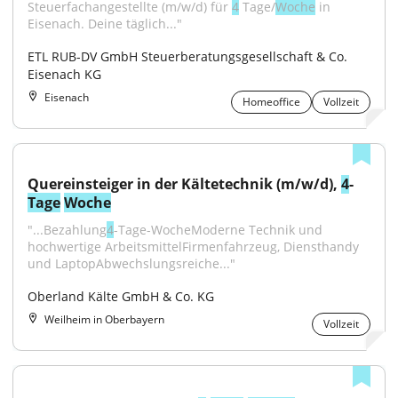
Steuerfachangestellte (m/w/d) für 
4
 Tage/
Woche
 in 
Eisenach. Deine täglich..."
ETL RUB-DV GmbH Steuerberatungsgesellschaft & Co. 
Eisenach KG
Eisenach
Homeoffice
Vollzeit
Quereinsteiger in der Kältetechnik (m/w/d), 
4
-
Tage
Woche
"...Bezahlung
4
-Tage-WocheModerne Technik und 
hochwertige ArbeitsmittelFirmenfahrzeug, Diensthandy 
und LaptopAbwechslungsreiche..."
Oberland Kälte GmbH & Co. KG
Weilheim in Oberbayern
Vollzeit