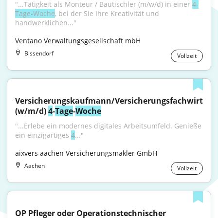
"...Tätigkeit als Monteur / Bautischler (m/w/d) in einer 
4-
Tage-Woche
, bei der Sie Ihre Kreativität und 
handwerklichen..."
Ventano Verwaltungsgesellschaft mbH
Bissendorf
Vollzeit
Versicherungskaufmann/Versicherungsfachwirt 
(w/m/d) 
4
-
Tage
-
Woche
"...Erlebe ein modernes digitales Arbeitsumfeld. Genieße 
ein einzigartiges 
4
..."
aixvers aachen Versicherungsmakler GmbH
Aachen
Vollzeit
OP Pfleger oder Operationstechnischer 