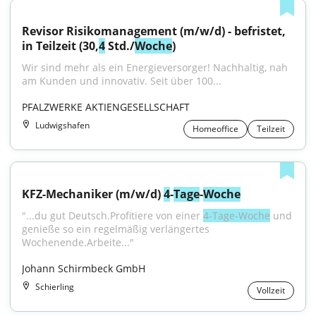
Revisor Risikomanagement (m/w/d) - befristet, 
in Teilzeit (30,
4
 Std./
Woche
)
Wir sind mehr als ein Energieversorger! Nachhaltig, nah 
am Kunden und innovativ. Seit über 100...
PFALZWERKE AKTIENGESELLSCHAFT
Ludwigshafen
Homeoffice
Teilzeit
KFZ-Mechaniker (m/w/d) 
4
-
Tage
-
Woche
"...du gut Deutsch.Profitiere von einer 
4-Tage-Woche
 und 
genieße so ein regelmäßig verlängertes 
Wochenende.Arbeite..."
Johann Schirmbeck GmbH
Schierling
Vollzeit