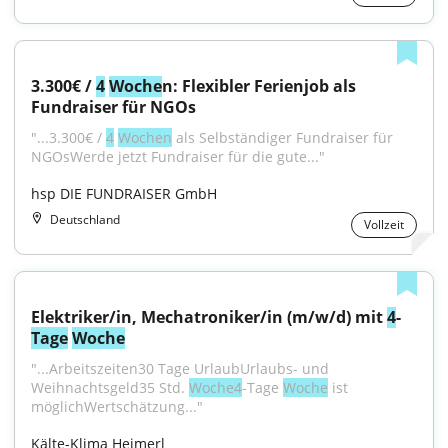
3.300€ / 
4
Woche
n: Flexibler Ferienjob als 
Fundraiser für NGOs
"...3.300€ / 
4
Wochen
 als Selbständiger Fundraiser für 
NGOsWerde jetzt Fundraiser für die gute..."
hsp DIE FUNDRAISER GmbH
Deutschland
Vollzeit
Elektriker/in, Mechatroniker/in (m/w/d) mit 
4
-
Tage
Woche
"...Arbeitszeiten30 Tage UrlaubUrlaubs- und 
Weihnachtsgeld35 Std. 
Woche4
-Tage 
Woche
 ist 
möglichWertschätzung..."
Kälte-Klima Heimerl