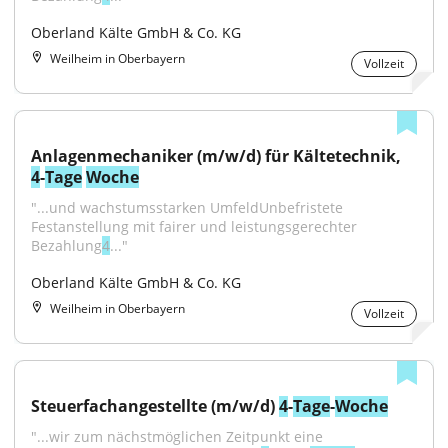
Oberland Kälte GmbH & Co. KG
Weilheim in Oberbayern
Vollzeit
Anlagenmechaniker (m/w/d) für Kältetechnik, 
4
-
Tage
Woche
"...und wachstumsstarken UmfeldUnbefristete 
Festanstellung mit fairer und leistungsgerechter 
Bezahlung
4
..."
Oberland Kälte GmbH & Co. KG
Weilheim in Oberbayern
Vollzeit
Steuerfachangestellte (m/w/d) 
4
-
Tage
-
Woche
"...wir zum nächstmöglichen Zeitpunkt eine 