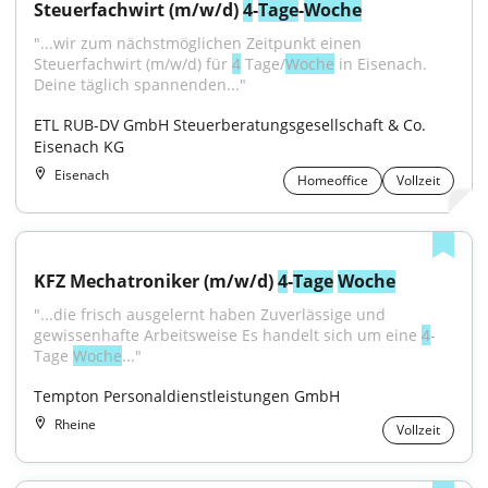
Steuerfachwirt (m/w/d) 
4
-
Tage
-
Woche
"...wir zum nächstmöglichen Zeitpunkt einen 
Steuerfachwirt (m/w/d) für 
4
 Tage/
Woche
 in Eisenach. 
Deine täglich spannenden..."
ETL RUB-DV GmbH Steuerberatungsgesellschaft & Co. 
Eisenach KG
Eisenach
Homeoffice
Vollzeit
KFZ Mechatroniker (m/w/d) 
4
-
Tage
Woche
"...die frisch ausgelernt haben Zuverlässige und 
gewissenhafte Arbeitsweise Es handelt sich um eine 
4
-
Tage 
Woche
..."
Tempton Personaldienstleistungen GmbH
Rheine
Vollzeit