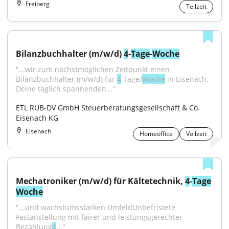
Freiberg
Teilzeit
Bilanzbuchhalter (m/w/d) 
4
-
Tage
-
Woche
"...wir zum nächstmöglichen Zeitpunkt einen 
Bilanzbuchhalter (m/w/d) für 
4
 Tage/
Woche
 in Eisenach. 
Deine täglich spannenden..."
ETL RUB-DV GmbH Steuerberatungsgesellschaft & Co. 
Eisenach KG
Eisenach
Homeoffice
Vollzeit
Mechatroniker (m/w/d) für Kältetechnik, 
4
-
Tage
Woche
"...und wachstumsstarken UmfeldUnbefristete 
Festanstellung mit fairer und leistungsgerechter 
Bezahlung
4
..."