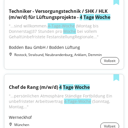
Techniker - Versorgungstechnik / SHK / HLK 
(m/w/d) für Lüftungsprojekte - 
4
Tage
Woche
"...sind willkommen.
4-Tage-Woche
 (Montag bis 
Donnerstag)37 Stunden pro 
Woche
 bei vollem 
GehaltUnbefristete FestanstellungRegionale..."
Bodden Bau GmbH / Bodden Lüftung
Rostock, Stralsund, Neubrandenburg, Anklam, Demmin
Vollzeit
Chef de Rang (m/w/d) 
4
Tage
Woche
"...persönlichen Atmosphäre Ständige Fortbildung Ein 
unbefristeter Arbeitsvertrag 
4-Tage-Woche
 (Sonntag, 
Montag..."
Werneckhof
München
Vollzeit