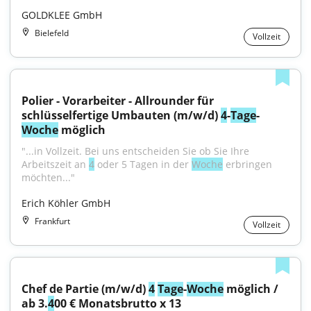
GOLDKLEE GmbH
Bielefeld
Vollzeit
Polier - Vorarbeiter - Allrounder für 
schlüsselfertige Umbauten (m/w/d) 
4
-
Tage
-
Woche
 möglich
"...in Vollzeit. Bei uns entscheiden Sie ob Sie Ihre 
Arbeitszeit an 
4
 oder 5 Tagen in der 
Woche
 erbringen 
möchten..."
Erich Köhler GmbH
Frankfurt
Vollzeit
Chef de Partie (m/w/d) 
4
Tage
-
Woche
 möglich / 
ab 3.
4
00 € Monatsbrutto x 13