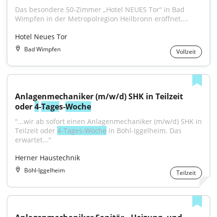
Das besondere 50-Zimmer „Hotel NEUES Tor“ in Bad 
Wimpfen in der Metropolregion Heilbronn eröffnet....
Hotel Neues Tor
Bad Wimpfen
Vollzeit
Anlagenmechaniker (m/w/d) SHK in Teilzeit 
oder 
4
-
Tage
s-
Woche
"...wir ab sofort einen Anlagenmechaniker (m/w/d) SHK in 
Teilzeit oder 
4-Tages-Woche
 in Böhl-Iggelheim. Das 
erwartet..."
Herner Haustechnik
Böhl-Iggelheim
Teilzeit