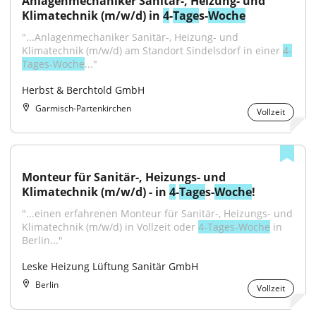
Anlagenmechaniker Sanitär-, Heizung- und 
Klimatechnik (m/w/d) in 
4
-
Tage
s-
Woche
"...Anlagenmechaniker Sanitär-, Heizung- und 
Klimatechnik (m/w/d) am Standort Sindelsdorf in einer 
4-
Tages-Woche
..."
Herbst & Berchtold GmbH
Garmisch-Partenkirchen
Vollzeit
Monteur für Sanitär-, Heizungs- und 
Klimatechnik (m/w/d) - in 
4
-
Tage
s-
Woche
!
"...einen erfahrenen Monteur für Sanitär-, Heizungs- und 
Klimatechnik (m/w/d) in Vollzeit oder 
4-Tages-Woche
 in 
Berlin..."
Leske Heizung Lüftung Sanitär GmbH
Berlin
Vollzeit