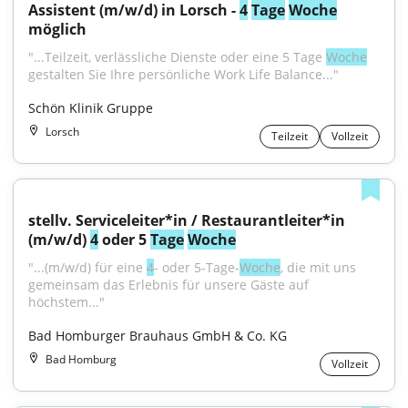
Assistent (m/w/d) in Lorsch - 
4
Tage
Woche
möglich
"...Teilzeit, verlässliche Dienste oder eine 5 Tage 
Woche
gestalten Sie Ihre persönliche Work Life Balance..."
Schön Klinik Gruppe
Lorsch
Teilzeit
Vollzeit
stellv. Serviceleiter*in / Restaurantleiter*in 
(m/w/d) 
4
 oder 5 
Tage
Woche
"...(m/w/d) für eine 
4
- oder 5-Tage-
Woche
, die mit uns 
gemeinsam das Erlebnis für unsere Gäste auf 
höchstem..."
Bad Homburger Brauhaus GmbH & Co. KG
Bad Homburg
Vollzeit