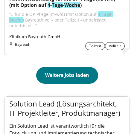
(mit Option auf 
4
-
Tage
-
Woche
)
"...für die OP-Pflege (m/w/d) (mit Option auf 
4-Tage-
Woche
) Bayreuth Voll- oder Teilzeit - unbefristet 
unbefristet..."
Klinikum Bayreuth GmbH
Bayreuth
Teilzeit
Vollzeit
Weitere Jobs laden
Solution Lead (Lösungsarchitekt,
IT-Projektleiter, Produktmanager)
Ein Solution Lead ist verantwortlich für die
Entwicklung und Implementierung technischer