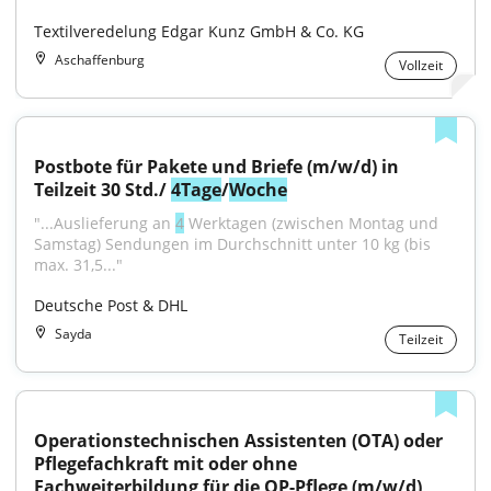
Textilveredelung Edgar Kunz GmbH & Co. KG
Aschaffenburg
Vollzeit
Postbote für Pakete und Briefe (m/w/d) in 
Teilzeit 30 Std./ 
4
Tage
/
Woche
"...Auslieferung an 
4
 Werktagen (zwischen Montag und 
Samstag) Sendungen im Durchschnitt unter 10 kg (bis 
max. 31,5..."
Deutsche Post & DHL
Sayda
Teilzeit
Operationstechnischen Assistenten (OTA) oder 
Pflegefachkraft mit oder ohne 
Fachweiterbildung für die OP-Pflege (m/w/d) 