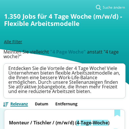
Suche ändern
1.350
Jobs für 4 Tage Woche (m/w/d) -
Flexible Arbeitsmodelle
Alle Filter
Meinten Sie vielleicht
"4 Page Woche"
anstatt "4 tage
woche?"
Entdecken Sie die Vorteile der 4 Tage Woche! Viele
Unternehmen bieten flexible Arbeitszeitmodelle an,
die Ihnen eine bessere Work-Life-Balance
ermöglichen. Durch unsere Stellenanzeigen finden
Sie attraktive Jobangebote, die Ihnen mehr Freizeit
und eine reduzierte Arbeitszeit bieten.
Relevanz
Datum
Entfernung
Monteur / Tischler / (m/w/d) (
4
-
Tage
-
Woche
)