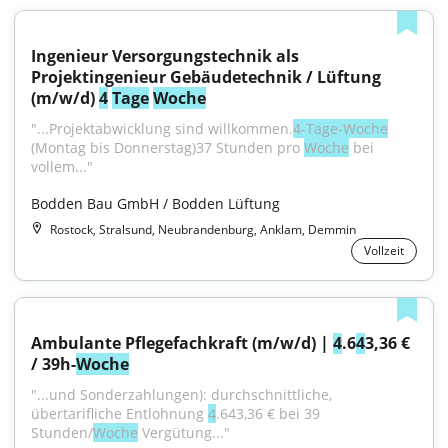
Ingenieur Versorgungstechnik als 
Projektingenieur Gebäudetechnik / Lüftung 
(m/w/d) 
4
Tage
Woche
"...Projektabwicklung sind willkommen.
4-Tage-Woche
(Montag bis Donnerstag)37 Stunden pro 
Woche
 bei 
vollem..."
Bodden Bau GmbH / Bodden Lüftung
Rostock, Stralsund, Neubrandenburg, Anklam, Demmin
Vollzeit
Ambulante Pflegefachkraft (m/w/d) | 
4
.6
4
3,36 € 
/ 39h-
Woche
"...und Sonderzahlungen): durchschnittliche, 
übertarifliche Entlohnung 
4
.643,36 € bei 39 
Stunden/
Woche
 Vergütung..."