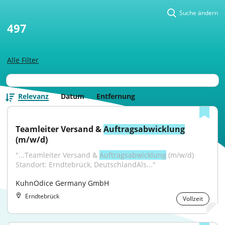
Suche ändern
497
Alle Filter
Relevanz
Datum
Entfernung
Teamleiter Versand & 
Auftragsabwicklung
(m/w/d)
"...Teamleiter Versand & 
Auftragsabwicklung
 (m/w/d) 
Standort: Erndtebrück, DeutschlandAls..."
KuhnOdice Germany GmbH
Erndtebrück
Vollzeit