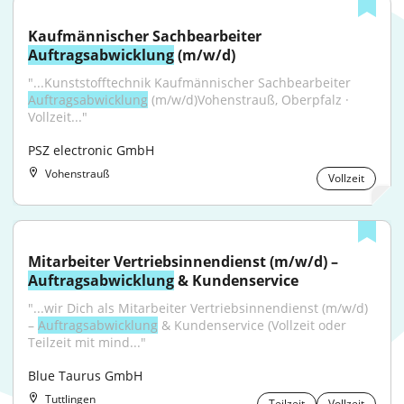
Kaufmännischer Sachbearbeiter 
Auftragsabwicklung
 (m/w/d)
"...Kunststofftechnik Kaufmännischer Sachbearbeiter 
Auftragsabwicklung
 (m/w/d)Vohenstrauß, Oberpfalz · 
Vollzeit..."
PSZ electronic GmbH
Vohenstrauß
Vollzeit
Mitarbeiter Vertriebsinnendienst (m/w/d) – 
Auftragsabwicklung
 & Kundenservice
"...wir Dich als Mitarbeiter Vertriebsinnendienst (m/w/d) 
– 
Auftragsabwicklung
 & Kundenservice (Vollzeit oder 
Teilzeit mit mind..."
Blue Taurus GmbH
Tuttlingen
Teilzeit
Vollzeit