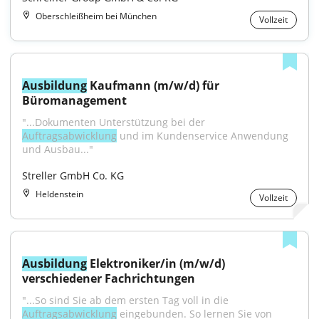
Oberschleißheim bei München
Vollzeit
Ausbildung
 Kaufmann (m/w/d) für 
Büromanagement
"...Dokumenten Unterstützung bei der 
Auftragsabwicklung
 und im Kundenservice Anwendung 
und Ausbau..."
Streller GmbH Co. KG
Heldenstein
Vollzeit
Ausbildung
 Elektroniker/in (m/w/d) 
verschiedener Fachrichtungen
"...So sind Sie ab dem ersten Tag voll in die 
Auftragsabwicklung
 eingebunden. So lernen Sie von 