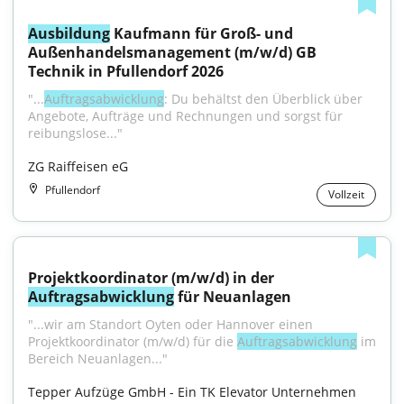
Ausbildung
 Kaufmann für Groß- und 
Außenhandelsmanagement (m/w/d) GB 
Technik in Pfullendorf 2026
"...
Auftragsabwicklung
: Du behältst den Überblick über 
Angebote, Aufträge und Rechnungen und sorgst für 
reibungslose..."
ZG Raiffeisen eG
Pfullendorf
Vollzeit
Projektkoordinator (m/w/d) in der 
Auftragsabwicklung
 für Neuanlagen
"...wir am Standort Oyten oder Hannover einen 
Projektkoordinator (m/w/d) für die 
Auftragsabwicklung
 im 
Bereich Neuanlagen..."
Tepper Aufzüge GmbH - Ein TK Elevator Unternehmen