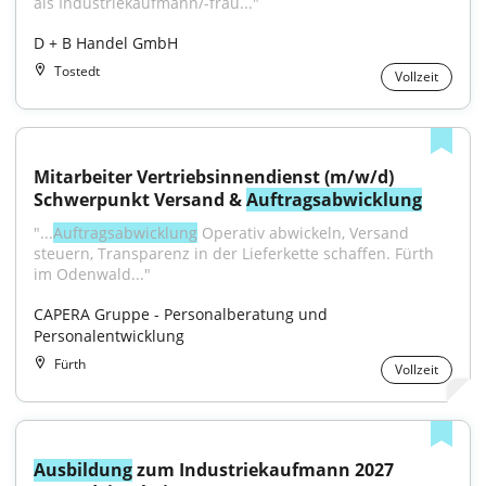
als Industriekaufmann/-frau..."
D + B Handel GmbH
Tostedt
Vollzeit
Mitarbeiter Vertriebsinnendienst (m/w/d) 
Schwerpunkt Versand & 
Auftragsabwicklung
"...
Auftragsabwicklung
 Operativ abwickeln, Versand 
steuern, Transparenz in der Lieferkette schaffen. Fürth 
im Odenwald..."
CAPERA Gruppe - Personalberatung und 
Personalentwicklung
Fürth
Vollzeit
Ausbildung
 zum Industriekaufmann 2027 