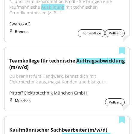
"...und Terminkoordination Profil • Sie bringen eine 
kaufmännische 
Ausbildung
 mit technischen 
Grundkenntnissen (z. B..."
Swarco AG
Bremen
Homeoffice
Vollzeit
Teamkollege für technische 
Auftragsabwicklung
(m/w/d)
Du brennst fürs Handwerk, kennst dich mit 
Elektrotechnik aus, magst Kunden und bist gut...
Pittroff Elektrotechnik München GmbH
München
Vollzeit
Kaufmännischer Sachbearbeiter (m/w/d) 