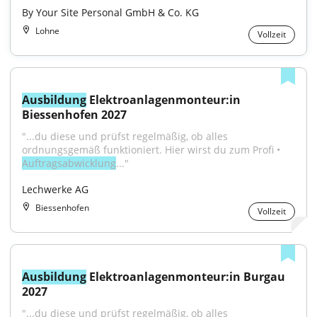
By Your Site Personal GmbH & Co. KG
Lohne
Vollzeit
Ausbildung
 Elektroanlagenmonteur:in 
Biessenhofen 2027
"...du diese und prüfst regelmäßig, ob alles 
ordnungsgemäß funktioniert. Hier wirst du zum Profi • 
Auftragsabwicklung
..."
Lechwerke AG
Biessenhofen
Vollzeit
Ausbildung
 Elektroanlagenmonteur:in Burgau 
2027
"...du diese und prüfst regelmäßig, ob alles 