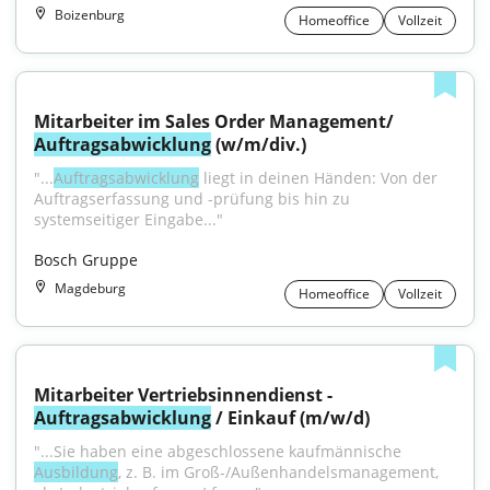
Boizenburg
Homeoffice
Vollzeit
Mitarbeiter im Sales Order Management/ 
Auftragsabwicklung
 (w/m/div.)
"...
Auftragsabwicklung
 liegt in deinen Händen: Von der 
Auftragserfassung und -prüfung bis hin zu 
systemseitiger Eingabe..."
Bosch Gruppe
Magdeburg
Homeoffice
Vollzeit
Mitarbeiter Vertriebsinnendienst - 
Auftragsabwicklung
 / Einkauf (m/w/d)
"...Sie haben eine abgeschlossene kaufmännische 
Ausbildung
, z. B. im Groß‑/Außenhandelsmanagement, 