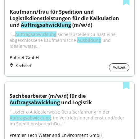
Kaufmann/frau für Spedition und 
Logistikdienstleistungen für die Kalkulation 
und 
Auftragsabwicklung
 (m/w/d)
"...
Auftragsabwicklung
 sicherzustellenDu hast eine 
abgeschlossene kaufmännische 
Ausbildung
 und 
idealerweise..."
Bohnet GmbH
Kirchdorf
Vollzeit
Sachbearbeiter (m/w/d) für die 
Auftragsabwicklung
 und Logistik
"...oder o.Ä.Idealerweise Berufserfahrung in der 
Auftragsabwicklung
, im Vertriebsinnendienst und/oder 
im SpeditionsbereichDu..."
Premier Tech Water and Environment GmbH