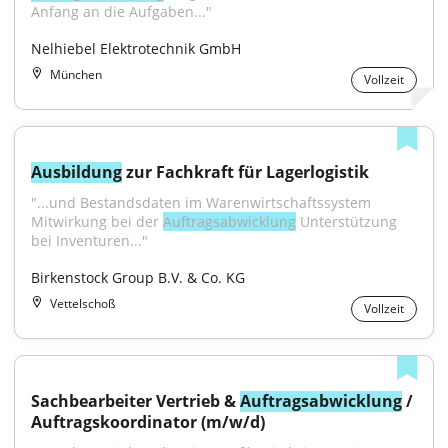
Anfang an die Aufgaben..."
Nelhiebel Elektrotechnik GmbH
München
Vollzeit
Ausbildung
 zur Fachkraft für Lagerlogistik
"...und Bestandsdaten im Warenwirtschaftssystem 
Mitwirkung bei der 
Auftragsabwicklung
 Unterstützung 
bei Inventuren..."
Birkenstock Group B.V. & Co. KG
Vettelschoß
Vollzeit
Sachbearbeiter Vertrieb & 
Auftragsabwicklung
 / 
Auftragskoordinator (m/w/d)