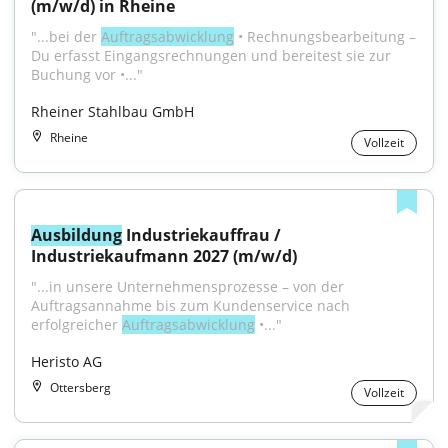
(m/w/d) in Rheine
"...bei der 
Auftragsabwicklung
 • Rechnungsbearbeitung – 
Du erfasst Eingangsrechnungen und bereitest sie zur 
Buchung vor •..."
Rheiner Stahlbau GmbH
Rheine
Vollzeit
Ausbildung
 Industriekauffrau / 
Industriekaufmann 2027 (m/w/d)
"...in unsere Unternehmensprozesse – von der 
Auftragsannahme bis zum Kundenservice nach 
erfolgreicher 
Auftragsabwicklung
 •..."
Heristo AG
Ottersberg
Vollzeit