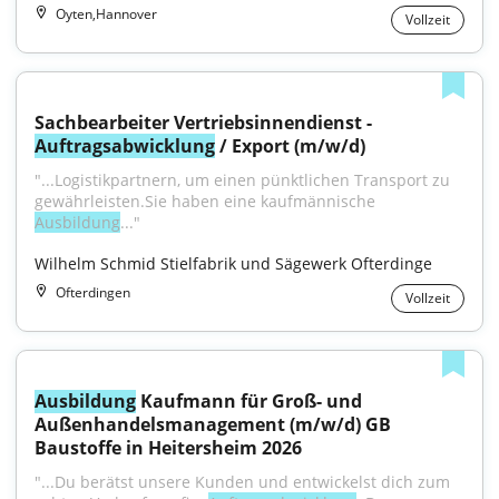
Oyten,Hannover
Vollzeit
Sachbearbeiter Vertriebsinnendienst - 
Auftragsabwicklung
 / Export (m/w/d)
"...Logistikpartnern, um einen pünktlichen Transport zu 
gewährleisten.Sie haben eine kaufmännische 
Ausbildung
..."
Wilhelm Schmid Stielfabrik und Sägewerk Ofterdinge
Ofterdingen
Vollzeit
Ausbildung
 Kaufmann für Groß- und 
Außenhandelsmanagement (m/w/d) GB 
Baustoffe in Heitersheim 2026
"...Du berätst unsere Kunden und entwickelst dich zum 