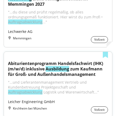
Memmingen 2027
"...du diese und prüfst regelmäßig, ob alles 
ordnungsgemäß funktioniert. Hier wirst du zum Profi • 
Auftragsabwicklung
..."
Lechwerke AG
Memmingen
Vollzeit
Abiturientenprogramm Handelsfachwirt (IHK) 
(m/w/d) inklusive 
Ausbildung
 zum Kaufmann 
für Groß- und Außenhandelsmanagement
"...und Lieferantenmanagement Vertrieb und 
Kundenbetreuung Projektgeschäft und 
Auftragsabwicklung
 Logistik und Warenwirtschaft..."
Leicher Engineering GmbH
Kirchheim bei München
Vollzeit