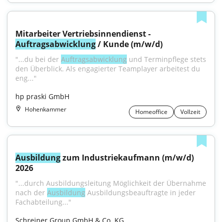
Mitarbeiter Vertriebsinnendienst - 
Auftragsabwicklung
 / Kunde (m/w/d)
"...du bei der 
Auftragsabwicklung
 und Terminpflege stets 
den Überblick. Als engagierter Teamplayer arbeitest du 
eng..."
hp praski GmbH
Hohenkammer
Homeoffice
Vollzeit
Ausbildung
 zum Industriekaufmann (m/w/d) 
2026
"...durch Ausbildungsleitung Möglichkeit der Übernahme 
nach der 
Ausbildung
 Ausbildungsbeauftragte in jeder 
Fachabteilung..."
Schreiner Group GmbH & Co. KG