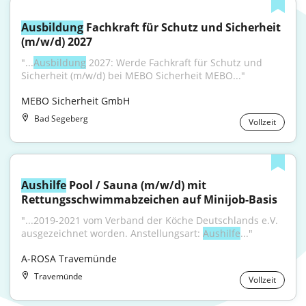
Ausbildung
 Fachkraft für Schutz und Sicherheit 
(m/w/d) 2027
"...
Ausbildung
 2027: Werde Fachkraft für Schutz und 
Sicherheit (m/w/d) bei MEBO Sicherheit MEBO..."
MEBO Sicherheit GmbH
Bad Segeberg
Vollzeit
Aushilfe
 Pool / Sauna (m/w/d) mit 
Rettungsschwimmabzeichen auf Minijob-Basis
"...2019-2021 vom Verband der Köche Deutschlands e.V. 
ausgezeichnet worden. Anstellungsart: 
Aushilfe
..."
A-ROSA Travemünde
Travemünde
Vollzeit