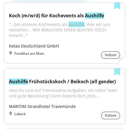
Koch (m/w/d) für Kochevents als 
Aushilfe
"...bei unseren Kochevents als 
Aushilfe
. Was wir uns 
vorstellen... WIR BRAUCHEN EINEN BUNTEN KOCH 
(m/w/d..."
Ketao Deutschland GmbH
Frankfurt am Main
Vollzeit
Aushilfe
 Frühstückskoch / Beikoch (all gender)
Hast Du Lust auf interessante Aufgaben, ein tolles Team 
und gute Bezahlung? Dann bewirb Dich jetzt,...
MARITIM Strandhotel Travemünde
Lübeck
Vollzeit