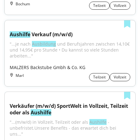
Bochum
Teilzeit
Vollzeit
Aushilfe
 Verkauf (m/w/d)
"...je nach 
Ausbildung
 und Berufsjahren zwischen 14,10€ 
und 14,95€ pro Stunde • Du kannst so viele Stunden 
arbeiten..."
MALZERS Backstube Gmbh & Co. KG
Marl
Teilzeit
Vollzeit
Verkäufer (m/w/d) SportWelt in Vollzeit, Teilzeit 
oder als 
Aushilfe
"...(m/w/d) in Vollzeit, Teilzeit oder als 
Aushilfe
 - 
unbefristet.Unsere Benefits - das erwartet dich bei 
uns..."