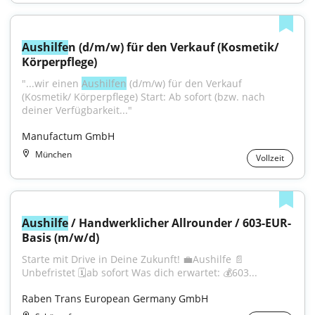
Aushilfe
n (d/m/w) für den Verkauf (Kosmetik/ 
Körperpflege)
"...wir einen 
Aushilfen
 (d/m/w) für den Verkauf 
(Kosmetik/ Körperpflege) Start: Ab sofort (bzw. nach 
deiner Verfügbarkeit..."
Manufactum GmbH
München
Vollzeit
Aushilfe
 / Handwerklicher Allrounder / 603-EUR-
Basis (m/w/d)
Starte mit Drive in Deine Zukunft! 💼Aushilfe 📄
Unbefristet 🗓️ab sofort Was dich erwartet: 💰603...
Raben Trans European Germany GmbH