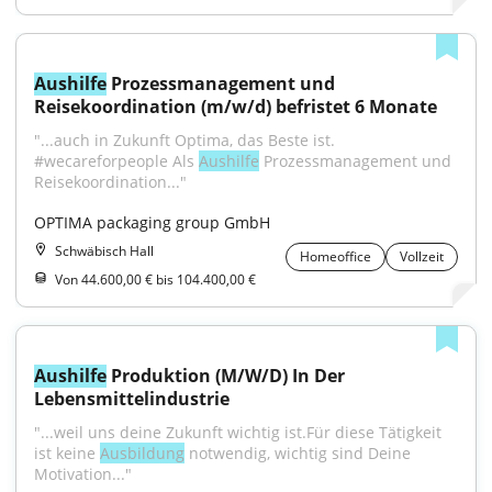
Aushilfe
 Prozessmanagement und 
Reisekoordination (m/w/d) befristet 6 Monate
"...auch in Zukunft Optima, das Beste ist. 
#wecareforpeople Als 
Aushilfe
 Prozessmanagement und 
Reisekoordination..."
OPTIMA packaging group GmbH
Schwäbisch Hall
Homeoffice
Vollzeit
Von 44.600,00 € bis 104.400,00 €
Aushilfe
 Produktion (M/W/D) In Der 
Lebensmittelindustrie
"...weil uns deine Zukunft wichtig ist.Für diese Tätigkeit 
ist keine 
Ausbildung
 notwendig, wichtig sind Deine 
Motivation..."