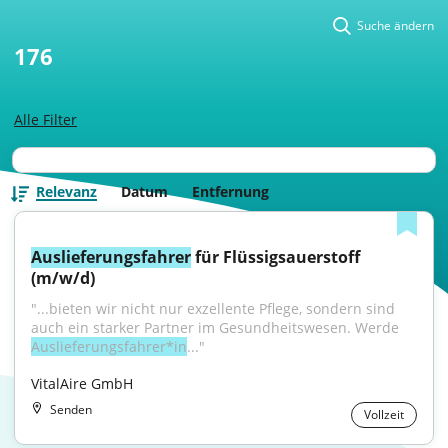
Suche ändern
176
Alle Filter
Relevanz
Datum
Entfernung
Auslieferungsfahrer
 für Flüssigsauerstoff 
(m/w/d)
"...bieten wir nicht nur exzellente Pflege, sondern sind 
auch ein starker Partner im Gesundheitswesen. Werde 
Auslieferungsfahrer*in
..."
VitalAire GmbH
Senden
Vollzeit