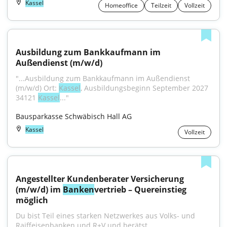
Kassel
Homeoffice
Teilzeit
Vollzeit
Ausbildung zum Bankkaufmann im 
Außendienst (m/w/d)
"...Ausbildung zum Bankkaufmann im Außendienst 
(m/w/d) Ort: 
Kassel
, Ausbildungsbeginn September 2027 
34121 
Kassel
..."
Bausparkasse Schwäbisch Hall AG
Kassel
Vollzeit
Angestellter Kundenberater Versicherung 
(m/w/d) im 
Banken
vertrieb – Quereinstieg 
möglich
Du bist Teil eines starken Netzwerkes aus Volks- und 
Raiffeisenbanken und R+V und berätst...