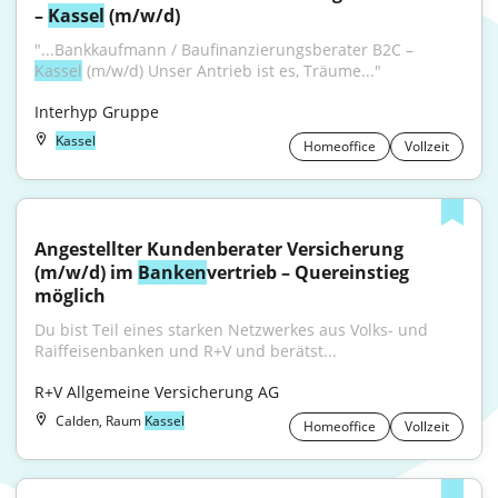
– 
Kassel
 (m/w/d)
"...Bankkaufmann / Baufinanzierungsberater B2C – 
Kassel
 (m/w/d) Unser Antrieb ist es, Träume..."
Interhyp Gruppe
Kassel
Homeoffice
Vollzeit
Angestellter Kundenberater Versicherung 
(m/w/d) im 
Banken
vertrieb – Quereinstieg 
möglich
Du bist Teil eines starken Netzwerkes aus Volks- und 
Raiffeisenbanken und R+V und berätst...
R+V Allgemeine Versicherung AG
Calden, Raum
Kassel
Homeoffice
Vollzeit