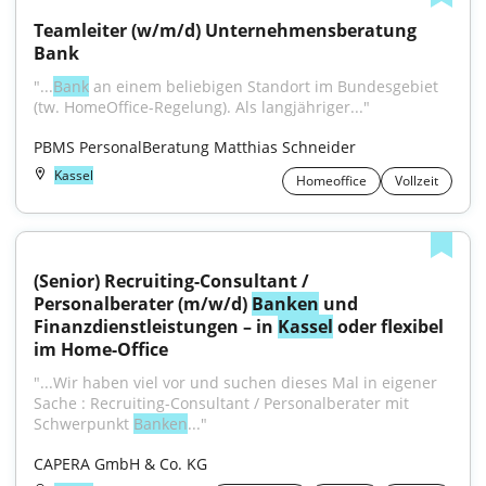
Teamleiter (w/m/d) Unternehmensberatung 
Bank
"...
Bank
 an einem beliebigen Standort im Bundesgebiet 
(tw. HomeOffice-Regelung). Als langjähriger..."
PBMS PersonalBeratung Matthias Schneider
Kassel
Homeoffice
Vollzeit
(Senior) Recruiting-Consultant / 
Personalberater (m/w/d) 
Banken
 und 
Finanzdienstleistungen – in 
Kassel
 oder flexibel 
im Home-Office
"...Wir haben viel vor und suchen dieses Mal in eigener 
Sache : Recruiting-Consultant / Personalberater mit 
Schwerpunkt 
Banken
..."
CAPERA GmbH & Co. KG