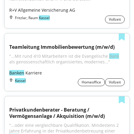
R+V Allgemeine Versicherung AG
Fritzlar, Raum
Kassel
Vollzeit
Teamleitung Immobilienbewertung (m/w/d)
"...Mit rund 410 Mitarbeitern ist die Evan­gelische 
Bank
als genossenschaftlich organisiertes, modernes..."
Banken
 Karriere
Kassel
Homeoffice
Vollzeit
Privatkundenberater - Beratung / 
Vermögensanlage / Akquisition (m/w/d)
"...oder eine vergleichbare Qualifikation. Mindestens 2 
Jahre Erfahrung in der Privatkundenbetreuung einer 