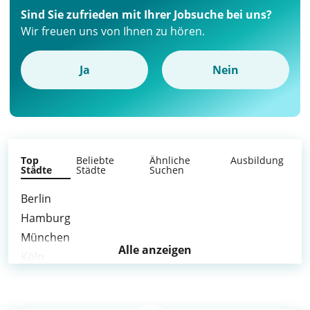
Sind Sie zufrieden mit Ihrer Jobsuche bei uns?
Wir freuen uns von Ihnen zu hören.
Ja
Nein
Top
Beliebte
Ähnliche
Ausbildung
Städte
Städte
Suchen
Berlin
Hamburg
München
Alle anzeigen
Köln
Frankfurt am Main
Stuttgart