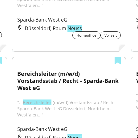
Westfalen..."
Sparda-Bank West eG
Düsseldorf, Raum
Neuss
Homeoffice
Vollzeit
Bereichsleiter (m/w/d) 
Vorstandsstab / Recht - Sparda-Bank 
West eG
"
"...
Bereichsleiter
 (m/w/d) Vorstandsstab / Recht 
Sparda-Bank West eG Düsseldorf, Nordrhein-
Westfalen..."
Sparda-Bank West eG
Düsseldorf, Raum
Neuss