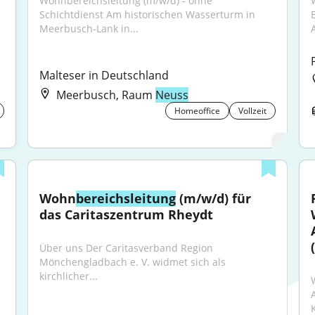
Wohnbereichsleitung (m/w/d) - ohne 
Schichtdienst Am historischen Wasserturm in 
Meerbusch-Lank in...
A
Malteser in Deutschland
Meerbusch, Raum
Neuss
Homeoffice
Vollzeit
Wohn
bereichsleitung
 (m/w/d) für 
das Caritaszentrum Rheydt
Über uns Der Caritasverband Region 
Mönchengladbach e. V. widmet sich als 
kirchlicher...