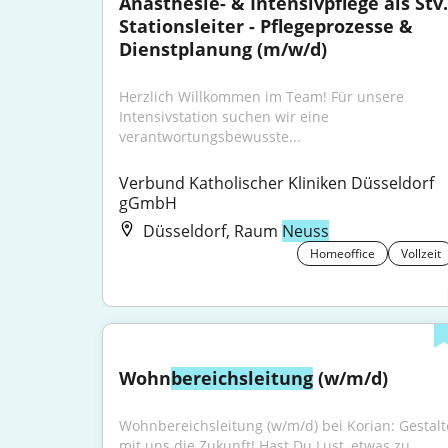
Anästhesie- & Intensivpflege als Stv. 
Stationsleiter - Pflegeprozesse & 
Dienstplanung (m/w/d)
Herzlich Willkommen im Team! Für unsere 
Intensivstation suchen wir eine 
verantwortungsbewusste...
Verbund Katholischer Kliniken Düsseldorf 
gGmbH
Düsseldorf, Raum
Neuss
Homeoffice
Vollzeit
Wohn
bereichsleitung
 (w/m/d)
Wohnbereichsleitung (w/m/d) bei Korian: Gestalte
mit uns die Zukunft! Hast Du Lust, etwas zu...