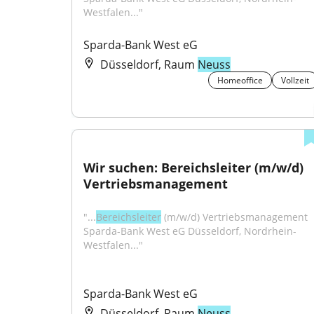
Westfalen..."
Sparda-Bank West eG
Düsseldorf, Raum
Neuss
Homeoffice
Vollzeit
Wir suchen: Bereichsleiter (m/w/d) 
Vertriebsmanagement
"...
Bereichsleiter
 (m/w/d) Vertriebsmanagement 
Sparda-Bank West eG Düsseldorf, Nordrhein-
Westfalen..."
Sparda-Bank West eG
Düsseldorf, Raum
Neuss