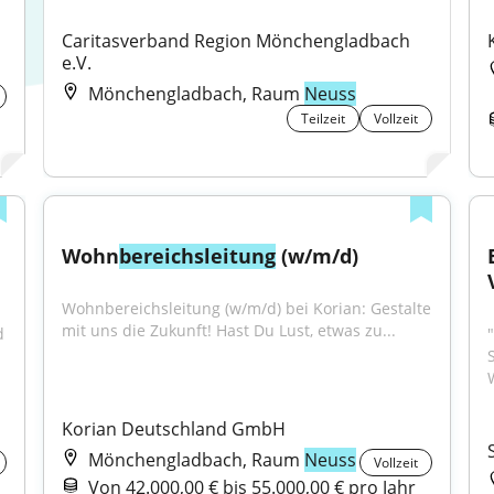
Caritasverband Region Mönchengladbach 
e.V.
Mönchengladbach, Raum
Neuss
Teilzeit
Vollzeit
Wohn
bereichsleitung
 (w/m/d)
Wohnbereichsleitung (w/m/d) bei Korian: Gestalte 
mit uns die Zukunft! Hast Du Lust, etwas zu...
 
"
Korian Deutschland GmbH
Mönchengladbach, Raum
Neuss
Vollzeit
Von 42.000,00 € bis 55.000,00 € pro Jahr