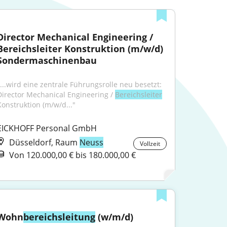
Director Mechanical Engineering / 
Bereichsleiter Konstruktion (m/w/d) 
Sondermaschinenbau
"...wird eine zentrale Führungsrolle neu besetzt: 
Director Mechanical Engineering / 
Bereichsleiter
Konstruktion (m/w/d..."
EICKHOFF Personal GmbH
Düsseldorf, Raum
Neuss
Vollzeit
Von 120.000,00 € bis 180.000,00 €
Wohn
bereichsleitung
 (w/m/d)