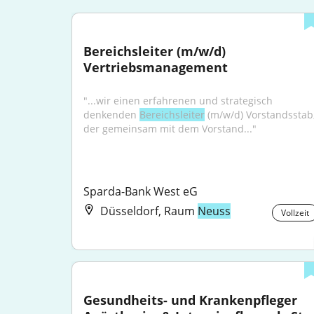
Bereichsleiter (m/w/d) 
Vertriebsmanagement
"...wir einen erfahrenen und strategisch 
denkenden 
Bereichsleiter
 (m/w/d) Vorstandsstab,
der gemeinsam mit dem Vorstand..."
Sparda-Bank West eG
Düsseldorf, Raum
Neuss
Vollzeit
Gesundheits- und Krankenpfleger 