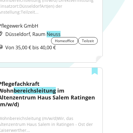
Wohnbereichsleitung (m/w/d) Direktvermittlung 
Einsatzort:DüsseldorfArt(en) der 
nstellung:Teilzeit...
Pflegewerk GmbH
Düsseldorf, Raum
Neuss
Homeoffice
Teilzeit
Von 35,00 € bis 40,00 €
Pflegefachkraft 
Wohn
bereichsleitung
 im 
Altenzentrum Haus Salem Ratingen 
(m/w/d)
Wohnbereichsleitung (m/w/d)Wir, das 
Altenzentrum Haus Salem in Ratingen - Ost der 
Kaiserwerther...