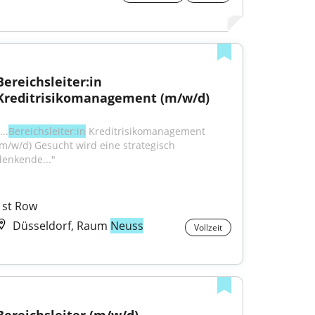
Bereichsleiter:in 
Kreditrisikomanagement (m/w/d)
...
Bereichsleiter:in
 Kreditrisikomanagement 
(m/w/d) Gesucht wird eine strategisch 
denkende..."
1st Row
Düsseldorf, Raum
Neuss
Vollzeit