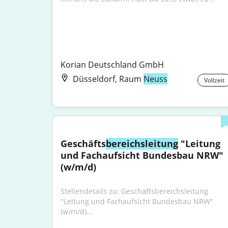
Korian Deutschland GmbH
Düsseldorf, Raum
Neuss
Vollzeit
Geschäfts
bereichsleitung
 "Leitung 
und Fachaufsicht Bundesbau NRW" 
(w/m/d)
Stellendetails zu: Geschäftsbereichsleitung 
"Leitung und Fachaufsicht Bundesbau NRW" 
(w/m/d)...