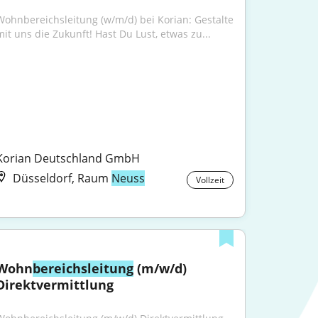
Wohnbereichsleitung (w/m/d) bei Korian: Gestalte 
mit uns die Zukunft! Hast Du Lust, etwas zu...
Korian Deutschland GmbH
Düsseldorf, Raum
Neuss
Vollzeit
Wohn
bereichsleitung
 (m/w/d) 
Direktvermittlung