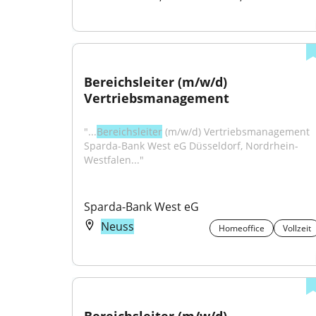
Bereichsleiter (m/w/d) 
Vertriebsmanagement
"...
Bereichsleiter
 (m/w/d) Vertriebsmanagement 
Sparda-Bank West eG Düsseldorf, Nordrhein-
Westfalen..."
Sparda-Bank West eG
Neuss
Homeoffice
Vollzeit