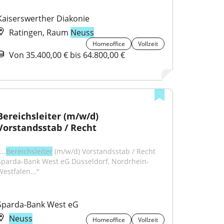
Kaiserswerther Diakonie
Ratingen, Raum
Neuss
Homeoffice
Vollzeit
Von 35.400,00 € bis 64.800,00 €
Bereichsleiter (m/w/d) 
Vorstandsstab / Recht
...
Bereichsleiter
 (m/w/d) Vorstandsstab / Recht 
Sparda-Bank West eG Düsseldorf, Nordrhein-
Westfalen..."
Sparda-Bank West eG
Neuss
Homeoffice
Vollzeit