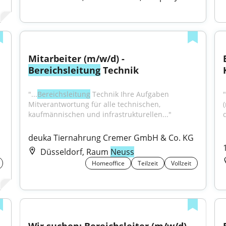
Mitarbeiter (m/w/d) - 
Bereichsleitung
 Technik
"...
Bereichsleitung
 Technik Ihre Aufgaben 
"
Mitverantwortung für alle technischen, 
kaufmännischen und infrastrukturellen..."
deuka Tiernahrung Cremer GmbH & Co. KG
Düsseldorf, Raum
Neuss
Homeoffice
Teilzeit
Vollzeit