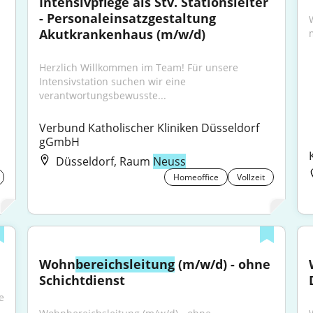
Intensivpflege als Stv. Stationsleiter 
- Personaleinsatzgestaltung 
Akutkrankenhaus (m/w/d)
Herzlich Willkommen im Team! Für unsere 
Intensivstation suchen wir eine 
verantwortungsbewusste...
Verbund Katholischer Kliniken Düsseldorf 
gGmbH
Düsseldorf, Raum
Neuss
Homeoffice
Vollzeit
Wohn
bereichsleitung
 (m/w/d) - ohne 
Schichtdienst
 