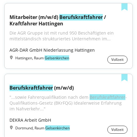
Mitarbeiter (m/w/d) 
Berufskraftfahrer
 / 
Kraftfahrer Hattingen
Die AGR Gruppe ist mit rund 950 Beschäftigten ein 
mittelständisch strukturiertes Unternehmen im...
AGR-DAR GmbH Niederlassung Hattingen
Hattingen, Raum
Gelsenkirchen
Vollzeit
Berufskraftfahrer
 (m/w/d)
"...sowie Fahrerqualifikation nach dem 
Berufskraftfahrer
-
Qualifikations-Gesetz (BKrFQG) Idealerweise Erfahrung 
im Nahverkehr..."
DEKRA Arbeit GmbH
Dortmund, Raum
Gelsenkirchen
Vollzeit