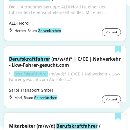
Die Unternehmensgruppe ALDI Nord ist einer der 
führenden Lebensmitteleinzelhändler. Mit einer...
ALDI Nord
Herten, Raum
Gelsenkirchen
Vollzeit
Berufskraftfahrer
 (m/w/d)* | C/CE | Nahverkehr 
- Lkw-Fahrer-gesucht.com
"...
Berufskraftfahrer
 (m/w/d)* | C/CE | Nahverkehr - Lkw-
Fahrer-gesucht.com Ab sofort..."
Sarpi Transport GmbH
Marl, Raum
Gelsenkirchen
Vollzeit
Mitarbeiter (m/w/d) 
Berufskraftfahrer
 / 