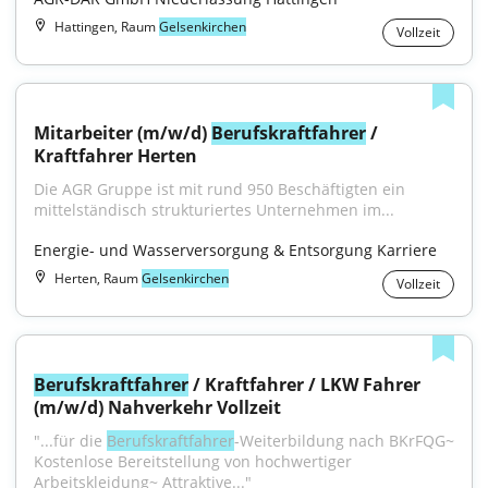
Hattingen, Raum
Gelsenkirchen
Vollzeit
Mitarbeiter (m/w/d) 
Berufskraftfahrer
 / 
Kraftfahrer Herten
Die AGR Gruppe ist mit rund 950 Beschäftigten ein 
mittelständisch strukturiertes Unternehmen im...
Energie- und Wasserversorgung & Entsorgung Karriere
Herten, Raum
Gelsenkirchen
Vollzeit
Berufskraftfahrer
 / Kraftfahrer / LKW Fahrer 
(m/w/d) Nahverkehr Vollzeit
"...für die 
Berufskraftfahrer
-Weiterbildung nach BKrFQG~ 
Kostenlose Bereitstellung von hochwertiger 
Arbeitskleidung~ Attraktive..."