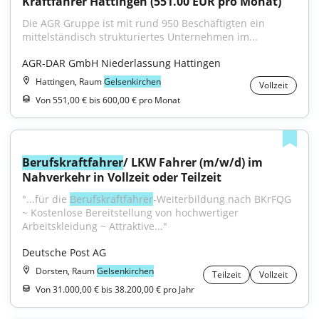
Kraftfahrer Hattingen (551.00 EUR pro Monat)
Die AGR Gruppe ist mit rund 950 Beschäftigten ein 
mittelständisch strukturiertes Unternehmen im...
AGR-DAR GmbH Niederlassung Hattingen
Hattingen, Raum
Gelsenkirchen
Vollzeit
Von 551,00 € bis 600,00 € pro Monat
Berufskraftfahrer
/ LKW Fahrer (m/w/d) im 
Nahverkehr in Vollzeit oder Teilzeit
"...für die 
Berufskraftfahrer
-Weiterbildung nach BKrFQG 
~ Kostenlose Bereitstellung von hochwertiger 
Arbeitskleidung ~ Attraktive..."
Deutsche Post AG
Dorsten, Raum
Gelsenkirchen
Teilzeit
Vollzeit
Von 31.000,00 € bis 38.200,00 € pro Jahr