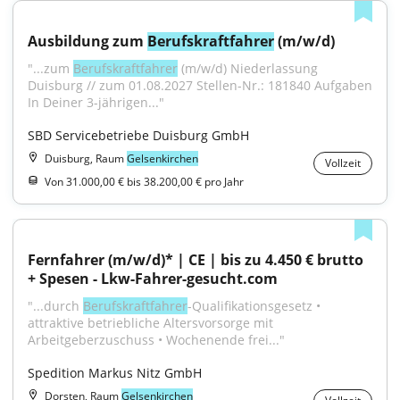
Ausbildung zum 
Berufskraftfahrer
 (m/w/d)
"...zum 
Berufskraftfahrer
 (m/w/d) Niederlassung 
Duisburg // zum 01.08.2027 Stellen-Nr.: 181840 Aufgaben 
In Deiner 3-jährigen..."
SBD Servicebetriebe Duisburg GmbH
Duisburg, Raum
Gelsenkirchen
Vollzeit
Von 31.000,00 € bis 38.200,00 € pro Jahr
Fernfahrer (m/w/d)* | CE | bis zu 4.450 € brutto 
+ Spesen - Lkw-Fahrer-gesucht.com
"...durch 
Berufskraftfahrer
-Qualifikationsgesetz • 
attraktive betriebliche Altersvorsorge mit 
Arbeitgeberzuschuss • Wochenende frei..."
Spedition Markus Nitz GmbH
Dorsten, Raum
Gelsenkirchen