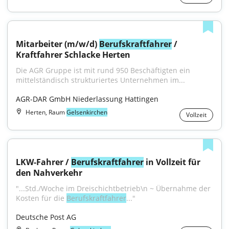
Mitarbeiter (m/w/d) 
Berufskraftfahrer
 / 
Kraftfahrer Schlacke Herten
Die AGR Gruppe ist mit rund 950 Beschäftigten ein 
mittelständisch strukturiertes Unternehmen im...
AGR-DAR GmbH Niederlassung Hattingen
Herten, Raum
Gelsenkirchen
Vollzeit
LKW-Fahrer / 
Berufskraftfahrer
 in Vollzeit für 
den Nahverkehr
"...Std./Woche im Dreischichtbetrieb\n ~ Übernahme der 
Kosten für die 
Berufskraftfahrer
..."
Deutsche Post AG