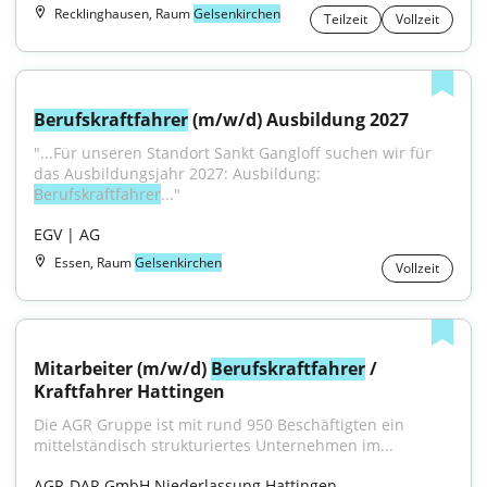
Recklinghausen, Raum
Gelsenkirchen
Teilzeit
Vollzeit
Berufskraftfahrer
 (m/w/d) Ausbildung 2027
"...Für unseren Standort Sankt Gangloff suchen wir für 
das Ausbildungsjahr 2027: Ausbildung: 
Berufskraftfahrer
..."
EGV | AG
Essen, Raum
Gelsenkirchen
Vollzeit
Mitarbeiter (m/w/d) 
Berufskraftfahrer
 / 
Kraftfahrer Hattingen
Die AGR Gruppe ist mit rund 950 Beschäftigten ein 
mittelständisch strukturiertes Unternehmen im...
AGR-DAR GmbH Niederlassung Hattingen