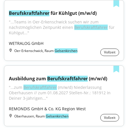
Berufskraftfahrer
 für Kühlgut (m/w/d)
"...Teams in Oer-Erkenschwick suchen wir zum 
nächstmöglichen Zeitpunkt einen 
Berufskraftfahrer
 für 
Kühlgut..."
WETRALOG GmbH
Oer-Erkenschwick, Raum
Gelsenkirchen
Vollzeit
Ausbildung zum 
Berufskraftfahrer
 (m/w/d)
"...zum 
Berufskraftfahrer
 (m/w/d) Niederlassung 
Oberhausen // zum 01.08.2027 Stellen-Nr.: 181912 In 
Deiner 3-jährigen..."
REMONDIS GmbH & Co. KG Region West
Oberhausen, Raum
Gelsenkirchen
Vollzeit