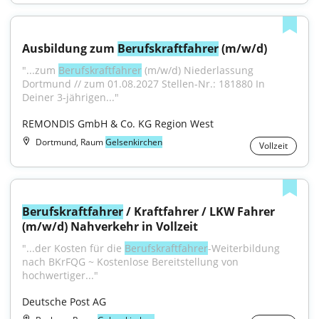
Ausbildung zum 
Berufskraftfahrer
 (m/w/d)
"...zum 
Berufskraftfahrer
 (m/w/d) Niederlassung 
Dortmund // zum 01.08.2027 Stellen-Nr.: 181880 In 
Deiner 3-jährigen..."
REMONDIS GmbH & Co. KG Region West
Dortmund, Raum
Gelsenkirchen
Vollzeit
Berufskraftfahrer
 / Kraftfahrer / LKW Fahrer 
(m/w/d) Nahverkehr in Vollzeit
"...der Kosten für die 
Berufskraftfahrer
-Weiterbildung 
nach BKrFQG ~ Kostenlose Bereitstellung von 
hochwertiger..."
Deutsche Post AG