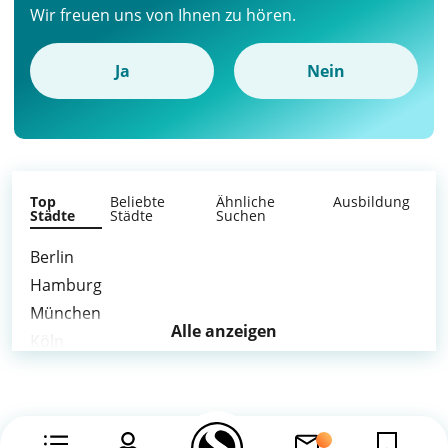
Wir freuen uns von Ihnen zu hören.
Ja
Nein
Top
Beliebte
Ähnliche
Ausbildung
Städte
Städte
Suchen
Berlin
Hamburg
München
Alle anzeigen
Köln
Frankfurt am Main
Stuttgart
Düsseldorf