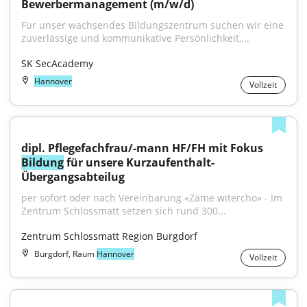
Bewerbermanagement (m/w/d)
Für unser wachsendes Bildungszentrum suchen wir eine 
zuverlässige und kommunikative Persönlichkeit,...
SK SecAcademy
Hannover
Vollzeit
dipl. Pflegefachfrau/-mann HF/FH mit Fokus 
Bildung
 für unsere Kurzaufenthalt- 
Übergangsabteilug
per sofort oder nach Vereinbarung «Zäme witercho» - Im 
Zentrum Schlossmatt setzen sich rund 300...
Zentrum Schlossmatt Region Burgdorf
Burgdorf, Raum
Hannover
Vollzeit