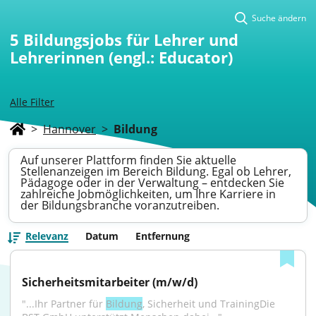
Suche ändern
5
Bildungsjobs für Lehrer und
Lehrerinnen (engl.: Educator)
Alle Filter
>
Hannover
>
Bildung
Auf unserer Plattform finden Sie aktuelle
Stellenanzeigen im Bereich Bildung. Egal ob Lehrer,
Pädagoge oder in der Verwaltung – entdecken Sie
zahlreiche Jobmöglichkeiten, um Ihre Karriere in
der Bildungsbranche voranzutreiben.
Relevanz
Datum
Entfernung
Sicherheitsmitarbeiter (m/w/d)
"...Ihr Partner für 
Bildung
, Sicherheit und TrainingDie 