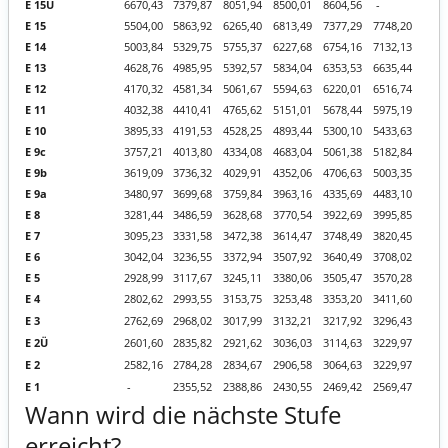
E 15Ü
6670,43
7379,87
8051,94
8500,01
8604,56
-
E 15
5504,00
5863,92
6265,40
6813,49
7377,29
7748,20
E 14
5003,84
5329,75
5755,37
6227,68
6754,16
7132,13
E 13
4628,76
4985,95
5392,57
5834,04
6353,53
6635,44
E 12
4170,32
4581,34
5061,67
5594,63
6220,01
6516,74
E 11
4032,38
4410,41
4765,62
5151,01
5678,44
5975,19
E 10
3895,33
4191,53
4528,25
4893,44
5300,10
5433,63
E 9c
3757,21
4013,80
4334,08
4683,04
5061,38
5182,84
E 9b
3619,09
3736,32
4029,91
4352,06
4706,63
5003,35
E 9a
3480,97
3699,68
3759,84
3963,16
4335,69
4483,10
E 8
3281,44
3486,59
3628,68
3770,54
3922,69
3995,85
E 7
3095,23
3331,58
3472,38
3614,47
3748,49
3820,45
E 6
3042,04
3236,55
3372,94
3507,92
3640,49
3708,02
E 5
2928,99
3117,67
3245,11
3380,06
3505,47
3570,28
E 4
2802,62
2993,55
3153,75
3253,48
3353,20
3411,60
E 3
2762,69
2968,02
3017,99
3132,21
3217,92
3296,43
E 2Ü
2601,60
2835,82
2921,62
3036,03
3114,63
3229,97
E 2
2582,16
2784,28
2834,67
2906,58
3064,63
3229,97
E 1
-
2355,52
2388,86
2430,55
2469,42
2569,47
Wann wird die nächste Stufe
erreicht?