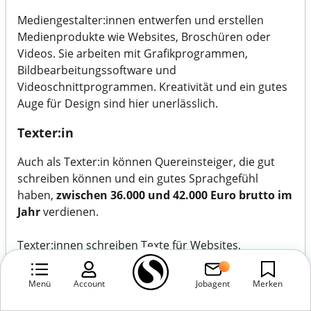
Mediengestalter:innen entwerfen und erstellen
Medienprodukte wie Websites, Broschüren oder
Videos. Sie arbeiten mit Grafikprogrammen,
Bildbearbeitungssoftware und
Videoschnittprogrammen. Kreativität und ein gutes
Auge für Design sind hier unerlässlich.
Texter:in
Auch als Texter:in können Quereinsteiger, die gut
schreiben können und ein gutes Sprachgefühl
haben,
zwischen 36.000 und 42.000 Euro brutto im
Jahr
verdienen.
Texter:innen schreiben Texte für Websites,
Werbekampagnen, Social Media oder andere
Zwecke. Sie müssen die Zielgruppe im Blick haben
Menü
Account
Jobagent
Merken
und Inhalte suchmaschinenoptimiert aufbereiten