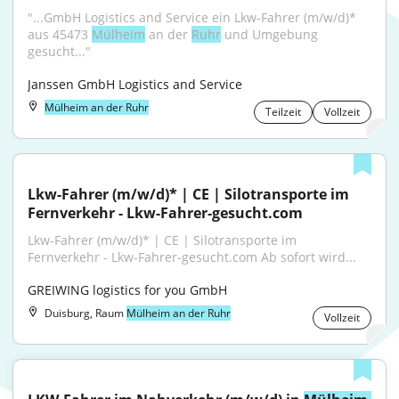
"...GmbH Logistics and Service ein Lkw-Fahrer (m/w/d)* 
aus 45473 
Mülheim
 an der 
Ruhr
 und Umgebung 
gesucht..."
Janssen GmbH Logistics and Service
Mülheim an der Ruhr
Teilzeit
Vollzeit
Lkw-Fahrer (m/w/d)* | CE | Silotransporte im 
Fernverkehr - Lkw-Fahrer-gesucht.com
Lkw-Fahrer (m/w/d)* | CE | Silotransporte im 
Fernverkehr - Lkw-Fahrer-gesucht.com Ab sofort wird...
GREIWING logistics for you GmbH
Duisburg, Raum
Mülheim an der Ruhr
Vollzeit