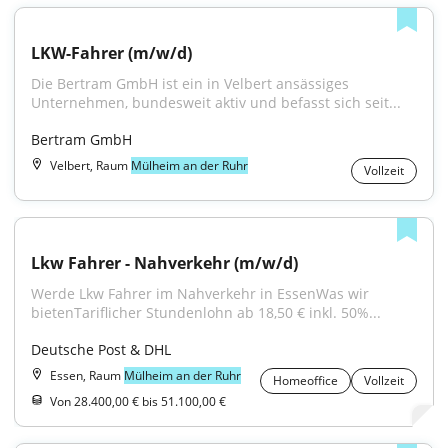
LKW-Fahrer (m/w/d)
Die Bertram GmbH ist ein in Velbert ansässiges 
Unternehmen, bundesweit aktiv und befasst sich seit...
Bertram GmbH
Velbert, Raum
Mülheim an der Ruhr
Vollzeit
Lkw Fahrer - Nahverkehr (m/w/d)
Werde Lkw Fahrer im Nahverkehr in EssenWas wir 
bietenTariflicher Stundenlohn ab 18,50 € inkl. 50%...
Deutsche Post & DHL
Essen, Raum
Mülheim an der Ruhr
Homeoffice
Vollzeit
Von 28.400,00 € bis 51.100,00 €