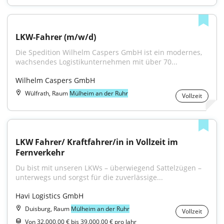
LKW-Fahrer (m/w/d)
Die Spedition Wilhelm Caspers GmbH ist ein modernes, 
wachsendes Logistikunternehmen mit über 70...
Wilhelm Caspers GmbH
Wülfrath, Raum
Mülheim an der Ruhr
Vollzeit
LKW Fahrer/ Kraftfahrer/in in Vollzeit im 
Fernverkehr
Du bist mit unseren LKWs – überwiegend Sattelzügen – 
unterwegs und sorgst für die zuverlässige...
Havi Logistics GmbH
Duisburg, Raum
Mülheim an der Ruhr
Vollzeit
Von 32.000,00 € bis 39.000,00 € pro Jahr