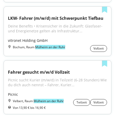
LKW- Fahrer (m/w/d) mit Schwerpunkt Tiefbau
Deine Benefits • Krisensicher in die Zukunft: Glasfaser- 
und Energienetze gelten als Infrastruktur...
vitronet Holding GmbH
Bochum, Raum
Mülheim an der Ruhr
Vollzeit
Fahrer gesucht m/w/d Vollzeit
Picnic sucht Kurier (m/w/d) in Teilzeit! (6-28 Stunden) Wie 
du dich auch nennst – Fahrer, Kurier...
Picnic
Velbert, Raum
Mülheim an der Ruhr
Teilzeit
Vollzeit
Von 13,90 € bis 16,90 €