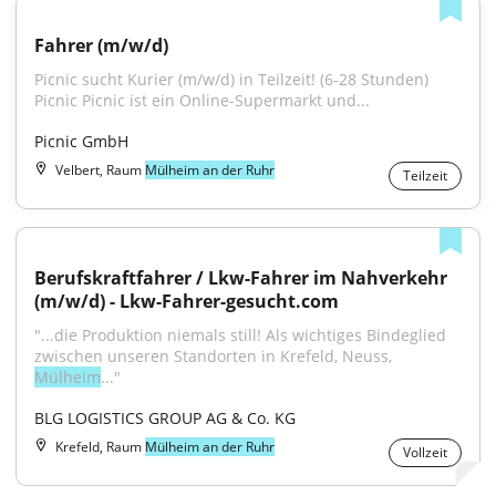
Fahrer (m/w/d)
Picnic sucht Kurier (m/w/d) in Teilzeit! (6-28 Stunden) 
Picnic Picnic ist ein Online-Supermarkt und...
Picnic GmbH
Velbert, Raum
Mülheim an der Ruhr
Teilzeit
Berufskraftfahrer / Lkw-Fahrer im Nahverkehr 
(m/w/d) - Lkw-Fahrer-gesucht.com
"...die Produktion niemals still! Als wichtiges Bindeglied 
zwischen unseren Standorten in Krefeld, Neuss, 
Mülheim
..."
BLG LOGISTICS GROUP AG & Co. KG
Krefeld, Raum
Mülheim an der Ruhr
Vollzeit