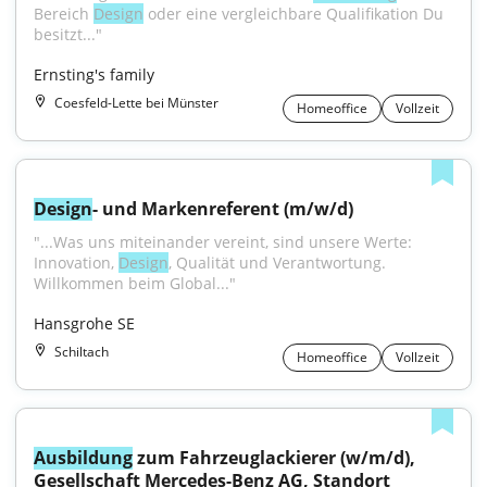
Bereich 
Design
 oder eine vergleichbare Qualifikation Du 
besitzt..."
Ernsting's family
Coesfeld-Lette bei Münster
Homeoffice
Vollzeit
Design
- und Markenreferent (m/w/d)
"...Was uns miteinander vereint, sind unsere Werte: 
Innovation, 
Design
, Qualität und Verantwortung. 
Willkommen beim Global..."
Hansgrohe SE
Schiltach
Homeoffice
Vollzeit
Ausbildung
 zum Fahrzeuglackierer (w/m/d), 
Gesellschaft Mercedes-Benz AG, Standort 