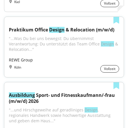
Kiel
Vollzeit
Praktikum Office 
Design
 & Relocation (m/w/d)
"...Was Du bei uns bewegst: Du übernimmst 
Verantwortung: Du unterstützt das Team Office 
Design
 & 
Relocation..."
REWE Group
Köln
Vollzeit
Ausbildung
 Sport- und Fitnesskaufmann/-frau 
(m/w/d) 2026
"...und Hirschgeweihe auf geradliniges 
Design
, 
regionales Handwerk sowie hochwertige Ausstattung 
und geben dem Haus..."