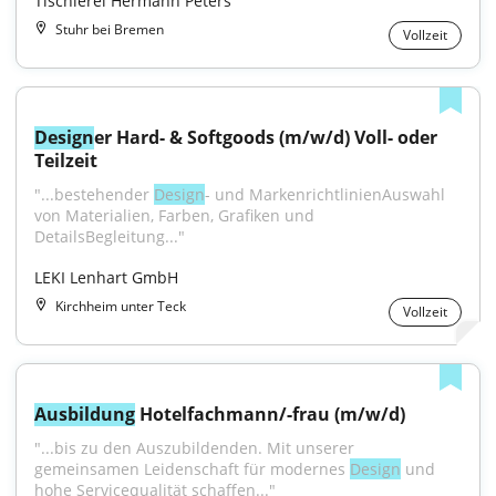
Tischlerei Hermann Peters
Stuhr bei Bremen
Vollzeit
Design
er Hard- & Softgoods (m/w/d) Voll- oder 
Teilzeit
"...bestehender 
Design
- und MarkenrichtlinienAuswahl 
von Materialien, Farben, Grafiken und 
DetailsBegleitung..."
LEKI Lenhart GmbH
Kirchheim unter Teck
Vollzeit
Ausbildung
 Hotelfachmann/-frau (m/w/d)
"...bis zu den Auszubildenden. Mit unserer 
gemeinsamen Leidenschaft für modernes 
Design
 und 
hohe Servicequalität schaffen..."