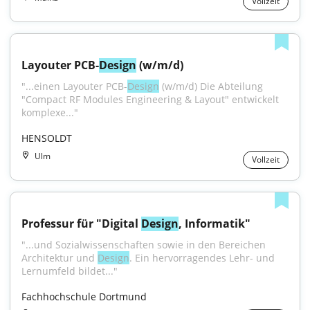
Vollzeit
Layouter PCB-
Design
 (w/m/d)
"...einen Layouter PCB-
Design
 (w/m/d) Die Abteilung 
"Compact RF Modules Engineering & Layout" entwickelt 
komplexe..."
HENSOLDT
Ulm
Vollzeit
Professur für "Digital 
Design
, Informatik"
"...und Sozialwissenschaften sowie in den Bereichen 
Architektur und 
Design
. Ein hervorragendes Lehr- und 
Lernumfeld bildet..."
Fachhochschule Dortmund