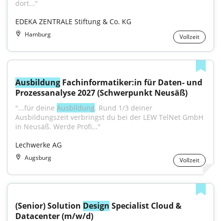
dort..."
EDEKA ZENTRALE Stiftung & Co. KG
Hamburg
Vollzeit
Ausbildung
 Fachinformatiker:in für Daten- und 
Prozessanalyse 2027 (Schwerpunkt Neusäß)
"...für deine 
Ausbildung
. Rund 1/3 deiner 
Ausbildungszeit verbringst du bei der LEW TelNet GmbH 
in Neusäß. Werde Profi..."
Lechwerke AG
Augsburg
Vollzeit
(Senior) Solution 
Design
 Specialist Cloud & 
Datacenter (m/w/d)