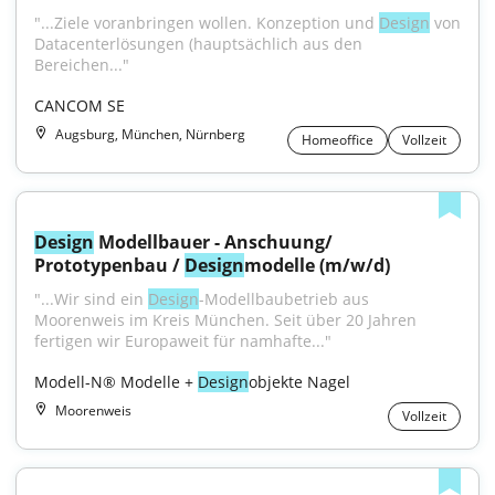
"...Ziele voranbringen wollen. Konzeption und 
Design
 von 
Datacenterlösungen (hauptsächlich aus den 
Bereichen..."
CANCOM SE
Augsburg, München, Nürnberg
Homeoffice
Vollzeit
Design
 Modellbauer - Anschuung/ 
Prototypenbau / 
Design
modelle (m/w/d)
"...Wir sind ein 
Design
-Modellbaubetrieb aus 
Moorenweis im Kreis München. Seit über 20 Jahren 
fertigen wir Europaweit für namhafte..."
Modell-N® Modelle + 
Design
objekte Nagel
Moorenweis
Vollzeit