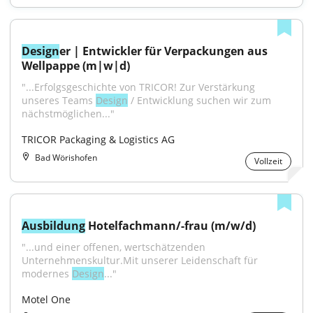
Design
er | Entwickler für Verpackungen aus 
Wellpappe (m|w|d)
"...Erfolgsgeschichte von TRICOR! Zur Verstärkung 
unseres Teams 
Design
 / Entwicklung suchen wir zum 
nächstmöglichen..."
TRICOR Packaging & Logistics AG
Bad Wörishofen
Vollzeit
Ausbildung
 Hotelfachmann/-frau (m/w/d)
"...und einer offenen, wertschätzenden 
Unternehmenskultur.Mit unserer Leidenschaft für 
modernes 
Design
..."
Motel One