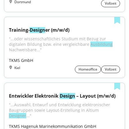
Dortmund
Vollzeit
Training-
Design
er (m/w/d)
"...oder wissenschaftliches Studium mit Bezug zur 
digitalen Bildung bzw. eine vergleichbare 
Ausbildung
Nachweisbare..."
TKMS GmbH
Kiel
Homeoffice
Vollzeit
Entwickler Elektronik 
Design
 – Layout (m/w/d)
"...Auswahl, Entwurf und Entwicklung elektronischer 
Baugruppen sowie Layout-Erstellung in Altium 
Designer
..."
TKMS Hagenuk Marinekommunikation GmbH