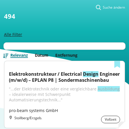
Suche ändern
494
Alle Filter
Relevanz
Datum
Entfernung
Elektrokonstrukteur / Electrical 
Design
 Engineer 
(m/w/d) – EPLAN P8 | Sondermaschinenbau
"...der Elektrotechnik oder eine vergleichbare 
Ausbildung
– idealerweise mit Schwerpunkt 
Automatisierungstechnik..."
pro-beam systems GmbH
Stollberg/Erzgeb.
Vollzeit