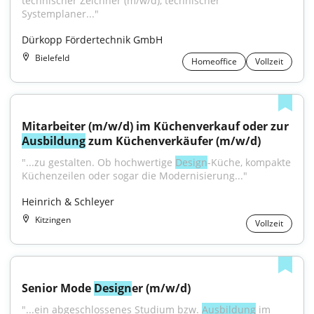
technischer Zeichner (m/w/d), technischer 
Systemplaner..."
Dürkopp Fördertechnik GmbH
Bielefeld
Homeoffice
Vollzeit
Mitarbeiter (m/w/d) im Küchenverkauf oder zur 
Ausbildung
 zum Küchenverkäufer (m/w/d)
"...zu gestalten. Ob hochwertige 
Design
-Küche, kompakte 
Küchenzeilen oder sogar die Modernisierung..."
Heinrich & Schleyer
Kitzingen
Vollzeit
Senior Mode 
Design
er (m/w/d)
"...ein abgeschlossenes Studium bzw. 
Ausbildung
 im 