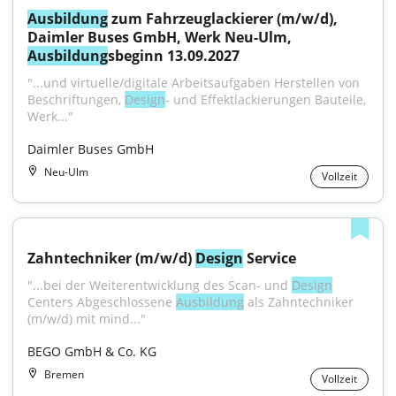
Ausbildung
 zum Fahrzeuglackierer (m/w/d), 
Daimler Buses GmbH, Werk Neu-Ulm, 
Ausbildung
sbeginn 13.09.2027
"...und virtuelle/digitale Arbeitsaufgaben Herstellen von 
Beschriftungen, 
Design
- und Effektlackierungen Bauteile, 
Werk..."
Daimler Buses GmbH
Neu-Ulm
Vollzeit
Zahntechniker (m/w/d) 
Design
 Service
"...bei der Weiterentwicklung des Scan- und 
Design
Centers Abgeschlossene 
Ausbildung
 als Zahntechniker 
(m/w/d) mit mind..."
BEGO GmbH & Co. KG
Bremen
Vollzeit