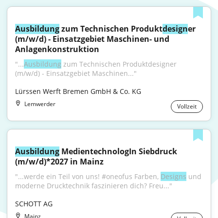
Ausbildung
 zum Technischen Produkt
design
er 
(m/w/d) - Einsatzgebiet Maschinen- und 
Anlagenkonstruktion
"...
Ausbildung
 zum Technischen Produktdesigner 
(m/w/d) - Einsatzgebiet Maschinen..."
Lürssen Werft Bremen GmbH & Co. KG
Lemwerder
Vollzeit
Ausbildung
 MedientechnologIn Siebdruck 
(m/w/d)*2027 in Mainz
"...werde ein Teil von uns! #oneofus Farben, 
Designs
 und 
moderne Drucktechnik faszinieren dich? Freu..."
SCHOTT AG
Mainz