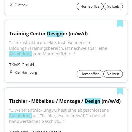
Flintbek
Homeoffice
Vollzeit
Training Center 
Design
er (m/w/d)
"...Infrastrukturprojekte, insbesondere im 
Bildungs-/Trainingsbereich, ist nachweisbar; eine 
Ausbildung
 zum Marineoffizier..."
TKMS GmbH
Kiel,Hamburg
Homeoffice
Vollzeit
Tischler - Möbelbau / Montage / 
Design
 (m/w/d)
"...WeiterentwicklungDu hast eine abgeschlossene 
Ausbildung
 als Tischlergeselle (m/w/d)Du besitzt 
handwerkliches Geschick..."