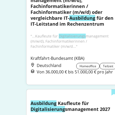
management (m/w/d), 
Fachinformatikerinnen / 
Fachinformatiker (m/w/d) oder 
vergleichbare IT-
Ausbildung
 für den 
IT-Leitstand im Rechenzentrum
"...Kaufleute für 
Digitalisierungs
­management 
(m/w/d), Fachinformatikerinnen / 
Fachinformatiker (m/w/d..."
Kraftfahrt-Bundesamt (KBA)
Deutschland
Homeoffice
Teilzeit
Von 36.000,00 € bis 51.000,00 € pro Jahr
Ausbildung
 Kaufleute für 
Digitalisierung
smanagement 2027