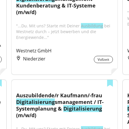
Kundenberatung & IT-Systeme 
(m/w/d)
"...Du. Mit uns? Starte mit Deiner 
Ausbildung
 bei 
Westnetz durch – jetzt bewerben und die 
Energiewende..."
 
Westnetz GmbH
Niederzier
Vollzeit
Auszubildende/r Kaufmann/-frau 
 
Digitalisierung
smanagement / IT-
Systemplanung & 
Digitalisierung
(m/w/d)
"...Du. Mit uns? Starte mit Deiner 
Ausbildung
 bei 