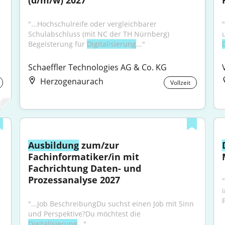
(d/m/w) 2027
"...Hochschulreife oder vergleichbarer 
Schulabschluss (mit NC der TH Nürnberg) 
Begeisterung für 
Digitalisierung
..."
Schaeffler Technologies AG & Co. KG
Herzogenaurach
Vollzeit
Ausbildung
 zum/zur 
Fachinformatiker/in mit 
Fachrichtung Daten- und 
Prozessanalyse 2027
i
P
"...Job BeschreibungDu suchst einen Job mit Sinn 
und Perspektive?Du möchtest die 
Digitalisierung
..."