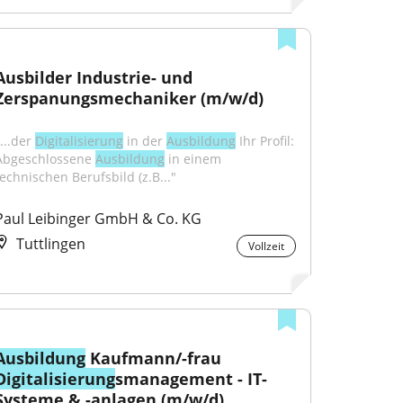
Ausbilder Industrie- und 
Zerspanungsmechaniker (m/w/d)
...der 
Digitalisierung
 in der 
Ausbildung
 Ihr Profil: 
Abgeschlossene 
Ausbildung
 in einem 
technischen Berufsbild (z.B..."
Paul Leibinger GmbH & Co. KG
Tuttlingen
Vollzeit
Ausbildung
 Kaufmann/-frau 
Digitalisierung
smanagement - IT-
Systeme & -anlagen (m/w/d)