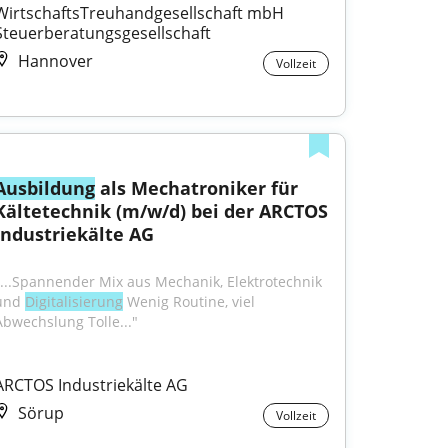
WirtschaftsTreuhandgesellschaft mbH 
Steuerberatungsgesellschaft
Hannover
Vollzeit
Ausbildung
 als Mechatroniker für 
Kältetechnik (m/w/d) bei der ARCTOS 
Industriekälte AG
"...Spannender Mix aus Mechanik, Elektrotechnik 
und 
Digitalisierung
 Wenig Routine, viel 
Abwechslung Tolle..."
ARCTOS Industriekälte AG
Sörup
Vollzeit