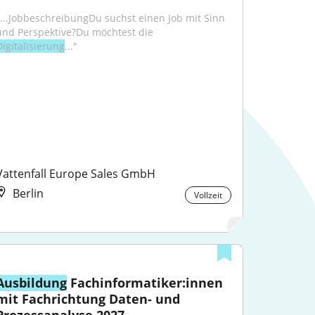
"...JobbeschreibungDu suchst einen Job mit Sinn 
und Perspektive?Du möchtest die 
Digitalisierung
..."
Vattenfall Europe Sales GmbH
Berlin
Vollzeit
Ausbildung
 Fachinformatiker:innen 
mit Fachrichtung Daten- und 