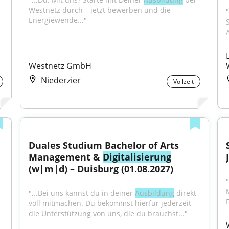
Westnetz durch – jetzt bewerben und die 
"
Energiewende..."
Westnetz GmbH
Niederzier
Vollzeit
Duales Studium Bachelor of Arts 
Management & 
Digitalisierung
(w|m|d) – Duisburg (01.08.2027)
"...Bei uns kannst du in deiner 
Ausbildung
 direkt 
voll mitmachen. Du bekommst hierfür jederzeit 
die Unterstützung von uns, die du brauchst..."