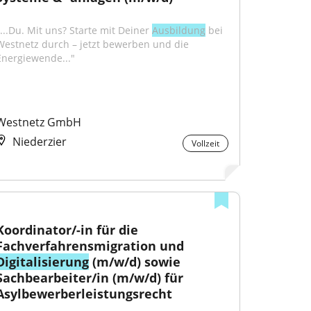
"...Du. Mit uns? Starte mit Deiner 
Ausbildung
 bei 
Westnetz durch – jetzt bewerben und die 
Energiewende..."
Westnetz GmbH
Niederzier
Vollzeit
Koordinator/-in für die 
Fachverfahrensmigration und 
Digitalisierung
 (m/w/d) sowie 
Sachbearbeiter/in (m/w/d) für 
Asylbewerberleistungsrecht