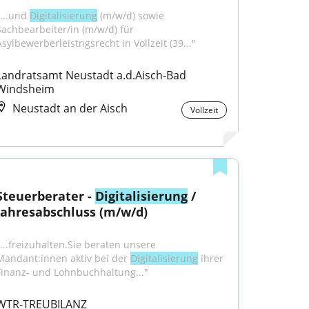
...und 
Digitalisierung
 (m/w/d) sowie 
Sachbearbeiter/in (m/w/d) für 
Asylbewerberleistngsrecht in Vollzeit (39..."
Landratsamt Neustadt a.d.Aisch-Bad 
Windsheim
Neustadt an der Aisch
Vollzeit
Steuerberater - 
Digitalisierung
 / 
Jahresabschluss (m/w/d)
"...freizuhalten.Sie beraten unsere 
Mandant:innen aktiv bei der 
Digitalisierung
 ihrer 
Finanz- und Lohnbuchhaltung..."
WTR-TREUBILANZ 