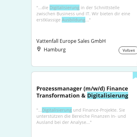
"...die 
Digitalisierung
 in der Schnittstelle 
zwischen Business und IT. Wir bieten dir eine 
erstklassige 
Ausbildung
..."
Vattenfall Europe Sales GmbH
Hamburg
Vollzeit
Prozessmanager (m/w/d) Finance 
Transformation & 
Digitalisierung
"...
Digitalisierung
 und Finance-Projekte. Sie 
unterstützen die Bereiche Finanzen In- und 
Ausland bei der Analyse..."