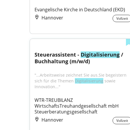
Evangelische Kirche in Deutschland (EKD)
Hannover
Vollzeit
Steuerassistent - 
Digitalisierung
 / 
Buchhaltung (m/w/d)
"...Arbeitsweise zeichnet Sie aus.Sie begeistern 
sich für die Themen 
Digitalisierung
 sowie 
Innovation..."
WTR-TREUBILANZ 
WirtschaftsTreuhandgesellschaft mbH 
Steuerberatungsgesellschaft
Hannover
Vollzeit