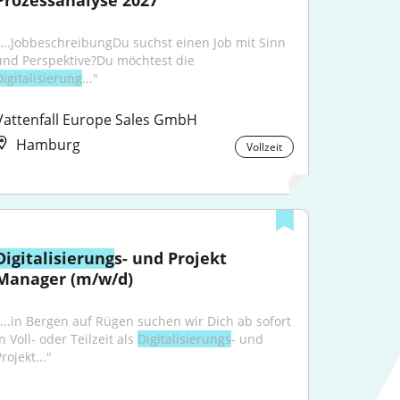
Prozessanalyse 2027
"...JobbeschreibungDu suchst einen Job mit Sinn 
und Perspektive?Du möchtest die 
Digitalisierung
..."
Vattenfall Europe Sales GmbH
Hamburg
Vollzeit
Digitalisierung
s- und Projekt 
Manager (m/w/d)
"...in Bergen auf Rügen suchen wir Dich ab sofort 
n Voll- oder Teilzeit als 
Digitalisierungs
- und 
rojekt..."