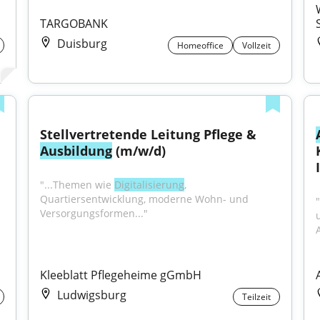
TARGOBANK
Duisburg
Homeoffice
Vollzeit
Stellvertretende Leitung Pflege & 
Ausbildung
 (m/w/d)
"...Themen wie 
Digitalisierung
, 
Quartiersentwicklung, moderne Wohn- und 
Versorgungsformen..."
Kleeblatt Pflegeheime gGmbH
Ludwigsburg
Teilzeit