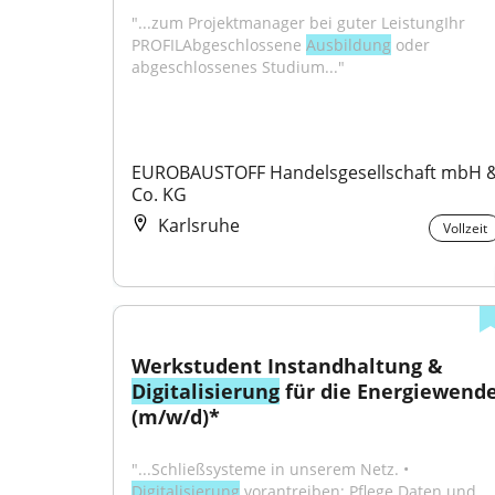
"...zum Projektmanager bei guter LeistungIhr 
PROFILAbgeschlossene 
Ausbildung
 oder 
abgeschlossenes Studium..."
EUROBAUSTOFF Handelsgesellschaft mbH &
Co. KG
Karlsruhe
Vollzeit
Werkstudent Instandhaltung & 
Digitalisierung
 für die Energiewende
(m/w/d)*
"...Schließsysteme in unserem Netz. • 
Digitalisierung
 vorantreiben: Pflege Daten und 