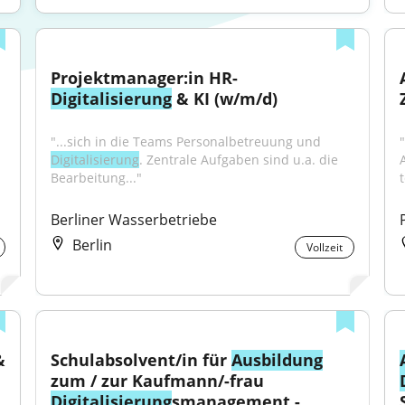
Projektmanager:in HR-
Digitalisierung
 & KI (w/m/d)
"...sich in die Teams Personalbetreuung und 
"
Digitalisierung
. Zentrale Aufgaben sind u.a. die 
Bearbeitung..."
Berliner Wasserbetriebe
Berlin
Vollzeit
Junior Projektmanager (m/w/d) EDI & 
Schulabsolvent/in für 
Ausbildung
zum / zur Kaufmann/-frau 
Digitalisierung
smanagement - 