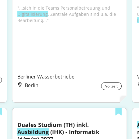
"...sich in die Teams Personalbetreuung und 
Digitalisierung
. Zentrale Aufgaben sind u.a. die 
Bearbeitung..."
Berliner Wasserbetriebe
Berlin
Vollzeit
Duales Studium (TH) inkl. 
Ausbildung
 (IHK) - Informatik 