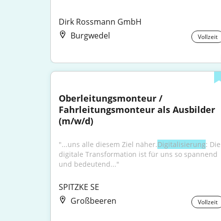
Dirk Rossmann GmbH
Burgwedel
Vollzeit
Oberleitungsmonteur / 
Fahrleitungsmonteur als Ausbilder 
(m/w/d)
"...uns alle diesem Ziel näher.
Digitalisierung
: Die 
digitale Transformation ist für uns so spannend 
und bedeutend..."
SPITZKE SE
Großbeeren
Vollzeit