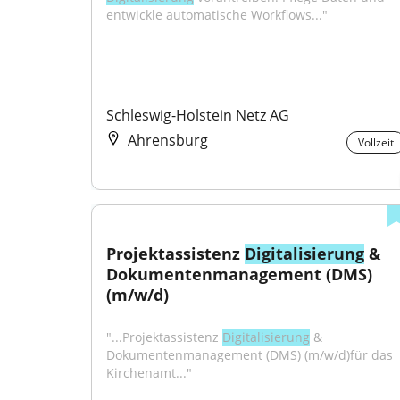
entwickle automatische Workflows..."
Schleswig-Holstein Netz AG
Ahrensburg
Vollzeit
Projektassistenz 
Digitalisierung
 & 
Dokumentenmanagement (DMS) 
(m/w/d)
"...Projektassistenz 
Digitalisierung
 & 
Dokumentenmanagement (DMS) (m/w/d)für das 
Kirchenamt..."