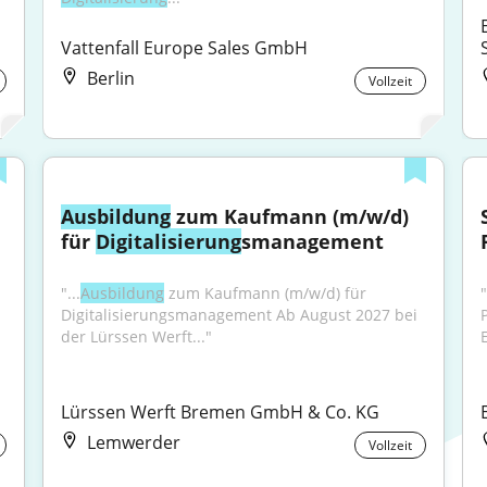
Vattenfall Europe Sales GmbH
Berlin
Vollzeit
Ausbildung
 zum Kaufmann (m/w/d) 
für 
Digitalisierung
smanagement
"...
Ausbildung
 zum Kaufmann (m/w/d) für 
"
Digitalisierungsmanagement Ab August 2027 bei 
P
der Lürssen Werft..."
Lürssen Werft Bremen GmbH & Co. KG
Lemwerder
Vollzeit