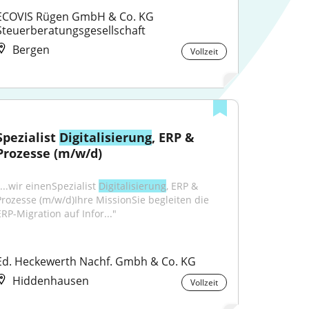
ECOVIS Rügen GmbH & Co. KG 
Steuerberatungsgesellschaft
Bergen
Vollzeit
Spezialist 
Digitalisierung
, ERP & 
Prozesse (m/w/d)
...wir einenSpezialist 
Digitalisierung
, ERP & 
rozesse (m⁠/⁠w⁠/⁠d)Ihre MissionSie begleiten die 
ERP-Migration auf Infor..."
Ed. Heckewerth Nachf. Gmbh & Co. KG
Hiddenhausen
Vollzeit