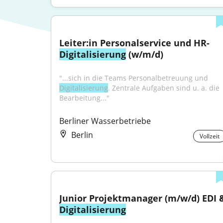
Leiter:in Personalservice und HR-
Digitalisierung
 (w/m/d)
"...sich in die Teams Personalbetreuung und 
Digitalisierung
. Zentrale Aufgaben sind u. a. die 
Bearbeitung..."
Berliner Wasserbetriebe
Berlin
Vollzeit
Digitalisierung