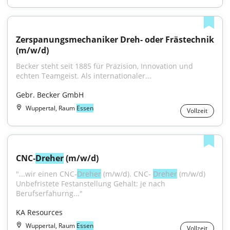
Zerspanungsmechaniker Dreh- oder Frästechnik 
(m/w/d)
Becker steht seit 1885 für Präzision, Innovation und 
echten Teamgeist. Als internationaler...
Gebr. Becker GmbH
Wuppertal, Raum
Essen
Vollzeit
CNC‑
Dreher
 (m/w/d)
"...wir einen CNC‑
Dreher
 (m/w/d). CNC- 
Dreher
 (m/w/d) 
Unbefristete Festanstellung Gehalt: je nach 
Berufserfahurng..."
KA Resources
Wuppertal, Raum
Essen
Vollzeit