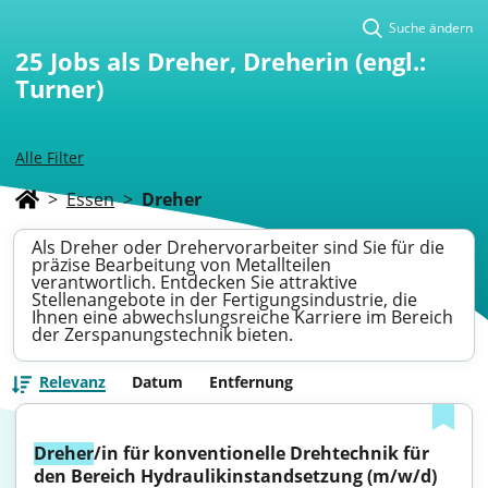
Suche ändern
25
Jobs als Dreher, Dreherin (engl.:
Turner)
Alle Filter
>
Essen
>
Dreher
Als Dreher oder Drehervorarbeiter sind Sie für die
präzise Bearbeitung von Metallteilen
verantwortlich. Entdecken Sie attraktive
Stellenangebote in der Fertigungsindustrie, die
Ihnen eine abwechslungsreiche Karriere im Bereich
der Zerspanungstechnik bieten.
Relevanz
Datum
Entfernung
Dreher
/in für konventionelle Drehtechnik für 
den Bereich Hydraulikinstandsetzung (m/w/d)