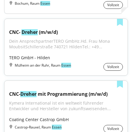
Bochum, Raum
Essen
Vollzeit
CNC- 
Dreher
 (m/w/d)
Dein AnsprechpartnerTERO GmbHz.Hd. Frau Mona 
MoubsitSchillerstraße 740721 HildenTel.: +49...
TERO GmbH - Hilden
Mülheim an der Ruhr, Raum
Essen
Vollzeit
CNC-
Dreher
 mit Programmierung (m/w/d)
Kymera International ist ein weltweit führender 
Entwickler und Hersteller von zukunftsweisenden...
Coating Center Castrop GmbH
Castrop-Rauxel, Raum
Essen
Vollzeit