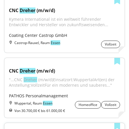
CNC 
Dreher
 (m/w/d)
Kymera International ist ein weltweit führender 
Entwickler und Hersteller von zukunftsweisenden...
Coating Center Castrop GmbH
Castrop-Rauxel, Raum
Essen
Vollzeit
CNC 
Dreher
 (m/w/d)
"...CNC 
Dreher
 (m/w/d)Einsatzort:WuppertalArt(en) der 
Anstellung:VollzeitFür ein modernes und sauberes..."
PATHOS Personalmanagement
Wuppertal, Raum
Essen
Homeoffice
Vollzeit
Von 30.700,00 € bis 61.000,00 €