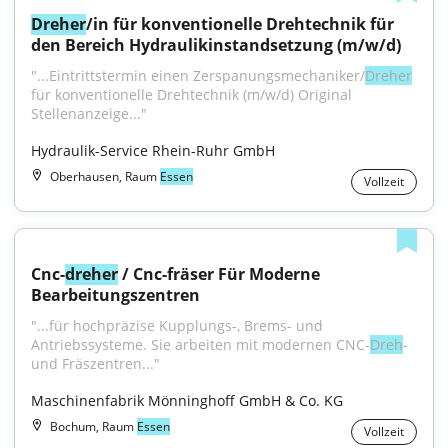
Dreher
/in für konventionelle Drehtechnik für 
den Bereich Hydraulikinstandsetzung (m/w/d)
"...Eintrittstermin einen Zerspanungsmechaniker/
Dreher
für konventionelle Drehtechnik (m/w/d) Original 
Stellenanzeige..."
Hydraulik-Service Rhein-Ruhr GmbH
Oberhausen, Raum
Essen
Vollzeit
Cnc-
dreher
 / Cnc-fräser Für Moderne 
Bearbeitungszentren
"...für hochpräzise Kupplungs-, Brems- und 
Antriebssysteme. Sie arbeiten mit modernen CNC-
Dreh
- 
und Fräszentren..."
Maschinenfabrik Mönninghoff GmbH & Co. KG
Bochum, Raum
Essen
Vollzeit