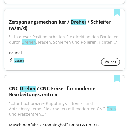
Zerspanungsmechaniker / 
Dreher
 / Schleifer 
(w/m/d)
"...In dieser Position arbeiten Sie direkt an den Bauteilen 
durch 
Drehen
, Fräsen, Schleifen und Polieren, richten..."
Brunel
Essen
Vollzeit
CNC-
Dreher
 / CNC-Fräser für moderne 
Bearbeitungszentren
"...für hochpräzise Kupplungs-, Brems- und 
Antriebssysteme. Sie arbeiten mit modernen CNC-
Dreh
- 
und Fräszentren..."
Maschinenfabrik Mönninghoff GmbH & Co. KG