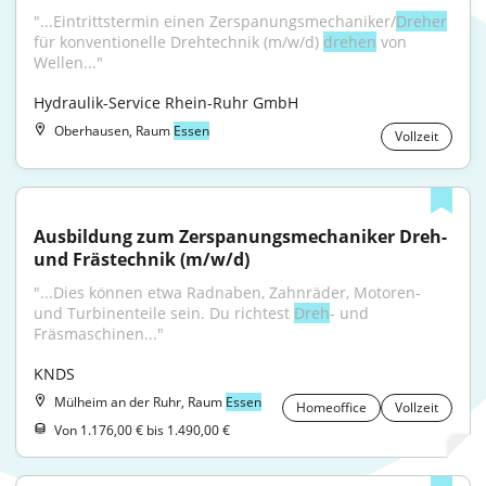
"...Eintrittstermin einen Zerspanungsmechaniker/
Dreher
für konventionelle Drehtechnik (m/w/d) 
drehen
 von 
Wellen..."
Hydraulik-Service Rhein-Ruhr GmbH
Oberhausen, Raum
Essen
Vollzeit
Ausbildung zum Zerspanungsmechaniker Dreh- 
und Frästechnik (m/w/d)
"...Dies können etwa Radnaben, Zahnräder, Motoren- 
und Turbinenteile sein. Du richtest 
Dreh
- und 
Fräsmaschinen..."
KNDS
Mülheim an der Ruhr, Raum
Essen
Homeoffice
Vollzeit
Von 1.176,00 € bis 1.490,00 €