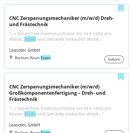
CNC Zerspanungsmechaniker (m/w/d) Dreh- 
und Frästechnik
"...• Steuerfreie Essenszuschüsse bis 54 € netto pro 
Monat: 
Essen
 und Getränke einkaufen (Kiosk..."
Leasotec GmbH
Bochum, Raum
Essen
Vollzeit
CNC Zerspanungsmechaniker (m/w/d) 
Großkomponentenfertigung – Dreh- und 
Frästechnik
"...• Steuerfreie Essenszuschüsse bis 54 € netto pro 
Monat: 
Essen
 und Getränke einkaufen (Kiosk..."
Leasotec GmbH
Bochum, Raum
Essen