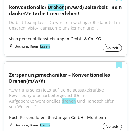
konventioneller 
Dreher
 (m/w/d) Zeitarbeit - nein 
danke?Zeitarbeit neu erleben!
Du bist Teamplayer:Du wirst ein wichtiger Bestandteil in 
unserem visio-Team!Lerne uns kennen und...
visio personaldienstleistungen GmbH & Co. KG
Bochum, Raum
Essen
Vollzeit
Zerspanungsmechaniker – Konventionelles 
Drehen(m/w/d)
"...wir uns schon jetzt auf Deine aussagekräftige 
Bewerbung.#facharbeitergesuchtDeine 
Aufgaben:Konventionelles 
drehen
 und Handschleifen 
von Wellen..."
Koch Personaldienstleistungen GmbH - Monheim
Bochum, Raum
Essen
Vollzeit