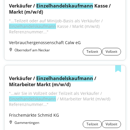
Verkäufer / 
Einzelhandelskaufmann
 Kasse / 
Markt (m/w/d)
"...Teilzeit oder auf Minijob-Basis als Verkäufer / 
Einzelhandelskaufmann
 Kasse / Markt (m/w/d) 
Referenznummer..."
Verbrauchergenossenschaft Calw eG
Oberndorf am Neckar
Teilzeit
Vollzeit
Verkäufer / 
Einzelhandelskaufmann
 / 
Mitarbeiter Markt (m/w/d)
"...wir Sie in Vollzeit oder Teilzeit als Verkäufer / 
Einzelhandelskaufmann
 / Mitarbeiter Markt (m/w/d) 
Referenznummer..."
Frischemärkte Schmid KG
Gammertingen
Teilzeit
Vollzeit