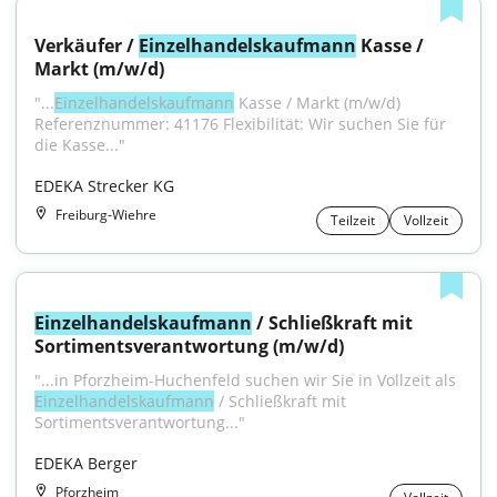
Verkäufer / 
Einzelhandelskaufmann
 Kasse / 
Markt (m/w/d)
"...
Einzelhandelskaufmann
 Kasse / Markt (m/w/d) 
Referenznummer: 41176 Flexibilität: Wir suchen Sie für 
die Kasse..."
EDEKA Strecker KG
Freiburg-Wiehre
Teilzeit
Vollzeit
Einzelhandelskaufmann
 / Schließkraft mit 
Sortimentsverantwortung (m/w/d)
"...in Pforzheim-Huchenfeld suchen wir Sie in Vollzeit als 
Einzelhandelskaufmann
 / Schließkraft mit 
Sortimentsverantwortung..."
EDEKA Berger
Pforzheim