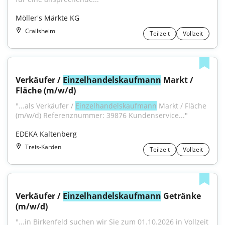
Möller's Märkte KG
Crailsheim
Teilzeit
Vollzeit
Verkäufer / 
Einzelhandelskaufmann
 Markt / 
Fläche (m/w/d)
"...als Verkäufer / 
Einzelhandelskaufmann
 Markt / Fläche 
(m/w/d) Referenznummer: 39876 Kundenservice..."
EDEKA Kaltenberg
Treis-Karden
Teilzeit
Vollzeit
Verkäufer / 
Einzelhandelskaufmann
 Getränke 
(m/w/d)
"...in Birkenfeld suchen wir Sie zum 01.10.2026 in Vollzeit 