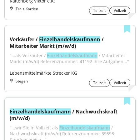
Kaltenberg Viktor e.K.
Treis-Karden
Teilzeit
Vollzeit
Verkäufer / 
Einzelhandelskaufmann
 / 
Mitarbeiter Markt (m/w/d)
"...als Verkäufer / 
Einzelhandelskaufmann
 / Mitarbeiter 
Markt (m/w/d) Referenznummer: 41192 Ihre Aufgaben..."
Lebensmittelmärkte Strecker KG
Stegen
Teilzeit
Vollzeit
Einzelhandelskaufmann
 / Nachwuchskraft 
(m/w/d)
"...wir Sie in Vollzeit als 
Einzelhandelskaufmann
 / 
Nachwuchskraft (m/w/d) Referenznummer: 39598 
Kundenservice..."