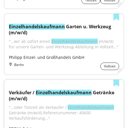
Teilzeit
Vollzeit
Einzelhandelskaufmann
 Garten u. Werkzeug 
(m/w/d)
"...wir ab sofort einen 
Einzelhandelskaufmann
 (m/w/d) 
für unsere Garten- und Werkzeug-Abteilung in Vollzeit..."
Philipp Einzel- und Großhandels GmbH
Berlin
Vollzeit
Verkäufer / 
Einzelhandelskaufmann
 Getränke 
(m/w/d)
"...oder Teilzeit als Verkäufer / 
Einzelhandelskaufmann
Getränke (m/w/d) Referenznummer: 40600 
Verkaufsförderung..."