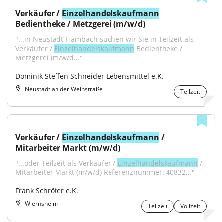
Verkäufer / 
Einzelhandelskaufmann
Bedientheke / Metzgerei (m/w/d)
"...in Neustadt-Hambach suchen wir Sie in Teilzeit als 
Verkäufer / 
Einzelhandelskaufmann
 Bedientheke / 
Metzgerei (m/w/d..."
Dominik Steffen Schneider Lebensmittel e.K.
Neustadt an der Weinstraße
Teilzeit
Verkäufer / 
Einzelhandelskaufmann
 / 
Mitarbeiter Markt (m/w/d)
"...oder Teilzeit als Verkäufer / 
Einzelhandelskaufmann
 / 
Mitarbeiter Markt (m/w/d) Referenznummer: 40832..."
Frank Schröter e.K.
Wiernsheim
Teilzeit
Vollzeit