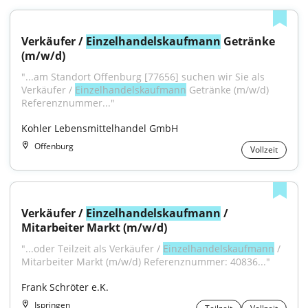
Verkäufer / 
Einzelhandelskaufmann
 Getränke 
(m/w/d)
"...am Standort Offenburg [77656] suchen wir Sie als 
Verkäufer / 
Einzelhandelskaufmann
 Getränke (m/w/d) 
Referenznummer..."
Kohler Lebensmittelhandel GmbH
Offenburg
Vollzeit
Verkäufer / 
Einzelhandelskaufmann
 / 
Mitarbeiter Markt (m/w/d)
"...oder Teilzeit als Verkäufer / 
Einzelhandelskaufmann
 / 
Mitarbeiter Markt (m/w/d) Referenznummer: 40836..."
Frank Schröter e.K.
Ispringen