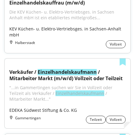
Einzelhandelskauffrau (m/w/d)
Die KEV Küchen- u. Elektro-Vertriebsges. in Sachsen 
Anhalt mbH ist ein etabliertes mittelgroßes...
KEV Küchen- u. Elektro-Vertriebsges. in Sachsen-Anhalt 
mbH
Halberstadt
Vollzeit
Verkäufer / 
Einzelhandelskaufmann
 / 
Mitarbeiter Markt (m/w/d) Vollzeit oder Teilzeit
"...in Gammertingen suchen wir Sie in Vollzeit oder 
Teilzeit als Verkäufer / 
Einzelhandelskaufmann
 / 
Mitarbeiter Markt..."
EDEKA Südwest Stiftung & Co. KG
Gammertingen
Teilzeit
Vollzeit