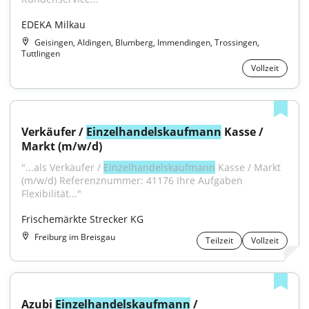
EDEKA Milkau
Geisingen, Aldingen, Blumberg, Immendingen, Trossingen,
Tuttlingen
Vollzeit
Verkäufer / 
Einzelhandelskaufmann
 Kasse / 
Markt (m/w/d)
"...als Verkäufer / 
Einzelhandelskaufmann
 Kasse / Markt 
(m/w/d) Referenznummer: 41176 Ihre Aufgaben 
Flexibilität..."
Frischemärkte Strecker KG
Freiburg im Breisgau
Teilzeit
Vollzeit
Azubi 
Einzelhandelskaufmann
 / 