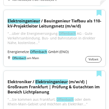
Elektroingenieur
 / Bauingenieur Tiefbau als 110-
kV-Projektleiter Leitungsnetz (m/w/d)
"...über die Energieversorgung 
Offenbach
 AG - Gute 
Verkehrsanbindung. Bus- und Bahnstation in direkter 
Nähe, kostenlose..."
Energienetze 
Offenbach
 GmbH (ENO)
Offenbach
am Main
Vollzeit
Elektroniker / 
Elektroingenieur
 (m/w/d) | 
Großraum Frankfurt | Prüfung & Gutachten im 
Bereich Lichtplanung
"...Sie kommen aus Frankfurt, 
Offenbach
 oder dem 
Rhein-Main-Gebiet und möchten als Elektriker..."