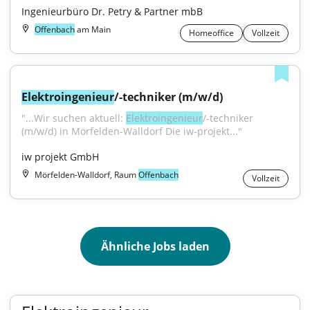
Ingenieurbüro Dr. Petry & Partner mbB
Offenbach
am Main
Homeoffice
Vollzeit
Elektroingenieur
/-techniker (m/w/d)
"...Wir suchen aktuell: 
Elektroingenieur
/-techniker 
(m/w/d) in Mörfelden-Walldorf Die iw-projekt..."
iw projekt GmbH
Mörfelden-Walldorf, Raum
Offenbach
Vollzeit
Ähnliche Jobs laden