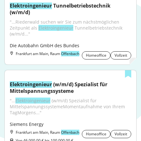
Elektroingenieur
 Tunnelbetriebstechnik 
(w/m/d)
"...Riederwald suchen wir Sie zum nächstmöglichen 
Zeitpunkt als 
Elektroingenieur
 Tunnelbetriebstechnik 
(w/m/d..."
Die Autobahn GmbH des Bundes
Frankfurt am Main, Raum
Offenbach
Homeoffice
Vollzeit
Elektroingenieur
 (w/m/d) Spezialist für 
Mittelspannungssysteme
"...
Elektroingenieur
 (w/m/d) Spezialist für 
MittelspannungssystemeMomentaufnahme von Ihrem 
TagMorgens..."
Siemens Energy
Frankfurt am Main, Raum
Offenbach
Homeoffice
Vollzeit
Von 46.000,00 € bis 100.000,00 €