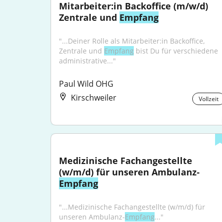
Mitarbeiter:in Backoffice (m/w/d) 
Zentrale und 
Empfang
"...Deiner Rolle als Mitarbeiter:in Backoffice, 
Zentrale und 
Empfang
 bist Du für verschiedene 
administrative..."
Paul Wild OHG
Kirschweiler
Vollzeit
Medizinische Fachangestellte 
(w/m/d) für unseren Ambulanz-
Empfang
"...Medizinische Fachangestellte (w/m/d) für 
unseren Ambulanz-
Empfang
..."