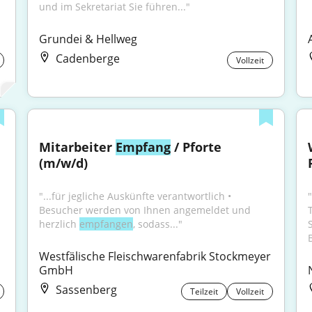
und im Sekretariat Sie führen..."
Grundei & Hellweg
Cadenberge
Vollzeit
Mitarbeiter 
Empfang
 / Pforte 
(m/w/d)
"...für jegliche Auskünfte verantwortlich • 
Besucher werden von Ihnen angemeldet und 
herzlich 
empfangen
, sodass..."
Westfälische Fleischwarenfabrik Stockmeyer 
GmbH
Sassenberg
Teilzeit
Vollzeit