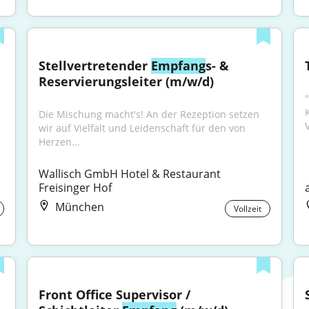
Stellvertretender 
Empfang
s- & 
Reservierungsleiter (m/w/d)
"
Die Mischung macht's! An der Rezeption setzen 
V
wir auf Vielfalt und Leidenschaft für den von 
Herzen...
Wallisch GmbH Hotel & Restaurant 
Freisinger Hof
München
Vollzeit
Front Office Supervisor / 