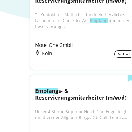
Reservierungsmitarbeiter (m/w/d)
"...Kontakt per Mail oder durch ein herzliches 
Lächeln beim Check-In. Am 
Empfang
 und in der 
Reservierung..."
Motel One GmbH
Köln
Vollzeit
Empfang
s- & 
Reservierungsmitarbeiter (m/w/d)
Unser 4 Sterne Superior Hotel Dein Engel liegt 
inmitten der Allgäuer Berge. Ob Golf, Tennis,...