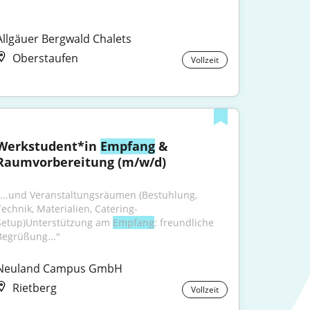
Allgäuer Bergwald Chalets
Oberstaufen
Vollzeit
Werkstudent*in 
Empfang
 & 
Raumvorbereitung (m/w/d)
"...und Veranstaltungsräumen (Bestuhlung, 
Technik, Materialien, Catering-
Setup)Unterstützung am 
Empfang
: freundliche 
Begrüßung..."
Neuland Campus GmbH
Rietberg
Vollzeit