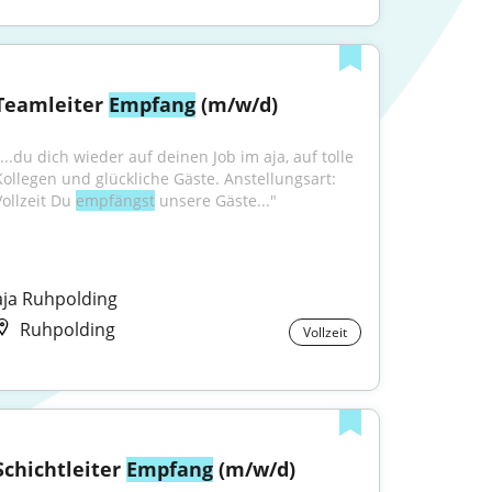
Teamleiter 
Empfang
 (m/w/d)
...du dich wieder auf deinen Job im aja, auf tolle 
Kollegen und glückliche Gäste. Anstellungsart: 
ollzeit Du 
empfängst
 unsere Gäste..."
aja Ruhpolding
Ruhpolding
Vollzeit
Schichtleiter 
Empfang
 (m/w/d)