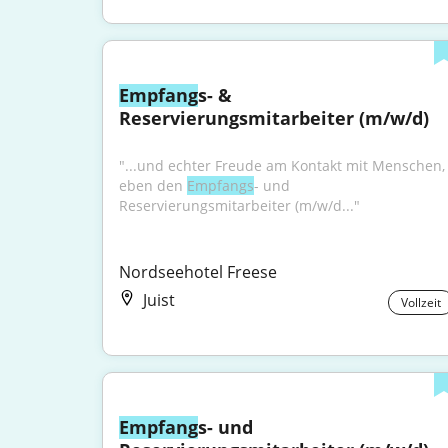
Empfang
s- & 
Reservierungsmitarbeiter (m/w/d)
"...und echter Freude am Kontakt mit Menschen, 
eben den 
Empfangs
- und 
Reservierungsmitarbeiter (m/w/d..."
Nordseehotel Freese
Juist
Vollzeit
Empfang
s- und 