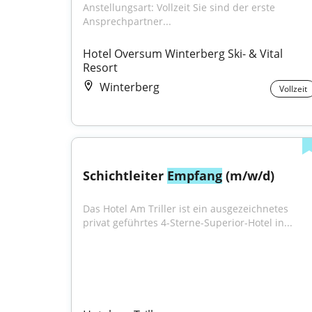
Anstellungsart: Vollzeit Sie sind der erste 
Ansprechpartner...
Hotel Oversum Winterberg Ski- & Vital 
Resort
Winterberg
Vollzeit
Schichtleiter 
Empfang
 (m/w/d)
Das Hotel Am Triller ist ein ausgezeichnetes 
privat geführtes 4-Sterne-Superior-Hotel in...