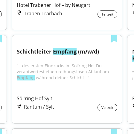
Hotel Trabener Hof – by Neugart
Traben-Trarbach
Teilzeit
Schichtleiter 
Empfang
 (m/w/d)
"...des ersten Eindrucks im Söl'ring Hof Du 
verantwortest einen reibungslosen Ablauf am 
Empfang
 während deiner Schicht..."
Söl'ring Hof Sylt
Rantum / Sylt
Vollzeit