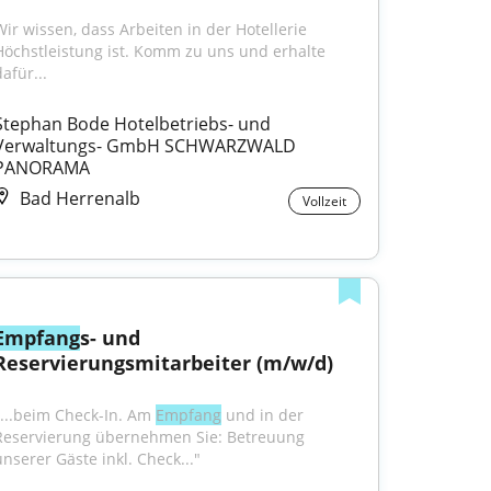
Wir wissen, dass Arbeiten in der Hotellerie 
Höchstleistung ist. Komm zu uns und erhalte 
afür...
Stephan Bode Hotelbetriebs- und 
Verwaltungs- GmbH SCHWARZWALD 
PANORAMA
Bad Herrenalb
Vollzeit
Empfang
s- und 
Reservierungsmitarbeiter (m/w/d)
"...beim Check-In. Am 
Empfang
 und in der 
Reservierung übernehmen Sie: Betreuung 
unserer Gäste inkl. Check..."