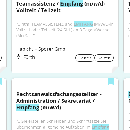
Teamassistenz / 
Empfang
 (m/w/d) 
Vollzeit / Teilzeit
"...html TEAMASSISTENZ und 
EMPFANG
 (M/W/D)in 
Vollzeit oder Teilzeit (24 Std.) an 3 Tagen/Woche 
(Mo-Sa..."
Habicht + Sporer GmbH
Fürth
Teilzeit
Vollzeit
Rechtsanwaltsfachangestellter - 
Administration / Sekretariat / 
Empfang
 (m/w/d)
"...Sie erstellen Schreiben und Schriftsätze Sie 
übernehmen allgemeine Aufgaben im 
Empfang