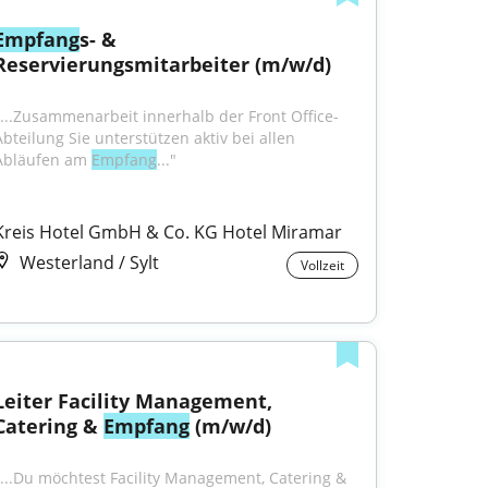
Empfang
s- & 
Reservierungsmitarbeiter (m/w/d)
"...Zusammenarbeit innerhalb der Front Office-
Abteilung Sie unterstützen aktiv bei allen 
Abläufen am 
Empfang
..."
Kreis Hotel GmbH & Co. KG Hotel Miramar
Westerland / Sylt
Vollzeit
Leiter Facility Management, 
Catering & 
Empfang
 (m/w/d)
"...Du möchtest Facility Management, Catering & 