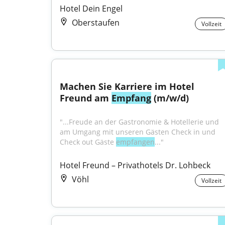
Hotel Dein Engel
Oberstaufen
Vollzeit
Machen Sie Karriere im Hotel 
Freund am 
Empfang
 (m/w/d)
"...Freude an der Gastronomie & Hotellerie und 
am Umgang mit unseren Gästen Check in und 
Check out Gäste 
empfangen
..."
Hotel Freund – Privathotels Dr. Lohbeck
Vöhl
Vollzeit