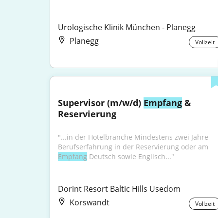
Urologische Klinik München - Planegg
Planegg
Vollzeit
Supervisor (m/w/d) 
Empfang
 & 
Reservierung
"...in der Hotelbranche Mindestens zwei Jahre 
Berufserfahrung in der Reservierung oder am 
Empfang
 Deutsch sowie Englisch..."
Dorint Resort Baltic Hills Usedom
Korswandt
Vollzeit