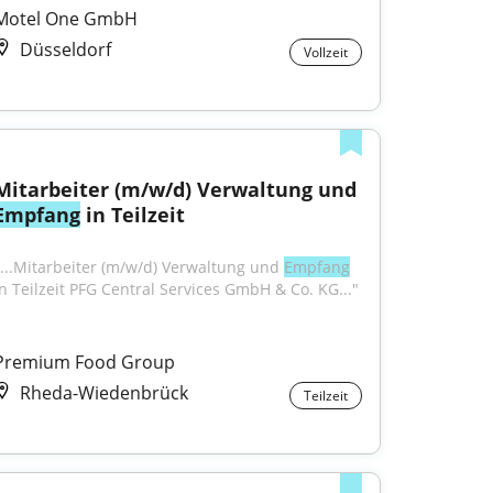
Motel One GmbH
Düsseldorf
Vollzeit
Mitarbeiter (m/w/d) Verwaltung und 
Empfang
 in Teilzeit
"...Mitarbeiter (m/w/d) Verwaltung und 
Empfang
in Teilzeit PFG Central Services GmbH & Co. KG..."
Premium Food Group
Rheda-Wiedenbrück
Teilzeit