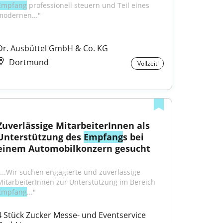
Empfang
 professionell steuern und Teil eines 
modernen..."
Dr. Ausbüttel GmbH & Co. KG
Dortmund
Vollzeit
Zuverlässige MitarbeiterInnen als 
Unterstützung des 
Empfang
s bei 
einem Automobilkonzern gesucht
"...Wir suchen engagierte und zuverlässige 
MitarbeiterInnen zur Unterstützung im Bereich 
Empfang
..."
4 Stück Zucker Messe- und Eventservice 