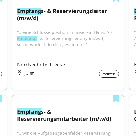
Empfang
s- & Reservierungsleiter 
(m/w/d)
"...eine Schlüsselposition in unserem Haus. Als 
Empfangs
- & Reservierungsleitung (m/w/d) 
verantwortest du den gesamten..."
Nordseehotel Freese
Juist
Vollzeit
Empfang
s- & 
Reservierungsmitarbeiter (m/w/d)
"...wir die Aufgabengabenfelder Reservierung 