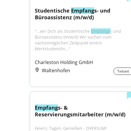
Studentische 
Empfang
s- und 
Büroassistenz (m/w/d)
"...wir Dich als Studentische 
Empfangs
- und 
Büroassistenz (m/w/d) Wir suchen zum 
nächstmöglichen Zeitpunkt eine/n 
Werkstudent/in..."
Charleston Holding GmbH
Waltenhofen
Teilzeit
Empfang
s- & 
Reservierungsmitarbeiter (m/w/d)
Feiern, Tagen, Genießen - OVERSUM! 