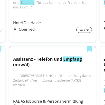
und 
Empfang
. Für das kommende Frühjahr ist 
das Team..."
Hotel Die Halde
Oberried
Vollzeit
Assistenz - Telefon und 
Empfang
(m/w/d)
+++ DIREKTVERMITTLUNG in Festanstellung (keine 
Zeitarbeit) / Vermittlungsgutscheine (AVGS) 
werden...
RADAS Jobbörse & Personalvermittlung 