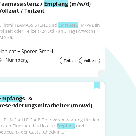
Teamassistenz / 
Empfang
 (m/w/d) 
Vollzeit / Teilzeit
"...html TEAMASSISTENZ und 
EMPFANG
 (M/W/D)in 
Vollzeit oder Teilzeit (24 Std.) an 3 Tagen/Woche 
(Mo-Sa..."
Habicht + Sporer GmbH
Nürnberg
Teilzeit
Vollzeit
Empfang
s- & 
Reservierungsmitarbeiter (m/w/d)
"...E I N E A U F G A B E N • Verantwortung für den 
ersten Eindruck des Hotels • 
Empfang
 und 
Betreuung der Gäste (Check-in..."