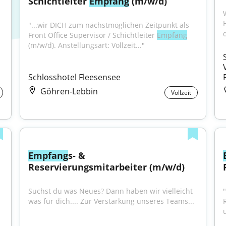
Schichtleiter 
Empfang
 (m/w/d)
"...wir DICH zum nächstmöglichen Zeitpunkt als 
d
Front Office Supervisor / Schichtleiter 
Empfang
(m/w/d). Anstellungsart: Vollzeit..."
Schlosshotel Fleesensee
Göhren-Lebbin
Vollzeit
Empfang
s- & 
Reservierungsmitarbeiter (m/w/d)
Suchst du was Neues? Dann haben wir vielleicht 
was für dich.... Zur Verstärkung unseres Teams...