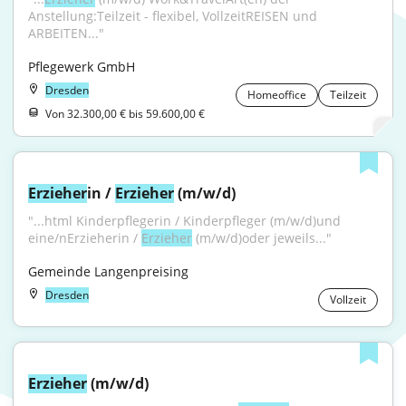
Anstellung:Teilzeit - flexibel, VollzeitREISEN und 
ARBEITEN..."
Pflegewerk GmbH
Dresden
Homeoffice
Teilzeit
Von 32.300,00 € bis 59.600,00 €
Erzieher
in / 
Erzieher
 (m/w/d)
"...html Kinderpflegerin / Kinderpfleger (m/w/d)und 
eine/nErzieherin / 
Erzieher
 (m/w/d)oder jeweils..."
Gemeinde Langenpreising
Dresden
Vollzeit
Erzieher
 (m/w/d)