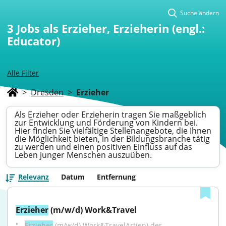
Suche ändern
3
Jobs als Erzieher, Erzieherin (engl.:
Educator)
Alle Filter
>
Dresden
>
Erzieher
Als Erzieher oder Erzieherin tragen Sie maßgeblich
zur Entwicklung und Förderung von Kindern bei.
Hier finden Sie vielfältige Stellenangebote, die Ihnen
die Möglichkeit bieten, in der Bildungsbranche tätig
zu werden und einen positiven Einfluss auf das
Leben junger Menschen auszuüben.
Relevanz
Datum
Entfernung
Erzieher
 (m/w/d) Work&Travel
"...
Erzieher
 (m/w/d) Work&TravelArt(en) der 