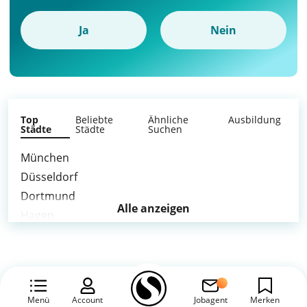
Ja
Nein
Top
Beliebte
Ähnliche
Ausbildung
Städte
Städte
Suchen
München
Düsseldorf
Dortmund
Alle anzeigen
Hagen
Mülheim an der Ruhr
weitere Städte >
Menü
Account
Jobagent
Merken