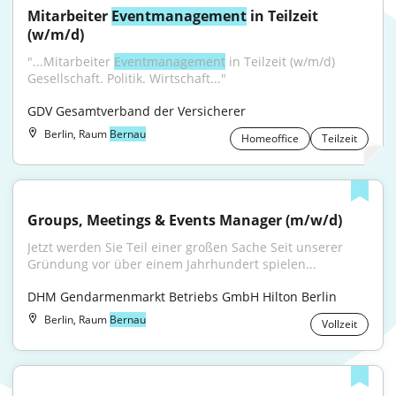
Mitarbeiter 
Eventmanagement
 in Teilzeit 
(w/m/d)
"...Mitarbeiter 
Eventmanagement
 in Teilzeit (w/m/d) 
Gesellschaft. Politik. Wirtschaft..."
GDV Gesamtverband der Versicherer
Berlin, Raum
Bernau
Homeoffice
Teilzeit
Groups, Meetings & Events Manager (m/w/d)
Jetzt werden Sie Teil einer großen Sache Seit unserer 
Gründung vor über einem Jahrhundert spielen...
DHM Gendarmenmarkt Betriebs GmbH Hilton Berlin
Berlin, Raum
Bernau
Vollzeit