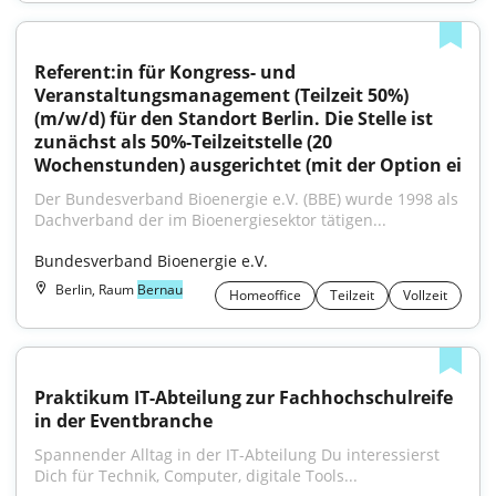
Referent:in für Kongress- und 
Veranstaltungsmanagement (Teilzeit 50%) 
(m/w/d) für den Standort Berlin. Die Stelle ist 
zunächst als 50%-Teilzeitstelle (20 
Wochenstunden) ausgerichtet (mit der Option ei
Der Bundesverband Bioenergie e.V. (BBE) wurde 1998 als 
Dachverband der im Bioenergiesektor tätigen...
Bundesverband Bioenergie e.V.
Berlin, Raum
Bernau
Homeoffice
Teilzeit
Vollzeit
Praktikum IT-Abteilung zur Fachhochschulreife 
in der Eventbranche
Spannender Alltag in der IT-Abteilung Du interessierst 
Dich für Technik, Computer, digitale Tools...