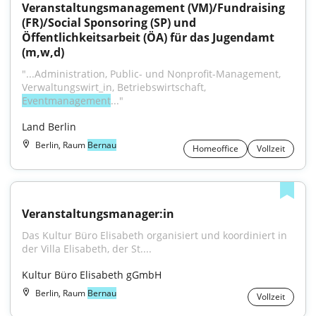
Veranstaltungsmanagement (VM)/Fundraising 
(FR)/Social Sponsoring (SP) und 
Öffentlichkeitsarbeit (ÖA) für das Jugendamt 
(m,w,d)
"...Administration, Public- und Nonprofit-Management, 
Verwaltungswirt_in, Betriebswirtschaft, 
Eventmanagement
..."
Land Berlin
Berlin, Raum
Bernau
Homeoffice
Vollzeit
Veranstaltungsmanager:in
Das Kultur Büro Elisabeth organisiert und koordiniert in 
der Villa Elisabeth, der St....
Kultur Büro Elisabeth gGmbH
Berlin, Raum
Bernau
Vollzeit