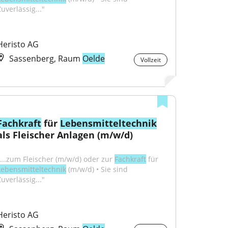
uverlässig..."
Heristo AG
Sassenberg, Raum
Oelde
Vollzeit
Fachkraft
 für 
Lebensmitteltechnik
als Fleischer Anlagen (m/w/d)
"...zum Fleischer (m/w/d) oder zur 
Fachkraft
 für 
Lebensmitteltechnik
 (m/w/d) • Sie sind 
uverlässig..."
Heristo AG