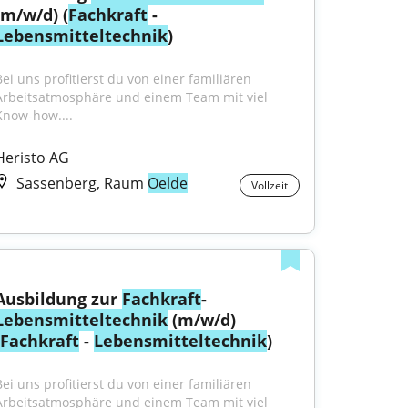
(m/w/d) (
Fachkraft
 - 
Lebensmitteltechnik
)
Bei uns profitierst du von einer familiären 
Arbeitsatmosphäre und einem Team mit viel 
Know-how....
Heristo AG
Sassenberg, Raum
Oelde
Vollzeit
Ausbildung zur 
Fachkraft
-
Lebensmitteltechnik
 (m/w/d) 
Fachkraft
 - 
Lebensmitteltechnik
)
Bei uns profitierst du von einer familiären 
Arbeitsatmosphäre und einem Team mit viel 