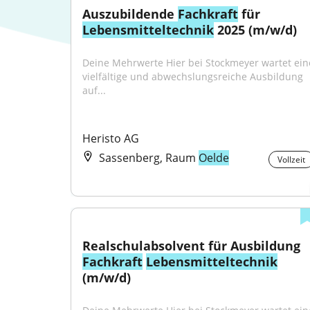
Auszubildende 
Fachkraft
 für 
Lebensmitteltechnik
 2025 (m/w/d)
Deine Mehrwerte Hier bei Stockmeyer wartet eine
vielfältige und abwechslungsreiche Ausbildung 
auf...
Heristo AG
Sassenberg, Raum
Oelde
Vollzeit
Realschulabsolvent für Ausbildung 
Fachkraft
Lebensmitteltechnik
(m/w/d)