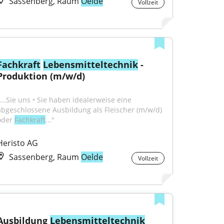
Sassenberg, Raum
Oelde
Vollzeit
Fachkraft
Lebensmitteltechnik
 - 
Produktion (m/w/d)
"...Sie uns • Sie haben idealerweise eine 
abgeschlossene Ausbildung als Fleischer (m/w/d) 
oder 
Fachkraft
..."
Heristo AG
Sassenberg, Raum
Oelde
Vollzeit
Ausbildung 
Lebensmitteltechnik