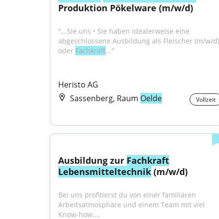
Produktion Pökelware (m/w/d)
"...Sie uns • Sie haben idealerweise eine 
abgeschlossene Ausbildung als Fleischer (m/w/d)
oder 
Fachkraft
..."
Heristo AG
Sassenberg, Raum
Oelde
Vollzeit
Ausbildung zur 
Fachkraft
Lebensmitteltechnik
 (m/w/d)
Bei uns profitierst du von einer familiären 
Arbeitsatmosphäre und einem Team mit viel 
Know-how....