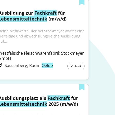
Ausbildung zur 
Fachkraft
 für 
Lebensmitteltechnik
 (m/w/d)
Deine Mehrwerte Hier bei Stockmeyer wartet eine 
vielfältige und abwechslungsreiche Ausbildung 
uf...
Westfälische Fleischwarenfabrik Stockmeyer 
GmbH
Sassenberg, Raum
Oelde
Vollzeit
Ausbildungsplatz als 
Fachkraft
 für 
Lebensmitteltechnik
 2025 (m/w/d)