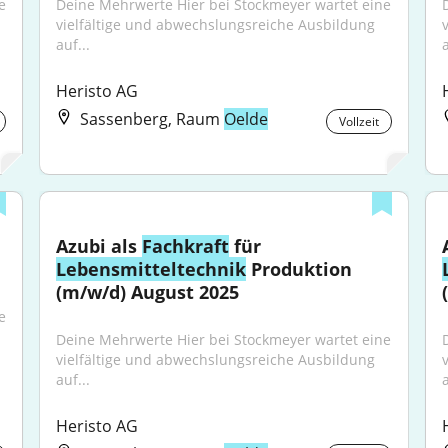
 
Deine Mehrwerte Hier bei Stockmeyer wartet eine 
vielfältige und abwechslungsreiche Ausbildung 
auf...
a
Heristo AG
Sassenberg, Raum
Oelde
Vollzeit
Azubi als 
Fachkraft
 für 
Lebensmitteltechnik
 Produktion 
(m/w/d) August 2025
 
Deine Mehrwerte Hier bei Stockmeyer wartet eine 
vielfältige und abwechslungsreiche Ausbildung 
auf...
a
Heristo AG