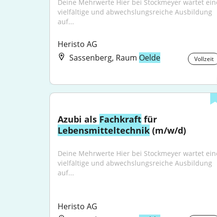
Deine Mehrwerte Hier bei Stockmeyer wartet eine
vielfältige und abwechslungsreiche Ausbildung 
auf...
Heristo AG
Sassenberg, Raum
Oelde
Vollzeit
Azubi als 
Fachkraft
 für 
Lebensmitteltechnik
 (m/w/d)
Deine Mehrwerte Hier bei Stockmeyer wartet eine
vielfältige und abwechslungsreiche Ausbildung 
auf...
Heristo AG