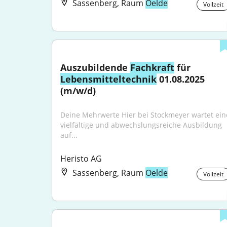
Sassenberg, Raum
Oelde
Vollzeit
Auszubildende 
Fachkraft
 für 
Lebensmitteltechnik
 01.08.2025 
(m/w/d)
Deine Mehrwerte Hier bei Stockmeyer wartet eine
vielfältige und abwechslungsreiche Ausbildung 
auf...
Heristo AG
Sassenberg, Raum
Oelde
Vollzeit