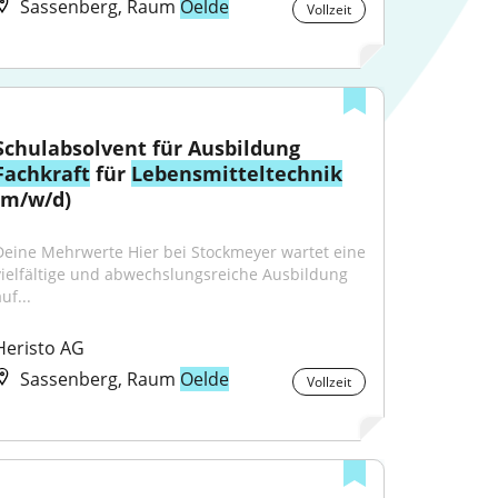
Sassenberg, Raum
Oelde
Vollzeit
Schulabsolvent für Ausbildung 
Fachkraft
 für 
Lebensmitteltechnik
(m/w/d)
Deine Mehrwerte Hier bei Stockmeyer wartet eine 
vielfältige und abwechslungsreiche Ausbildung 
uf...
Heristo AG
Sassenberg, Raum
Oelde
Vollzeit