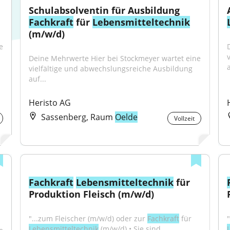
Schulabsolventin für Ausbildung 
Fachkraft
 für 
Lebensmitteltechnik
(m/w/d)
 
Deine Mehrwerte Hier bei Stockmeyer wartet eine 
a
vielfältige und abwechslungsreiche Ausbildung 
auf...
Heristo AG
Sassenberg, Raum
Oelde
Vollzeit
Fachkraft
Lebensmitteltechnik
 für 
Produktion Fleisch (m/w/d)
"...zum Fleischer (m/w/d) oder zur 
Fachkraft
 für 
Lebensmitteltechnik
 (m/w/d) • Sie sind 