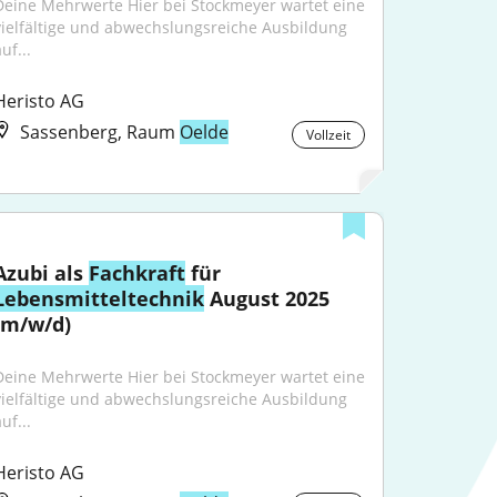
Deine Mehrwerte Hier bei Stockmeyer wartet eine 
vielfältige und abwechslungsreiche Ausbildung 
uf...
Heristo AG
Sassenberg, Raum
Oelde
Vollzeit
Azubi als 
Fachkraft
 für 
Lebensmitteltechnik
 August 2025 
(m/w/d)
Deine Mehrwerte Hier bei Stockmeyer wartet eine 
vielfältige und abwechslungsreiche Ausbildung 
uf...
Heristo AG