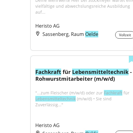
Deine Mehrwerte Hier bei Stockmeyer wartet eine
vielfältige und abwechslungsreiche Ausbildung 
auf...
Heristo AG
Sassenberg, Raum
Oelde
Vollzeit
Fachkraft
 für 
Lebensmitteltechnik
 - 
Rohwurstmitarbeiter (m/w/d)
"...zum Fleischer (m/w/d) oder zur 
Fachkraft
 für 
Lebensmitteltechnik
 (m/w/d) • Sie sind 
Zuverlässig..."
Heristo AG