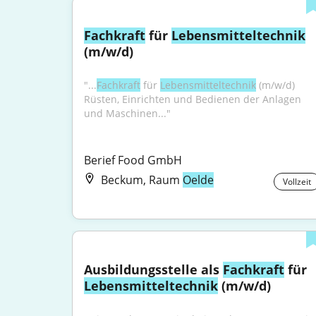
Fachkraft
 für 
Lebensmitteltechnik
(m/w/d)
"...
Fachkraft
 für 
Lebensmitteltechnik
 (m/w/d) 
Rüsten, Einrichten und Bedienen der Anlagen 
und Maschinen..."
Berief Food GmbH
Beckum, Raum
Oelde
Vollzeit
Ausbildungsstelle als 
Fachkraft
 für 
Lebensmitteltechnik
 (m/w/d)