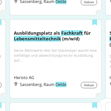
Sassenberg, Raum
Oelde
Vollzeit
Ausbildungsplatz als 
Fachkraft
 für 
Lebensmitteltechnik
 (m/w/d)
Deine Mehrwerte Hier bei Stockmeyer wartet eine 
vielfältige und abwechslungsreiche Ausbildung 
 
auf...
a
Heristo AG
Sassenberg, Raum
Oelde
Vollzeit