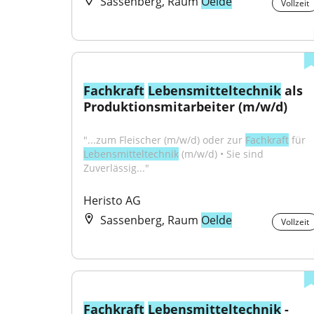
Sassenberg, Raum
Oelde
Vollzeit
Fachkraft
Lebensmitteltechnik
 als 
Produktionsmitarbeiter (m/w/d)
"...zum Fleischer (m/w/d) oder zur 
Fachkraft
 für 
Lebensmitteltechnik
 (m/w/d) • Sie sind 
Zuverlässig..."
Heristo AG
Sassenberg, Raum
Oelde
Vollzeit
Fachkraft
Lebensmitteltechnik
 - 