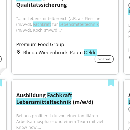
Qualitätssicherung
"...im Lebensmittelbereich (z.B. als Fleischer 
 
(m/w/d), 
Fachkraft
 für 
Lebensmitteltechnik
(m/w/d), Koch (m/w/d..."
Premium Food Group
Rheda-Wiedenbrück, Raum
Oelde
Vollzeit
Ausbildung 
Fachkraft
Lebensmitteltechnik
 (m/w/d)
(
Bei uns profitierst du von einer familiären 
Arbeitsatmosphäre und einem Team mit viel 
Know-how....