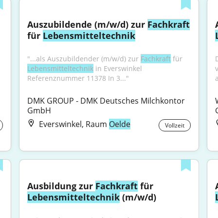
Auszubildende (m/w/d) zur 
Fachkraft
für 
Lebensmitteltechnik
"...als Auszubildender (m/w/d) zur 
Fachkraft
 für 
Lebensmitteltechnik
 in Everswinkel 
Referenznummer 11378 In 3..."
a
DMK GROUP - DMK Deutsches Milchkontor 
GmbH
Everswinkel, Raum
Oelde
Vollzeit
Ausbildung zur 
Fachkraft
 für 
Lebensmitteltechnik
 (m/w/d)