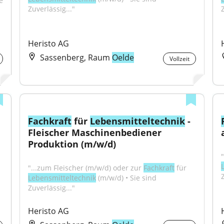
 
Zuverlässig..."
Z
Heristo AG
Sassenberg, Raum
Oelde
Vollzeit
Fachkraft
 für 
Lebensmitteltechnik
 - 
Fleischer Maschinenbediener 
Produktion (m/w/d)
"...zum Fleischer (m/w/d) oder zur 
Fachkraft
 für 
Z
Lebensmitteltechnik
 (m/w/d) • Sie sind 
Zuverlässig..."
Heristo AG