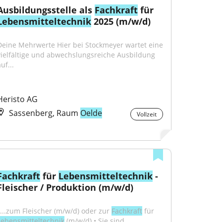
Ausbildungsstelle als 
Fachkraft
 für 
Lebensmitteltechnik
 2025 (m/w/d)
Deine Mehrwerte Hier bei Stockmeyer wartet eine 
vielfältige und abwechslungsreiche Ausbildung 
uf...
Heristo AG
Sassenberg, Raum
Oelde
Vollzeit
Fachkraft
 für 
Lebensmitteltechnik
 - 
Fleischer / Produktion (m/w/d)
"...zum Fleischer (m/w/d) oder zur 
Fachkraft
 für 
Lebensmitteltechnik
 (m/w/d) • Sie sind 