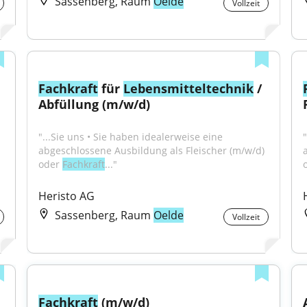
Sassenberg, Raum
Oelde
Vollzeit
Fachkraft
 für 
Lebensmitteltechnik
 / 
Abfüllung (m/w/d)
"...Sie uns • Sie haben idealerweise eine 
abgeschlossene Ausbildung als Fleischer (m/w/d) 
oder 
Fachkraft
..."
Heristo AG
Sassenberg, Raum
Oelde
Vollzeit
Fachkraft
 (m/w/d) 