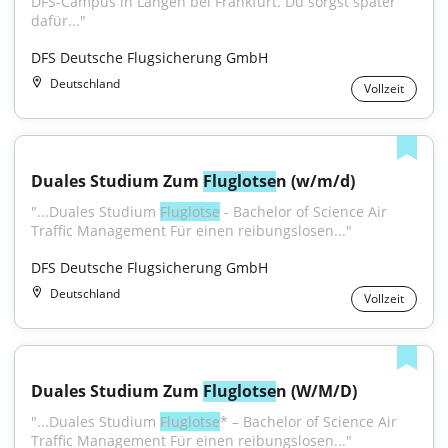
DFS-Campus in Langen bei Frankfurt. Du sorgst später 
dafür..."
DFS Deutsche Flugsicherung GmbH
Deutschland
Vollzeit
Duales Studium Zum 
Fluglotse
n (w/m/d)
"...Duales Studium 
Fluglotse
 - Bachelor of Science Air 
Traffic Management Für einen reibungslosen..."
DFS Deutsche Flugsicherung GmbH
Deutschland
Vollzeit
Duales Studium Zum 
Fluglotse
n (W/M/D)
"...Duales Studium 
Fluglotse
* – Bachelor of Science Air 
Traffic Management Für einen reibungslosen..."