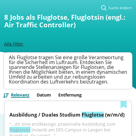
Suche ändern
8
Jobs als Fluglotse, Fluglotsin (engl.:
Air Traffic Controller)
Alle Filter
Als Fluglotse tragen Sie eine große Verantwortung
für die Sicherheit im Luftraum. Entdecken Sie
spannende Stellenanzeigen für Fluglotsen, die
Ihnen die Möglichkeit bieten, in einem dynamischen
Umfeld zu arbeiten und zur reibungslosen
Koordination des Luftverkehrs beizutragen.
Relevanz
Datum
Entfernung
Ausbildung / Duales Studium 
Fluglotse
 (w/m/d)
"...dir eine erstklassige, praxisnahe Ausbildung zum 
Fluglotsen
 (m/w/d) am DFS-Campus in Langen bei 
Frankfurt. Du sorgst..."