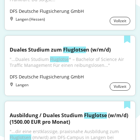
DFS Deutsche Flugsicherung GmbH
Langen (Hessen)
Vollzeit
Duales Studium zum 
Fluglotse
n (w/m/d)
"...Duales Studium 
Fluglotse
* – Bachelor of Science Air 
Traffic Management Für einen reibungslosen..."
DFS Deutsche Flugsicherung GmbH
Langen
Vollzeit
Ausbildung / Duales Studium 
Fluglotse
 (w/m/d) 
(1500.00 EUR pro Monat)
"...dir eine erstklassige, praxisnahe Ausbildung zum 
Fluglotsen
 (m/w/d) am DFS-Campus in Langen bei 