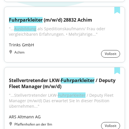
Fuhrparkleiter
 (m/w/d) 28832 Achim
"...
Ausbildung
 als Speditionskaufmann/ Frau oder 
vergleichbaren Erfahrungen. • Mehrjährige..."
Trinks GmbH
Achim
Vollzeit
Stellvertretender LKW-
Fuhrparkleiter
 / Deputy 
Fleet Manager (m/w/d)
"...Stellvertretender LKW-
Fuhrparkleiter
 / Deputy Fleet 
Manager (m/w/d) Das erwartet Sie In dieser Position 
übernehmen..."
ARS Altmann AG
Pfaffenhofen an der Ilm
Vollzeit