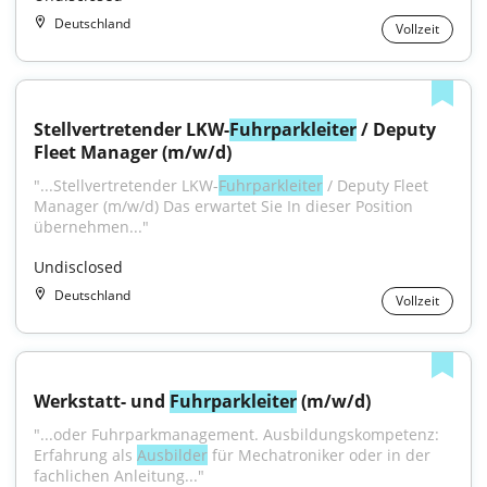
Deutschland
Vollzeit
Stellvertretender LKW-
Fuhrparkleiter
 / Deputy 
Fleet Manager (m/w/d)
"...Stellvertretender LKW-
Fuhrparkleiter
 / Deputy Fleet 
Manager (m/w/d) Das erwartet Sie In dieser Position 
übernehmen..."
Undisclosed
Deutschland
Vollzeit
Werkstatt- und 
Fuhrparkleiter
 (m/w/d)
"...oder Fuhrparkmanagement. Ausbildungskompetenz: 
Erfahrung als 
Ausbilder
 für Mechatroniker oder in der 
fachlichen Anleitung..."