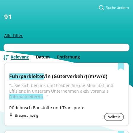
Suche ändern
91
Alle Filter
Relevanz
Datum
Entfernung
Fuhrparkleiter
/in (Güterverkehr) (m/w/d)
"...Sie sich bei uns und treiben Sie die Mobilität und 
Effizienz in unserem Unternehmen aktiv voran.als 
Fuhrparkleiter/in
..."
Rüdebusch Baustoffe und Transporte
Braunschweig
Vollzeit