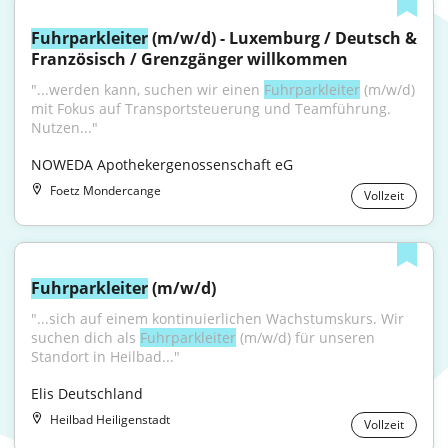
Fuhrparkleiter
 (m/w/d) - Luxemburg / Deutsch & 
Französisch / Grenzgänger willkommen
"...werden kann, suchen wir einen 
Fuhrparkleiter
 (m/w/d) 
mit Fokus auf Transportsteuerung und Teamführung. 
Nutzen..."
NOWEDA Apothekergenossenschaft eG
Foetz Mondercange
Vollzeit
Fuhrparkleiter
 (m/w/d)
"...sich auf einem konti­nuier­lichen Wachs­tumskurs. Wir 
suchen dich als 
Fuhrparkleiter
 (m/w/d) für unseren 
Standort in Heilbad..."
Elis Deutschland
Heilbad Heiligenstadt
Vollzeit