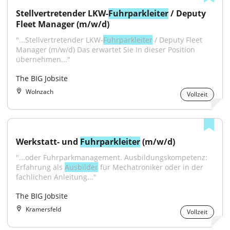
Stellvertretender LKW-
Fuhrparkleiter
 / Deputy 
Fleet Manager (m/w/d)
"...Stellvertretender LKW-
Fuhrparkleiter
 / Deputy Fleet 
Manager (m/w/d) Das erwartet Sie In dieser Position 
übernehmen..."
The BIG Jobsite
Wolnzach
Vollzeit
Werkstatt- und 
Fuhrparkleiter
 (m/w/d)
"...oder Fuhrparkmanagement. Ausbildungskompetenz: 
Erfahrung als 
Ausbilder
 für Mechatroniker oder in der 
fachlichen Anleitung..."
The BIG Jobsite
Kramersfeld
Vollzeit