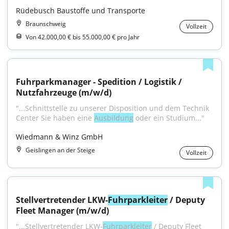
Rüdebusch Baustoffe und Transporte
Braunschweig
Vollzeit
Von 42.000,00 € bis 55.000,00 € pro Jahr
Fuhrparkmanager - Spedition / Logistik / 
Nutzfahrzeuge (m/w/d)
"...Schnittstelle zu unserer Disposition und dem Technik 
Center Sie haben eine 
Ausbildung
 oder ein Studium..."
Wiedmann & Winz GmbH
Geislingen an der Steige
Vollzeit
Stellvertretender LKW-
Fuhrparkleiter
 / Deputy 
Fleet Manager (m/w/d)
"...Stellvertretender LKW-
Fuhrparkleiter
 / Deputy Fleet 