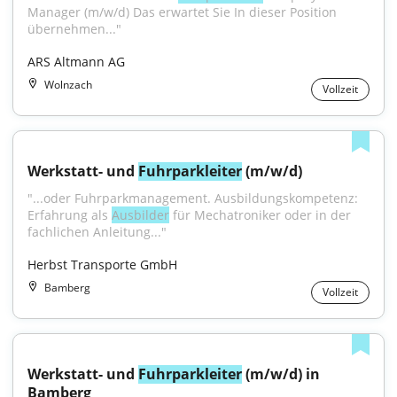
Manager (m/w/d) Das erwartet Sie In dieser Position 
übernehmen..."
ARS Altmann AG
Wolnzach
Vollzeit
Werkstatt- und 
Fuhrparkleiter
 (m/w/d)
"...oder Fuhrparkmanagement. Ausbildungskompetenz: 
Erfahrung als 
Ausbilder
 für Mechatroniker oder in der 
fachlichen Anleitung..."
Herbst Transporte GmbH
Bamberg
Vollzeit
Werkstatt- und 
Fuhrparkleiter
 (m/w/d) in 
Bamberg