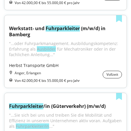
Von 42.000,00 € bis 55.000,00 € pro Jahr
Werkstatt- und 
Fuhrparkleiter
 (m/w/d) in 
Bamberg
"...oder Fuhrparkmanagement. Ausbildungskompetenz: 
Erfahrung als 
Ausbilder
 für Mechatroniker oder in der 
fachlichen Anleitung..."
Herbst Transporte GmbH
Anger, Erlangen
Vollzeit
Von 42.000,00 € bis 55.000,00 € pro Jahr
Fuhrparkleiter
/in (Güterverkehr) (m/w/d)
"...Sie sich bei uns und treiben Sie die Mobilität und 
Effizienz in unserem Unternehmen aktiv voran. Aufgaben 
als 
Fuhrparkleiter/in
..."