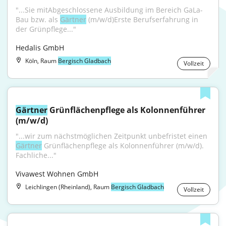
"...Sie mitAbgeschlossene Ausbildung im Bereich GaLa-
Bau bzw. als 
Gärtner
 (m/w/d)Erste Berufserfahrung in 
der Grünpflege..."
Hedalis GmbH
Köln, Raum
Bergisch Gladbach
Vollzeit
Gärtner
 Grünflächenpflege als Kolonnenführer 
(m/w/d)
"...wir zum nächstmöglichen Zeitpunkt unbefristet einen 
Gärtner
 Grünflächenpflege als Kolonnenführer (m/w/d). 
Fachliche..."
Vivawest Wohnen GmbH
Leichlingen (Rheinland), Raum
Bergisch Gladbach
Vollzeit