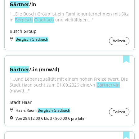
Gärtner
/in
"...Die Busch Group ist ein Familienunternehmen mit Sitz 
in 
Bergisch
Gladbach
 und vielfältigen..."
Busch Group
Bergisch Gladbach
Vollzeit
Gärtner
/-in (m/w/d)
"...und Lebensqualität mit einem hohen Freizeitwert. Die 
Stadt Haan sucht zum 01.09.2026 eine/-n 
Gärtner/-in
(m/w/d..."
Stadt Haan
Haan, Raum
Bergisch Gladbach
Teilzeit
Von 28.912,00 € bis 37.800,00 € pro Jahr