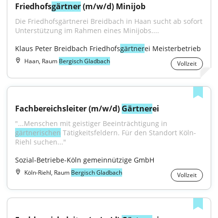
Friedhofs
gärtner
 (m/w/d) Minijob
Die Friedhofsgärtnerei Breidbach in Haan sucht ab sofort 
Unterstützung im Rahmen eines Minijobs....
Klaus Peter Breidbach Friedhofs
gärtner
ei Meisterbetrieb
Haan, Raum
Bergisch Gladbach
Vollzeit
Fachbereichsleiter (m/w/d) 
Gärtner
ei
"...Menschen mit geistiger Beeinträchtigung in 
gärtnerischen
 Tätigkeitsfeldern. Für den Standort Köln-
Riehl suchen..."
Sozial-Betriebe-Köln gemeinnützige GmbH
Köln-Riehl, Raum
Bergisch Gladbach
Vollzeit