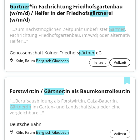
Gärtner
*in Fachrichtung Friedhofsgartenbau 
(w/m/d) / Helfer in der Friedhofs
gärtner
ei 
(w/m/d)
"...zum nächstmöglichen Zeitpunkt unbefristet 
Gärtner
, 
Fachrichtung Friedhofsgartenbau, (m/w/d) oder alternativ 
Helfer..."
Genossenschaft Kölner Friedhofs
gärtner
 eG
Köln, Raum
Bergisch Gladbach
Teilzeit
Vollzeit
Forstwirt:in / 
Gärtner
:in als Baumkontrolleur:in
"...Berufsausbildung als Forstwirt:in, GaLa-Bauer:in, 
Gärtner:in
 im Garten- und Landschaftsbau oder eine 
vergleichbare..."
Deutsche Bahn
Köln, Raum
Bergisch Gladbach
Vollzeit