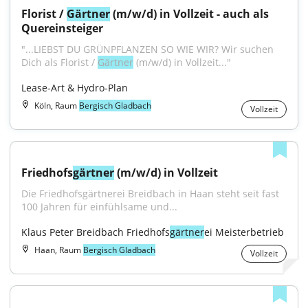
Florist / 
Gärtner
 (m/w/d) in Vollzeit - auch als 
Quereinsteiger
"...LIEBST DU GRÜNPFLANZEN SO WIE WIR? Wir suchen 
Dich als Florist / 
Gärtner
 (m/w/d) in Vollzeit..."
Lease-Art & Hydro-Plan
Köln, Raum
Bergisch Gladbach
Vollzeit
Friedhofs
gärtner
 (m/w/d) in Vollzeit
Die Friedhofsgärtnerei Breidbach in Haan steht seit fast 
100 Jahren für einfühlsame und...
Klaus Peter Breidbach Friedhofs
gärtner
ei Meisterbetrieb
Haan, Raum
Bergisch Gladbach
Vollzeit