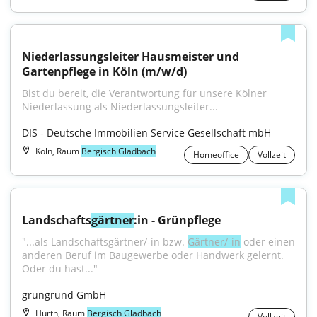
Niederlassungsleiter Hausmeister und 
Gartenpflege in Köln (m/w/d)
Bist du bereit, die Verantwortung für unsere Kölner 
Niederlassung als Niederlassungsleiter...
DIS - Deutsche Immobilien Service Gesellschaft mbH
Köln, Raum
Bergisch Gladbach
Homeoffice
Vollzeit
Landschafts
gärtner
:in - Grünpflege
"...als Landschaftsgärtner/-in bzw. 
Gärtner/-in
 oder einen 
anderen Beruf im Baugewerbe oder Handwerk gelernt. 
Oder du hast..."
grüngrund GmbH
Hürth, Raum
Bergisch Gladbach
Vollzeit