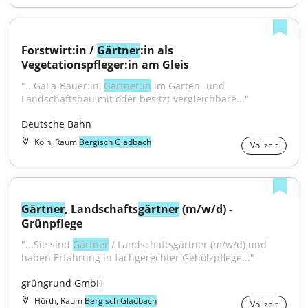
Forstwirt:in / 
Gärtner
:in als 
Vegetationspfleger:in am Gleis
"...GaLa-Bauer:in, 
Gärtner:in
 im Garten- und 
Landschaftsbau mit oder besitzt vergleichbare..."
Deutsche Bahn
Köln, Raum
Bergisch Gladbach
Vollzeit
Gärtner
, Landschafts
gärtner
 (m/w/d) - 
Grünpflege
"...Sie sind 
Gärtner
 / Landschaftsgärtner (m/w/d) und 
haben Erfahrung in fachgerechter Gehölzpflege..."
grüngrund GmbH
Hürth, Raum
Bergisch Gladbach
Vollzeit