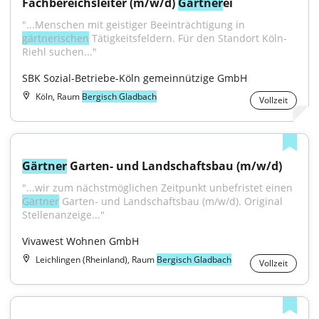
Fachbereichsleiter (m/w/d) 
Gärtner
ei
"...Menschen mit geistiger Beeinträchtigung in 
gärtnerischen
 Tätigkeitsfeldern. Für den Standort Köln-
Riehl suchen..."
SBK Sozial-Betriebe-Köln gemeinnützige GmbH
Köln, Raum
Bergisch Gladbach
Vollzeit
Gärtner
 Garten- und Landschaftsbau (m/w/d)
"...wir zum nächstmöglichen Zeitpunkt unbefristet einen 
Gärtner
 Garten- und Landschaftsbau (m/w/d). Original 
Stellenanzeige..."
Vivawest Wohnen GmbH
Leichlingen (Rheinland), Raum
Bergisch Gladbach
Vollzeit