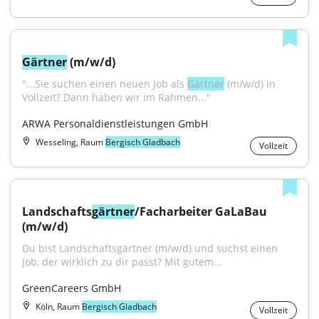
Gärtner
 (m/w/d)
"...Sie suchen einen neuen Job als 
Gärtner
 (m/w/d) in 
Vollzeit? Dann haben wir im Rahmen..."
ARWA Personaldienstleistungen GmbH
Wesseling, Raum
Bergisch Gladbach
Vollzeit
Landschafts
gärtner
/Facharbeiter GaLaBau 
(m/w/d)
Du bist Landschaftsgärtner (m/w/d) und suchst einen 
Job, der wirklich zu dir passt? Mit gutem...
GreenCareers GmbH
Köln, Raum
Bergisch Gladbach
Vollzeit