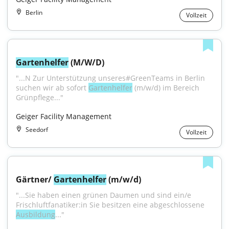
Berlin
Vollzeit
Gartenhelfer
 (M/W/D)
"...N Zur Unterstützung unseres#GreenTeams in Berlin 
suchen wir ab sofort 
Gartenhelfer
 (m/w/d) im Bereich 
Grünpflege..."
Geiger Facility Management
Seedorf
Vollzeit
Gärtner/ 
Gartenhelfer
 (m/w/d)
"...Sie haben einen grünen Daumen und sind ein/e 
Frischluftfanatiker:in Sie besitzen eine abgeschlossene 
Ausbildung
..."