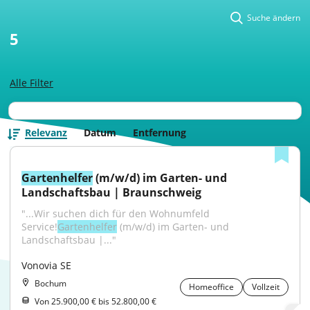
Suche ändern
5
Alle Filter
Relevanz
Datum
Entfernung
Gartenhelfer
 (m/w/d) im Garten- und 
Landschaftsbau | Braunschweig
"...Wir suchen dich für den Wohnumfeld 
Service!
Gartenhelfer
 (m/w/d) im Garten- und 
Landschaftsbau |..."
Vonovia SE
Bochum
Homeoffice
Vollzeit
Von 25.900,00 € bis 52.800,00 €