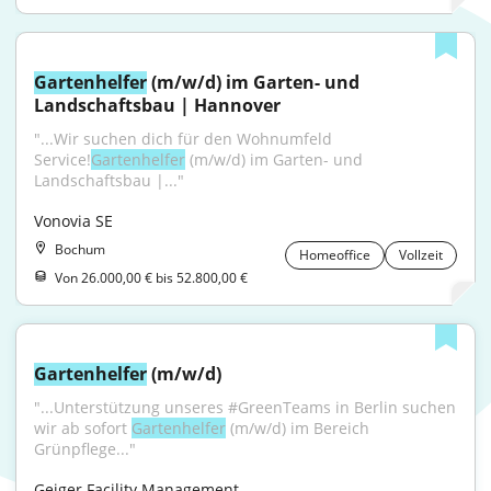
Gartenhelfer
 (m/w/d) im Garten- und 
Landschaftsbau | Hannover
"...Wir suchen dich für den Wohnumfeld 
Service!
Gartenhelfer
 (m/w/d) im Garten- und 
Landschaftsbau |..."
Vonovia SE
Bochum
Homeoffice
Vollzeit
Von 26.000,00 € bis 52.800,00 €
Gartenhelfer
 (m/w/d)
"...Unterstützung unseres #GreenTeams in Berlin suchen 
wir ab sofort 
Gartenhelfer
 (m/w/d) im Bereich 
Grünpflege..."
Geiger Facility Management