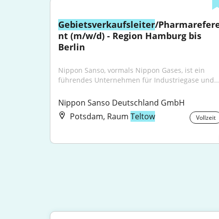
Gebietsverkaufsleiter
/Pharmarefer
nt (m/w/d) - Region Hamburg bis 
Berlin
Nippon Sanso, vormals Nippon Gases, ist ein 
führendes Unternehmen für Industriegase und..
Nippon Sanso Deutschland GmbH
Potsdam, Raum
Teltow
Vollzeit