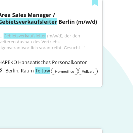
Area Sales Manager / 
Gebietsverkaufsleiter
 Berlin (m/w/d)
...
Gebietsverkaufsleiter
 (m/w/d), der den 
weiteren Ausbau des Vertriebs 
eigenverantwortlich vorantreibt. Gesucht..."
HAPEKO Hanseatisches Personalkontor
Berlin, Raum
Teltow
Homeoffice
Vollzeit