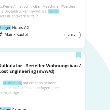
"...Keine Angst vor großen Maschinen?Werden 
Sie Digitaldrucker (m/w/d) bei 
Geiger
-
Notes!Handwerk trifft..."
Geiger
-Notes AG
Mainz-Kastel
Vollzeit
Kalkulator - Serieller Wohnungsbau / 
Cost Engineering (m/w/d)
...
Ausbildung
 mit entsprechender 
ZusatzqualifikationSie verfügen über 
mehrjährige..."
Geiger
 Gruppe