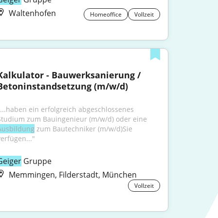
Waltenhofen
Homeoffice
Vollzeit
Kalkulator - Bauwerksanierung / 
Betoninstandsetzung (m/w/d)
"...haben ein erfolgreich abgeschlossenes 
Studium zum Bauingenieur (m/w/d) oder eine 
Ausbildung
 zum Bautechniker (m/w/d)Sie 
verfügen..."
Geiger
 Gruppe
Memmingen, Filderstadt, München
Vollzeit