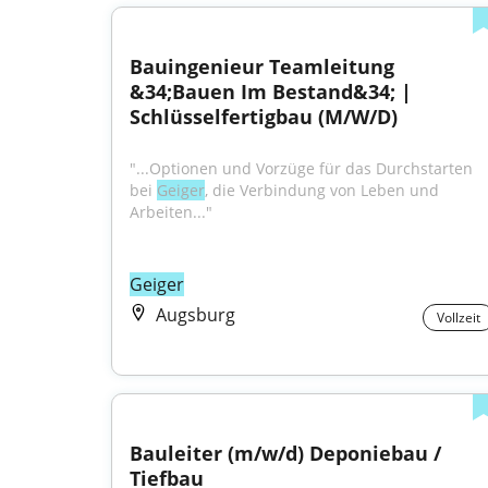
Bauingenieur Teamleitung 
&34;Bauen Im Bestand&34; | 
Schlüsselfertigbau (M/W/D)
"...Optionen und Vorzüge für das Durchstarten 
bei 
Geiger
, die Verbindung von Leben und 
Arbeiten..."
Geiger
Augsburg
Vollzeit
Bauleiter (m/w/d) Deponiebau / 
Tiefbau