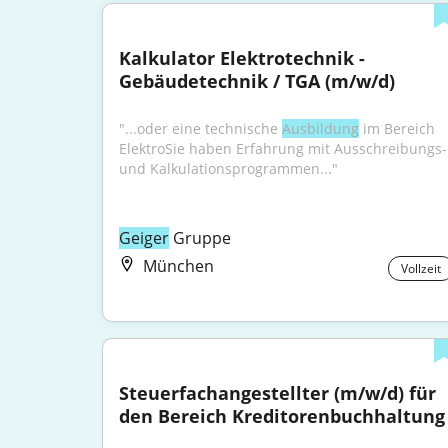
Kalkulator Elektrotechnik - 
Gebäudetechnik / TGA (m/w/d)
"...oder eine technische 
Ausbildung
 im Bereich 
ElektroSie haben Erfahrung mit Ausschreibungs- 
und Kalkulationsprogrammen..."
Geiger
 Gruppe
München
Vollzeit
Steuerfachangestellter (m/w/d) für 
den Bereich Kreditorenbuchhaltung