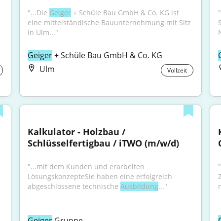
"...Die 
Geiger
 + Schüle Bau GmbH & Co. KG ist 
eine mittelständische Bauunternehmung mit Sitz 
in Ulm..."
Geiger
 + Schüle Bau GmbH & Co. KG
Ulm
Vollzeit
Kalkulator - Holzbau / 
Schlüsselfertigbau / iTWO (m/w/d)
"...mit dem Kunden und erarbeiten 
"
LösungskonzepteSie haben eine erfolgreich 
abgeschlossene technische 
Ausbildung
..."
Geiger
 Gruppe