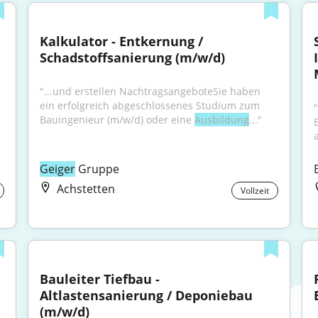
Kalkulator - Entkernung / 
Schadstoffsanierung (m/w/d)
"...und erstellen NachtragsangeboteSie haben 
ein erfolgreich abgeschlossenes Studium zum 
Bauingenieur (m/w/d) oder eine 
Ausbildung
..."
Geiger
 Gruppe
Achstetten
Vollzeit
Bauleiter Tiefbau - 
Altlastensanierung / Deponiebau 
(m/w/d)