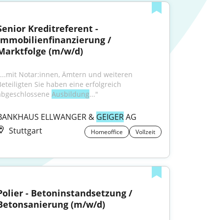
Senior Kreditreferent - 
Immobilienfinanzierung / 
Marktfolge (m/w/d)
"...mit Notar:innen, Ämtern und weiteren 
Beteiligten Sie haben eine erfolgreich 
abgeschlossene 
Ausbildung
..."
BANKHAUS ELLWANGER & 
GEIGER
 AG
Stuttgart
Homeoffice
Vollzeit
Polier - Betoninstandsetzung / 
Betonsanierung (m/w/d)