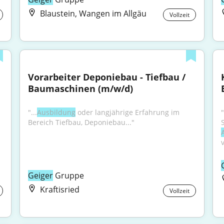
Blaustein, Wangen im Allgäu
Vollzeit
Vorarbeiter Deponiebau - Tiefbau / 
Baumaschinen (m/w/d)
"...
Ausbildung
 oder langjährige Erfahrung im 
Bereich Tiefbau, Deponiebau..."
Geiger
 Gruppe
Kraftisried
Vollzeit