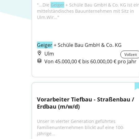
"...Die 
Geiger
 + Schüle Bau GmbH & Co. KG ist ein
mittelständisches Bauunternehmen mit Sitz in 
Ulm.Wir..."
Geiger
 + Schüle Bau GmbH & Co. KG
Ulm
Vollzeit
Von 45.000,00 € bis 60.000,00 € pro Jahr
Vorarbeiter Tiefbau - Straßenbau / 
Erdbau (m/w/d)
Unser in vierter Generation geführtes 
Familienunternehmen blickt auf eine 100-
jährige...