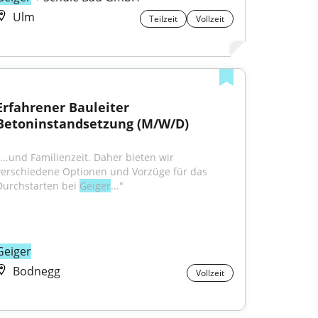
Ulm
Teilzeit
Vollzeit
Erfahrener Bauleiter 
Betoninstandsetzung (M/W/D)
"...und Familienzeit. Daher bieten wir 
verschiedene Optionen und Vorzüge für das 
Durchstarten bei 
Geiger
..."
Geiger
Bodnegg
Vollzeit