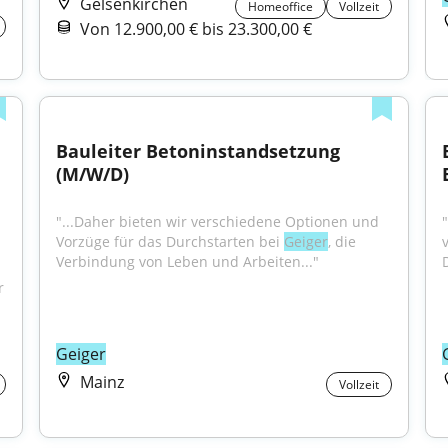
Gelsenkirchen
Homeoffice
Vollzeit
Von 12.900,00 € bis 23.300,00 €
Bauleiter Betoninstandsetzung 
(M/W/D)
"...Daher bieten wir verschiedene Optionen und 
Vorzüge für das Durchstarten bei 
Geiger
, die 
Verbindung von Leben und Arbeiten..."
 
Geiger
Mainz
Vollzeit