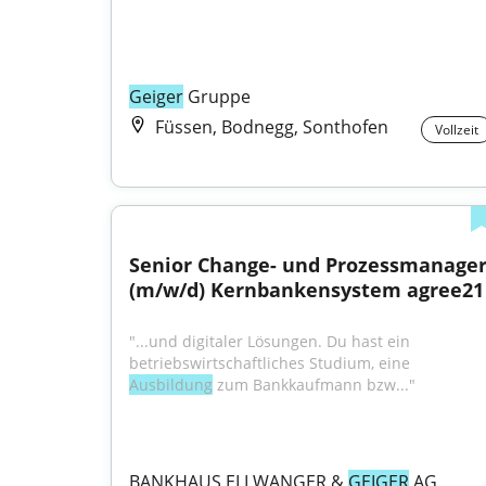
Geiger
 Gruppe
Füssen, Bodnegg, Sonthofen
Vollzeit
Senior Change- und Prozessmanager
(m/w/d) Kernbankensystem agree21
"...und digitaler Lösungen. Du hast ein 
betriebswirtschaftliches Studium, eine 
Ausbildung
 zum Bankkaufmann bzw..."
BANKHAUS ELLWANGER & 
GEIGER
 AG