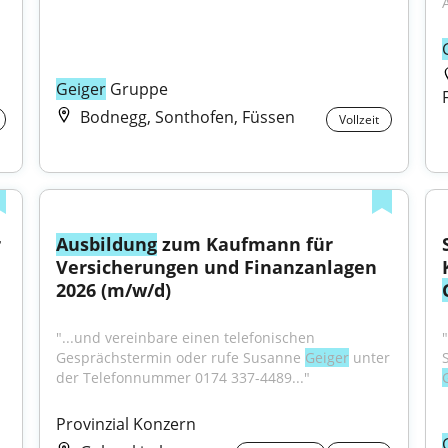
Geiger
 Gruppe
Bodnegg, Sonthofen, Füssen
Vollzeit
 
Ausbildung
 zum Kaufmann für 
Versicherungen und Finanzanlagen 
2026 (m/w/d)
"...und vereinbare einen telefonischen 
"
Gesprächstermin oder rufe Susanne 
Geiger
 unter 
der Telefonnummer 0174 337-4489..."
Provinzial Konzern