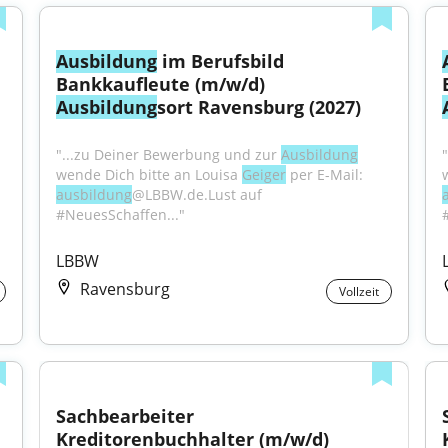
Ausbildung
 im Berufsbild 
Bankkaufleute (m/w/d) 
Ausbildung
sort Ravensburg (2027)
"...zu Deiner Bewerbung und zur 
Ausbildung
wende Dich bitte an Louisa 
Geiger
 per E-Mail: 
ausbildung
@LBBW.de.Lust auf 
#NeuesSchaffen..."
LBBW
Ravensburg
Vollzeit
Sachbearbeiter 
Kreditorenbuchhalter (m/w/d)