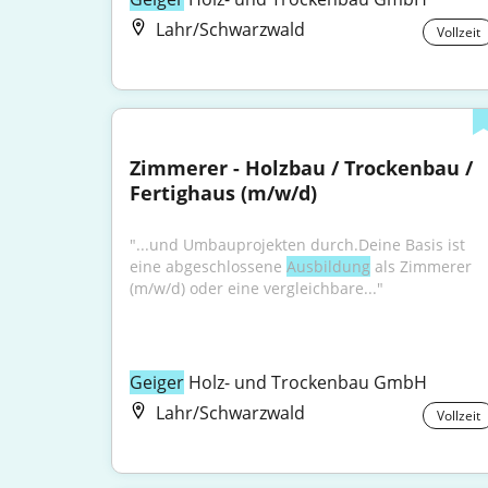
Lahr/Schwarzwald
Vollzeit
Zimmerer - Holzbau / Trockenbau / 
Fertighaus (m/w/d)
"...und Umbauprojekten durch.Deine Basis ist 
eine abgeschlossene 
Ausbildung
 als Zimmerer 
(m/w/d) oder eine vergleichbare..."
Geiger
 Holz- und Trockenbau GmbH
Lahr/Schwarzwald
Vollzeit