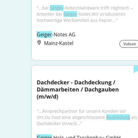
"...bei 
Geiger
-Notes!Handwerk trifft Hightech – 
Arbeiten bei 
Geiger
-Notes:Wir produzieren 
hochwertige Werbemittel aus Papier..."
Geiger
-Notes AG
Mainz-Kastel
Vollzeit
Dachdecker - Dachdeckung / 
Dämmarbeiten / Dachgauben 
(m/w/d)
"...Ansprechpartner für unsere Kunden vor 
Ort.Du hast eine abgeschlossene 
Ausbildung
 als 
Dachdecker (m/w/d..."
Geiger
 Holz- und Trockenbau GmbH