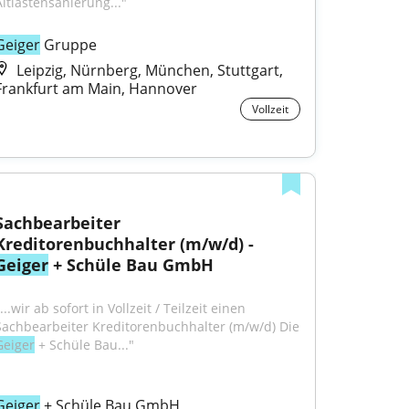
Altlastensanierung..."
Geiger
 Gruppe
Leipzig, Nürnberg, München, Stuttgart,
Frankfurt am Main, Hannover
Vollzeit
Sachbearbeiter 
Kreditorenbuchhalter (m/w/d) - 
Geiger
 + Schüle Bau GmbH
...wir ab sofort in Vollzeit / Teilzeit einen 
Sachbearbeiter Kreditorenbuchhalter (m/w/d) Die 
Geiger
 + Schüle Bau..."
Geiger
 + Schüle Bau GmbH