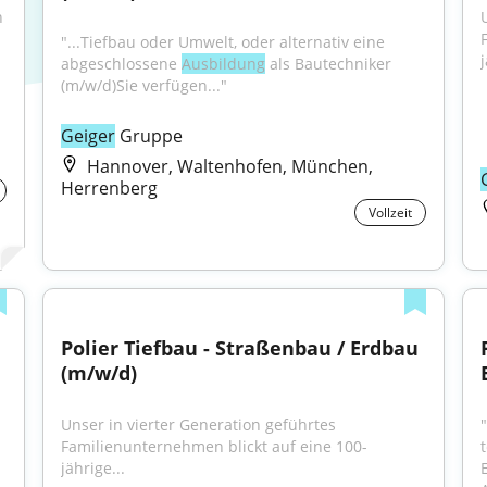
 
"...Tiefbau oder Umwelt, oder alternativ eine 
j
abgeschlossene 
Ausbildung
 als Bautechniker 
(m/w/d)Sie verfügen..."
Geiger
 Gruppe
Hannover, Waltenhofen, München,
Herrenberg
Vollzeit
Polier Tiefbau - Straßenbau / Erdbau 
(m/w/d)
Unser in vierter Generation geführtes 
Familienunternehmen blickt auf eine 100-
jährige...