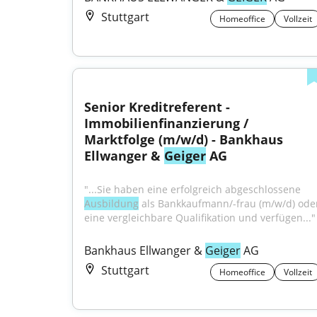
Stuttgart
Homeoffice
Vollzeit
Senior Kreditreferent - 
Immobilienfinanzierung / 
Marktfolge (m/w/d) - Bankhaus 
Ellwanger & 
Geiger
 AG
"...Sie haben eine erfolgreich abgeschlossene 
Ausbildung
 als Bankkaufmann/-frau (m/w/d) oder
eine vergleichbare Qualifikation und verfügen..."
Bankhaus Ellwanger & 
Geiger
 AG
Stuttgart
Homeoffice
Vollzeit