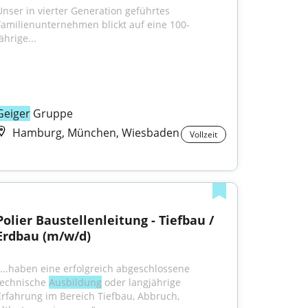
Unser in vierter Generation geführtes 
Familienunternehmen blickt auf eine 100-
ährige...
Geiger
 Gruppe
Hamburg, München, Wiesbaden
Vollzeit
Polier Baustellenleitung - Tiefbau / 
Erdbau (m/w/d)
"...haben eine erfolgreich abgeschlossene 
technische 
Ausbildung
 oder langjährige 
Erfahrung im Bereich Tiefbau, Abbruch, 