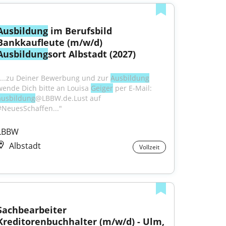
Ausbildung
 im Berufsbild 
Bankkaufleute (m/w/d) 
Ausbildung
sort Albstadt (2027)
"...zu Deiner Bewerbung und zur 
Ausbildung
wende Dich bitte an Louisa 
Geiger
 per E-Mail: 
ausbildung
@LBBW.de.Lust auf 
#NeuesSchaffen..."
LBBW
Albstadt
Vollzeit
Sachbearbeiter 
Kreditorenbuchhalter (m/w/d) - Ulm, 