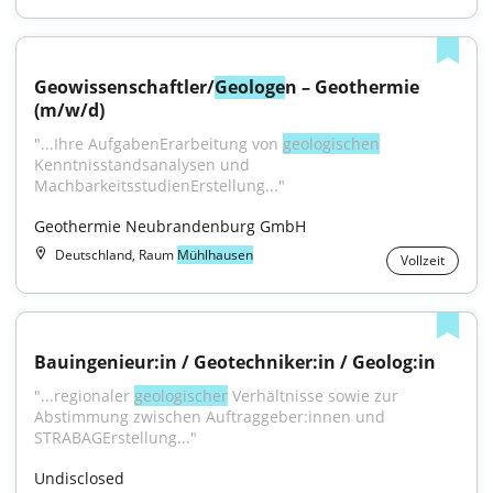
Geowissenschaftler/
Geologe
n – Geothermie 
(m/w/d)
"...Ihre AufgabenErarbeitung von 
geologischen
Kenntnisstandsanalysen und 
MachbarkeitsstudienErstellung..."
Geothermie Neubrandenburg GmbH
Deutschland, Raum
Mühlhausen
Vollzeit
Bauingenieur:in / Geotechniker:in / Geolog:in
"...regionaler 
geologischer
 Verhältnisse sowie zur 
Abstimmung zwischen Auftraggeber:innen und 
STRABAGErstellung..."
Undisclosed