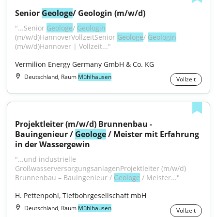
Senior 
Geologe
/ Geologin (m/w/d)
"...Senior 
Geologe
/ 
Geologin
(m/w/d)HannoverVollzeitSenior 
Geologe
/ 
Geologin
(m/w/d)Hannover | Vollzeit..."
Vermilion Energy Germany GmbH & Co. KG
Deutschland, Raum
Mühlhausen
Vollzeit
Projektleiter (m/w/d) Brunnenbau - 
Bauingenieur / 
Geologe
 / Meister mit Erfahrung 
in der Wassergewin
"...und industrielle 
GroßwasserversorgungsanlagenProjektleiter (m/w/d) 
Brunnenbau – Bauingenieur / 
Geologe
 / Meister..."
H. Pettenpohl, Tiefbohrgesellschaft mbH
Deutschland, Raum
Mühlhausen
Vollzeit