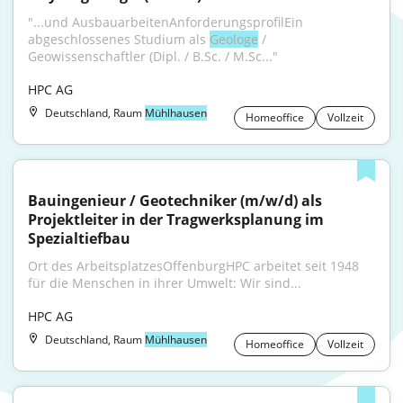
"...und AusbauarbeitenAnforderungsprofilEin 
abgeschlossenes Studium als 
Geologe
 / 
Geowissenschaftler (Dipl. / B.Sc. / M.Sc..."
HPC AG
Deutschland, Raum
Mühlhausen
Homeoffice
Vollzeit
Bauingenieur / Geotechniker (m/w/d) als 
Projektleiter in der Tragwerksplanung im 
Spezialtiefbau
Ort des ArbeitsplatzesOffenburgHPC arbeitet seit 1948 
für die Menschen in ihrer Umwelt: Wir sind...
HPC AG
Deutschland, Raum
Mühlhausen
Homeoffice
Vollzeit