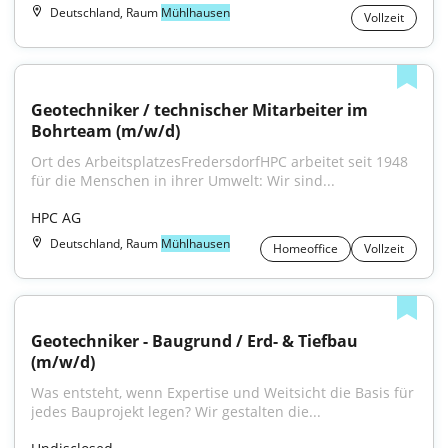
Deutschland, Raum
Mühlhausen
Vollzeit
Geotechniker / technischer Mitarbeiter im 
Bohrteam (m/w/d)
Ort des ArbeitsplatzesFredersdorfHPC arbeitet seit 1948 
für die Menschen in ihrer Umwelt: Wir sind...
HPC AG
Deutschland, Raum
Mühlhausen
Homeoffice
Vollzeit
Geotechniker - Baugrund / Erd- & Tiefbau 
(m/w/d)
Was entsteht, wenn Expertise und Weitsicht die Basis für 
jedes Bauprojekt legen? Wir gestalten die...