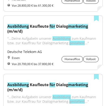
Homeoffice
Vollzeit
Von 28.800,00 € bis 61.300,00 €
Ausbildung
 Kaufleute 
für
 Dialog
marketing
(m/w/d)
"...Deine AufgabeIn unserer 
Ausbildung
 zum Kaufmann 
bzw. zur Kauffrau für Dialogmarketing 
gestaltest
..."
Deutsche Telekom AG
Essen
Homeoffice
Vollzeit
Von 20.700,00 € bis 37.800,00 €
Ausbildung
 Kaufleute 
für
 Dialog
marketing
(m/w/d)
"...Deine AufgabeIn unserer 
Ausbildung
 zum Kaufmann 
bzw. zur Kauffrau für Dialogmarketing 
gestaltest
..."