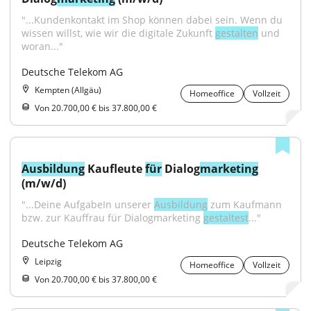
"...Kundenkontakt im Shop können dabei sein. Wenn du 
wissen willst, wie wir die digitale Zukunft 
gestalten
 und 
woran..."
Deutsche Telekom AG
Kempten (Allgäu)
Homeoffice
Vollzeit
Von 20.700,00 € bis 37.800,00 €
Ausbildung
 Kaufleute 
für
 Dialog
marketing
(m/w/d)
"...Deine AufgabeIn unserer 
Ausbildung
 zum Kaufmann 
bzw. zur Kauffrau für Dialogmarketing 
gestaltest
..."
Deutsche Telekom AG
Leipzig
Homeoffice
Vollzeit
Von 20.700,00 € bis 37.800,00 €