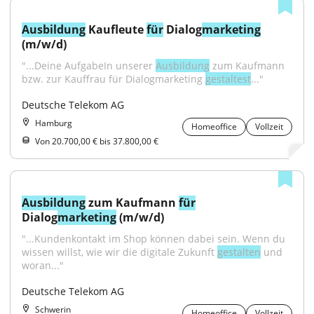
Ausbildung
 Kaufleute 
für
 Dialog
marketing
(m/w/d)
"...Deine AufgabeIn unserer 
Ausbildung
 zum Kaufmann 
bzw. zur Kauffrau für Dialogmarketing 
gestaltest
..."
Deutsche Telekom AG
Hamburg
Homeoffice
Vollzeit
Von 20.700,00 € bis 37.800,00 €
Ausbildung
 zum Kaufmann 
für
Dialog
marketing
 (m/w/d)
"...Kundenkontakt im Shop können dabei sein. Wenn du 
wissen willst, wie wir die digitale Zukunft 
gestalten
 und 
woran..."
Deutsche Telekom AG
Schwerin
Homeoffice
Vollzeit