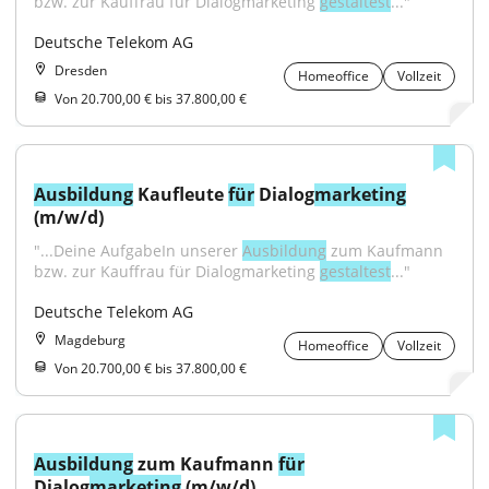
bzw. zur Kauffrau für Dialogmarketing 
gestaltest
..."
Deutsche Telekom AG
Dresden
Homeoffice
Vollzeit
Von 20.700,00 € bis 37.800,00 €
Ausbildung
 Kaufleute 
für
 Dialog
marketing
(m/w/d)
"...Deine AufgabeIn unserer 
Ausbildung
 zum Kaufmann 
bzw. zur Kauffrau für Dialogmarketing 
gestaltest
..."
Deutsche Telekom AG
Magdeburg
Homeoffice
Vollzeit
Von 20.700,00 € bis 37.800,00 €
Ausbildung
 zum Kaufmann 
für
Dialog
marketing
 (m/w/d)