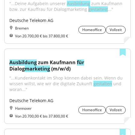
"...Deine AufgabeIn unserer 
Ausbildung
 zum Kaufmann 
bzw. zur Kauffrau für Dialogmarketing 
gestaltest
..."
Deutsche Telekom AG
Bremen
Homeoffice
Vollzeit
Von 20.700,00 € bis 37.800,00 €
Ausbildung
 zum Kaufmann 
für
Dialog
marketing
 (m/w/d)
"...Kundenkontakt im Shop können dabei sein. Wenn du 
wissen willst, wie wir die digitale Zukunft 
gestalten
 und 
woran..."
Deutsche Telekom AG
Hannover
Homeoffice
Vollzeit
Von 20.700,00 € bis 37.800,00 €