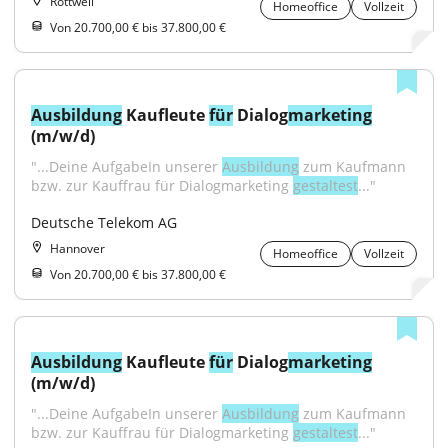
Rottweil
Homeoffice
Vollzeit
Von 20.700,00 € bis 37.800,00 €
Ausbildung
 Kaufleute 
für
 Dialog
marketing
(m/w/d)
"...Deine AufgabeIn unserer 
Ausbildung
 zum Kaufmann 
bzw. zur Kauffrau für Dialogmarketing 
gestaltest
..."
Deutsche Telekom AG
Hannover
Homeoffice
Vollzeit
Von 20.700,00 € bis 37.800,00 €
Ausbildung
 Kaufleute 
für
 Dialog
marketing
(m/w/d)
"...Deine AufgabeIn unserer 
Ausbildung
 zum Kaufmann 
bzw. zur Kauffrau für Dialogmarketing 
gestaltest
..."