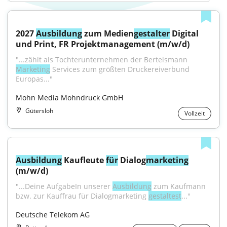
2027 
Ausbildung
 zum Medien
gestalter
 Digital 
und Print, FR Projektmanagement (m/w/d)
"...zählt als Tochterunternehmen der Bertelsmann 
Marketing
 Services zum größten Druckereiverbund 
Europas..."
Mohn Media Mohndruck GmbH
Gütersloh
Vollzeit
Ausbildung
 Kaufleute 
für
 Dialog
marketing
(m/w/d)
"...Deine AufgabeIn unserer 
Ausbildung
 zum Kaufmann 
bzw. zur Kauffrau für Dialogmarketing 
gestaltest
..."
Deutsche Telekom AG