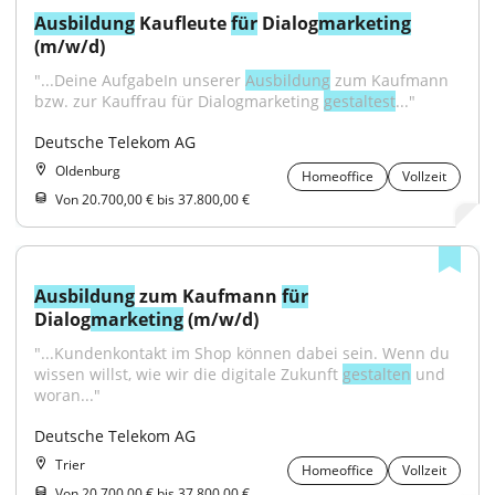
Ausbildung
 Kaufleute 
für
 Dialog
marketing
(m/w/d)
"...Deine AufgabeIn unserer 
Ausbildung
 zum Kaufmann 
bzw. zur Kauffrau für Dialogmarketing 
gestaltest
..."
Deutsche Telekom AG
Oldenburg
Homeoffice
Vollzeit
Von 20.700,00 € bis 37.800,00 €
Ausbildung
 zum Kaufmann 
für
Dialog
marketing
 (m/w/d)
"...Kundenkontakt im Shop können dabei sein. Wenn du 
wissen willst, wie wir die digitale Zukunft 
gestalten
 und 
woran..."
Deutsche Telekom AG
Trier
Homeoffice
Vollzeit
Von 20.700,00 € bis 37.800,00 €