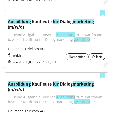
Ausbildung
 Kaufleute 
für
 Dialog
marketing
(m/w/d)
"...Deine AufgabeIn unserer 
Ausbildung
 zum Kaufmann 
bzw. zur Kauffrau für Dialogmarketing 
gestaltest
..."
Deutsche Telekom AG
Weiden
Homeoffice
Vollzeit
Von 20.700,00 € bis 37.800,00 €
Ausbildung
 Kaufleute 
für
 Dialog
marketing
(m/w/d)
"...Deine AufgabeIn unserer 
Ausbildung
 zum Kaufmann 
bzw. zur Kauffrau für Dialogmarketing 
gestaltest
..."
Deutsche Telekom AG