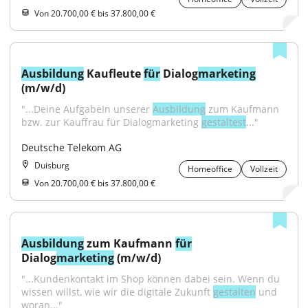
Von 20.700,00 € bis 37.800,00 €
Ausbildung
 Kaufleute 
für
 Dialog
marketing
(m/w/d)
"...Deine AufgabeIn unserer 
Ausbildung
 zum Kaufmann 
bzw. zur Kauffrau für Dialogmarketing 
gestaltest
..."
Deutsche Telekom AG
Duisburg
Homeoffice
Vollzeit
Von 20.700,00 € bis 37.800,00 €
Ausbildung
 zum Kaufmann 
für
Dialog
marketing
 (m/w/d)
"...Kundenkontakt im Shop können dabei sein. Wenn du 
wissen willst, wie wir die digitale Zukunft 
gestalten
 und 
woran..."