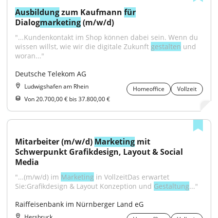
Ausbildung
 zum Kaufmann 
für
Dialog
marketing
 (m/w/d)
"...Kundenkontakt im Shop können dabei sein. Wenn du 
wissen willst, wie wir die digitale Zukunft 
gestalten
 und 
woran..."
Deutsche Telekom AG
Ludwigshafen am Rhein
Homeoffice
Vollzeit
Von 20.700,00 € bis 37.800,00 €
Mitarbeiter (m/w/d) 
Marketing
 mit 
Schwerpunkt Grafikdesign, Layout & Social 
Media
"...(m/w/d) im 
Marketing
 in VollzeitDas erwartet 
Sie:Grafikdesign & Layout Konzeption und 
Gestaltung
..."
Raiffeisenbank im Nürnberger Land eG
Hersbruck