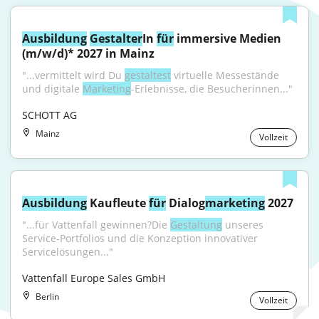
Ausbildung
Gestalter
In 
für
 immersive Medien 
(m/w/d)* 2027 in Mainz
"...vermittelt wird Du 
gestaltest
 virtuelle Messestände 
und digitale 
Marketing
-Erlebnisse, die Besucherinnen..."
SCHOTT AG
Mainz
Vollzeit
Ausbildung
 Kaufleute 
für
 Dialog
marketing
 2027
"...für Vattenfall gewinnen?Die 
Gestaltung
 unseres 
Service-Portfolios und die Konzeption innovativer 
Servicelösungen..."
Vattenfall Europe Sales GmbH
Berlin
Vollzeit