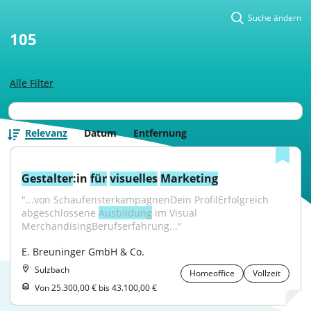
Suche ändern
105
Alle Filter
Relevanz
Datum
Entfernung
Gestalter
:in 
für
visuelles
Marketing
"...von SchaufensterkampagnenDein ProfilErfolgreich 
abgeschlossene 
Ausbildung
 im Visual 
MerchandisingBerufserfahrung..."
E. Breuninger GmbH & Co.
Sulzbach
Homeoffice
Vollzeit
Von 25.300,00 € bis 43.100,00 €