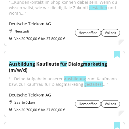
"...Kundenkontakt im Shop können dabei sein. Wenn du 
wissen willst, wie wir die digitale Zukunft 
gestalten
 und 
woran..."
Deutsche Telekom AG
Neustadt
Homeoffice
Vollzeit
Von 20.700,00 € bis 37.800,00 €
Ausbildung
 Kaufleute 
für
 Dialog
marketing
(m/w/d)
"...Deine AufgabeIn unserer 
Ausbildung
 zum Kaufmann 
bzw. zur Kauffrau für Dialogmarketing 
gestaltest
..."
Deutsche Telekom AG
Saarbrücken
Homeoffice
Vollzeit
Von 20.700,00 € bis 37.800,00 €