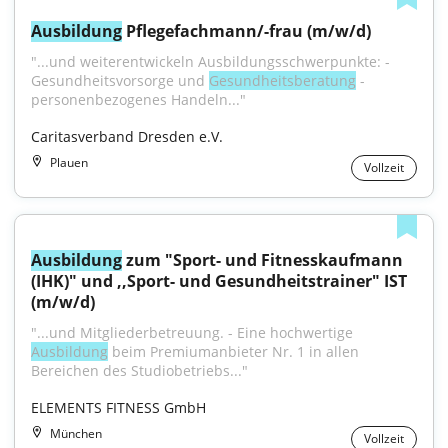
Ausbildung
 Pflegefachmann/-frau (m/w/d)
"...und weiterentwickeln Ausbildungsschwerpunkte: - 
Gesundheitsvorsorge und 
Gesundheitsberatung
 - 
personenbezogenes Handeln..."
Caritasverband Dresden e.V.
Plauen
Vollzeit
Ausbildung
 zum "Sport- und Fitnesskaufmann 
(IHK)" und ,,Sport- und Gesundheitstrainer" IST 
(m/w/d)
"...und Mitgliederbetreuung. - Eine hochwertige 
Ausbildung
 beim Premiumanbieter Nr. 1 in allen 
Bereichen des Studiobetriebs..."
ELEMENTS FITNESS GmbH
München
Vollzeit