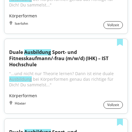
Dich! Du sammelst..."
Körperformen
Iserlohn
Vollzeit
Duale 
Ausbildung
 Sport- und 
Fitnesskaufmann/-frau (m/w/d) (IHK) – IST 
Hochschule
"...und nicht nur Theorie lernen? Dann ist eine duale 
Ausbildung
 bei Körperformen genau das richtige für 
Dich! Du sammelst..."
Körperformen
Höxter
Vollzeit