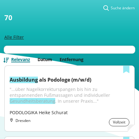
Suche ändern
70
Alle Filter
Relevanz
Datum
Entfernung
Ausbildung
 als Podologe (m/w/d)
"...über Nagelkorrekturspangen bis hin zu 
entspannenden Fußmassagen und individueller 
Gesundheitsberatung
. In unserer Praxis..."
PODOLOGIKA Heike Schurat
Dresden
Vollzeit