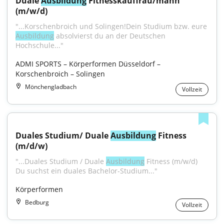
Duale 
Ausbildung
 Fitnesskauffrau/mann 
(m/w/d)
"...Korschenbroich und Solingen!Dein Studium bzw. eure 
Ausbildung
 absolvierst du an der Deutschen 
Hochschule..."
ADMI SPORTS – Körperformen Düsseldorf – 
Korschenbroich – Solingen
Mönchengladbach
Vollzeit
Duales Studium/ Duale 
Ausbildung
 Fitness 
(m/d/w)
"...Duales Studium / Duale 
Ausbildung
 Fitness (m/w/d) 
Du suchst ein duales Bachelor-Studium..."
Körperformen
Bedburg
Vollzeit