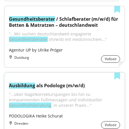
Gesundheitsberater
 / Schlafberater (m/w/d) für 
Betten & Matratzen – deutschlandweit
"...Wir suchen deutschlandweit engagierte 
Gesundheitsberater
 (m/w/d) mit medizinischem..."
Agentur UP by Ulrike Pröger
Duisburg
Vollzeit
Ausbildung
 als Podologe (m/w/d)
"...über Nagelkorrekturspangen bis hin zu 
entspannenden Fußmassagen und individueller 
Gesundheitsberatung
. In unserer Praxis..."
PODOLOGIKA Heike Schurat
Dresden
Vollzeit