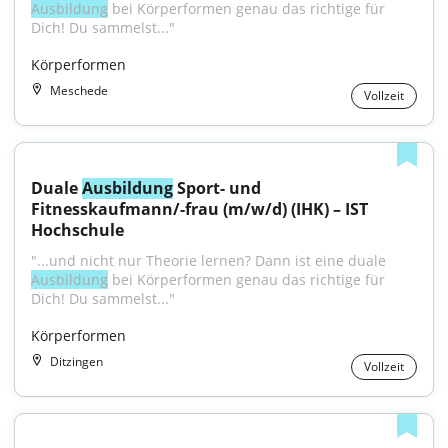
Ausbildung
 bei Körperformen genau das richtige für 
Dich! Du sammelst..."
Körperformen
Meschede
Vollzeit
Duale 
Ausbildung
 Sport- und 
Fitnesskaufmann/-frau (m/w/d) (IHK) – IST 
Hochschule
"...und nicht nur Theorie lernen? Dann ist eine duale 
Ausbildung
 bei Körperformen genau das richtige für 
Dich! Du sammelst..."
Körperformen
Ditzingen
Vollzeit