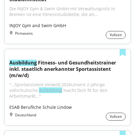
Die INJOY Gym & Swim GmbH mit Verwaltungssitz in 
Bremen ist eine Fitnessstudiokette, die als...
INJOY Gym and Swim GmbH
Pirmasens
Vollzeit
Ausbildung
 Fitness- und Gesundheitstrainer 
inkl. staatlich anerkannter Sportassistent 
(m/w/d)
"...Sportassistent (m/w/d) 2026Unsere 2-jährige 
vollschulische 
Ausbildung
 macht Dich fit für den 
Arbeitsmarkt..."
ESAB Berufliche Schule Lindow
Deutschland
Vollzeit