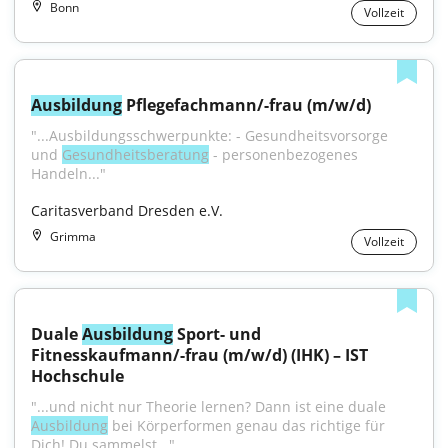
Bonn
Vollzeit
Ausbildung
 Pflegefachmann/-frau (m/w/d)
"...Ausbildungsschwerpunkte: - Gesundheitsvorsorge 
und 
Gesundheitsberatung
 - personenbezogenes 
Handeln..."
Caritasverband Dresden e.V.
Grimma
Vollzeit
Duale 
Ausbildung
 Sport- und 
Fitnesskaufmann/-frau (m/w/d) (IHK) – IST 
Hochschule
"...und nicht nur Theorie lernen? Dann ist eine duale 
Ausbildung
 bei Körperformen genau das richtige für 
Dich! Du sammelst..."