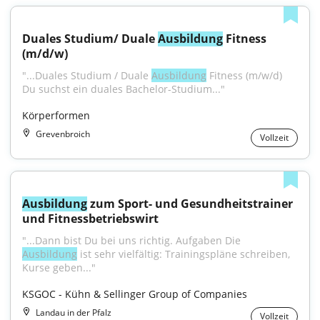
Duales Studium/ Duale 
Ausbildung
 Fitness 
(m/d/w)
"...Duales Studium / Duale 
Ausbildung
 Fitness (m/w/d) 
Du suchst ein duales Bachelor-Studium..."
Körperformen
Grevenbroich
Vollzeit
Ausbildung
 zum Sport- und Gesundheitstrainer 
und Fitnessbetriebswirt
"...Dann bist Du bei uns richtig. Aufgaben Die 
Ausbildung
 ist sehr vielfältig: Trainingspläne schreiben, 
Kurse geben..."
KSGOC - Kühn & Sellinger Group of Companies
Landau in der Pfalz
Vollzeit