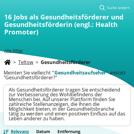
Suche ändern
16
Jobs als Gesundheitsförderer und
Gesundheitsförderin (engl.: Health
Promoter)
Alle Filter
>
Teltow
>
Gesundheitsförderer
Meinten Sie vielleicht
"Gesundheitsaufseher"
anstatt
"Gesundheitsförderer?"
Als Gesundheitsförderer tragen Sie entscheidend
zur Verbesserung des Wohlbefindens der
Menschen bei. Auf unserer Plattform finden Sie
zahlreiche Stellenanzeigen, die Ihnen die
Möglichkeit bieten, in der Gesundheitsbranche
tätig zu werden und einen positiven Einfluss auf das
Leben anderer zu haben.
Relevanz
Datum
Entfernung