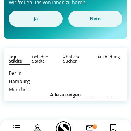
Wir freuen uns von Ihnen zu hören.
Ja
Nein
Top
Beliebte
Ähnliche
Ausbildung
Städte
Städte
Suchen
Berlin
Hamburg
München
Alle anzeigen
weitere Städte >